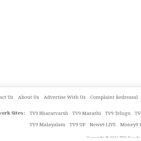
act Us
About Us
Advertise With Us
Complaint Redressal
ork Sites:
TV9 Bharatvarsh
TV9 Marathi
TV9 Telugu
TV
TV9 Malayalam
TV9 UP
News9 LIVE
Money9 
Copyright © 2026 TV9 Bangla. 