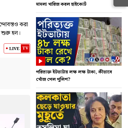
মামলা খারিজ করল হাইকোর্ট
ন্দোবস্তও করা
 শুরু হল।
TV
LIVE
পরিত্যক্ত ইটভাটায় লক্ষ লক্ষ টাকা, কীভাবে
খোঁজ পেল পুলিশ?