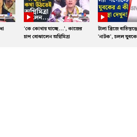
ধা
'কে কোথায় যাচ্ছে...', কাজের
টালা ব্রিজে বাতিস্তম্
া
চাপ বোঝালেন অগ্নিমিত্রা
'নাটক', চলল যুবকের