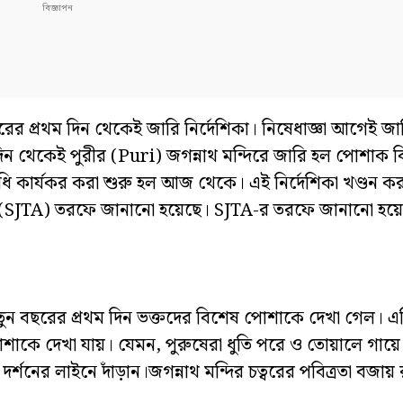
রের প্রথম দিন থেকেই জারি নির্দেশিকা। নিষেধাজ্ঞা আগেই জ
দিন থেকেই পুরীর (Puri) জগন্নাথ মন্দিরে জারি হল পোশাক 
িধি কার্যকর করা শুরু হল আজ থেকে। এই নির্দেশিকা খণ্ডন ক
্ষের (SJTA) তরফে জানানো হয়েছে। SJTA-র তরফে জানানো হয়ে
তুন বছরের প্রথম দিন ভক্তদের বিশেষ পোশাকে দেখা গেল। এদ
োশাকে দেখা যায়। যেমন, পুরুষেরা ধুতি পরে ও তোয়ালে গায়ে
র্শনের লাইনে দাঁড়ান।জগন্নাথ মন্দির চত্বরের পবিত্রতা বজা