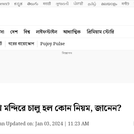
ews9
ಕನ್ನಡ
తెలుగు
मराठी
ગુજરાતી
ਪੰਜਾਬੀ
தமிழ்
മലയാളം
मनी9
বসা
দেশ
বিশ্ব
লাইফস্টাইল
আধ্যাত্মিক
প্রিমিয়াম স্টোরি
্ট
ঘরের বায়োস্কোপ
Pujoy Pulse
ন্দিরে চালু হল কোন নিয়ম, জানেন?
an
Updated on:
Jan 03, 2024 | 11:23 AM