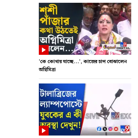
'কে কোথায় যাচ্ছে...', কাজের চাপ বোঝালেন
অগ্নিমিত্রা