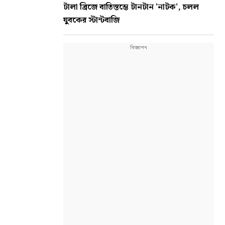
টালা ব্রিজে বাতিস্তম্ভে টানটান 'নাটক', চলল
যুবকের স্টান্টবাজি