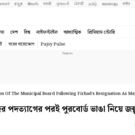
ews9
ಕನ್ನಡ
తెలుగు
मराठी
ગુજરાતી
ਪੰਜਾਬੀ
தமிழ்
മലയാളം
मनी9
বসা
দেশ
বিশ্ব
লাইফস্টাইল
আধ্যাত্মিক
প্রিমিয়াম স্টোরি
্ট
ঘরের বায়োস্কোপ
Pujoy Pulse
on Of The Municipal Board Following Firhad's Resignation As M
দত্যাগের পরই পুরবোর্ড ভাঙা নিয়ে জল্