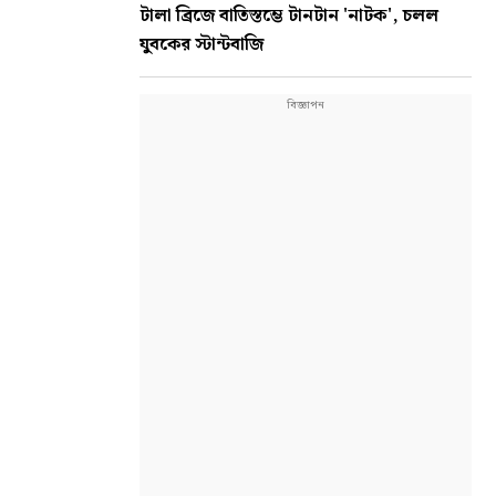
টালা ব্রিজে বাতিস্তম্ভে টানটান 'নাটক', চলল
যুবকের স্টান্টবাজি