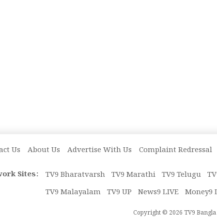
act Us
About Us
Advertise With Us
Complaint Redressal
ork Sites:
TV9 Bharatvarsh
TV9 Marathi
TV9 Telugu
TV
TV9 Malayalam
TV9 UP
News9 LIVE
Money9 
Copyright © 2026 TV9 Bangla. 