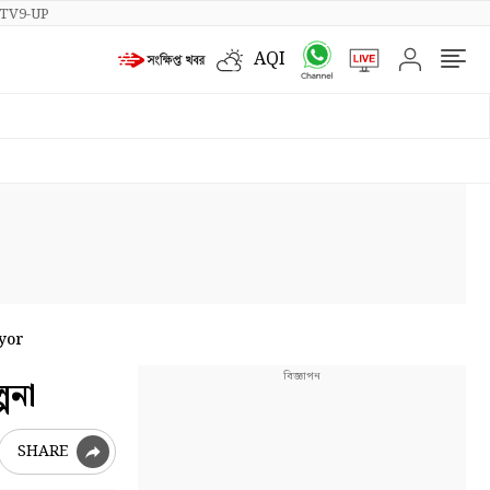
TV9-UP
AQI
ayor
পনা
SHARE