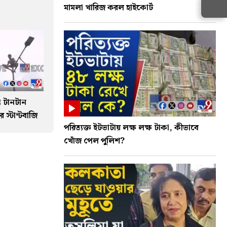
মামলা খারিজ করল হাইকোর্ট
ভে টানটান
 স্টান্টবাজি
পরিত্যক্ত ইটভাটায় লক্ষ লক্ষ টাকা, কীভাবে
খোঁজ পেল পুলিশ?