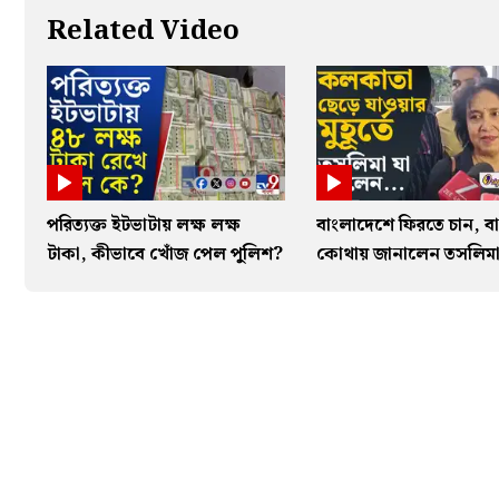
Related Video
পরিত্যক্ত ইটভাটায় লক্ষ লক্ষ
বাংলাদেশে ফিরতে চান, বা
টাকা, কীভাবে খোঁজ পেল পুলিশ?
কোথায় জানালেন তসলিম