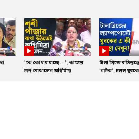
ধা
'কে কোথায় যাচ্ছে...', কাজের
টালা ব্রিজে বাতিস্তম্
া
চাপ বোঝালেন অগ্নিমিত্রা
'নাটক', চলল যুবকের