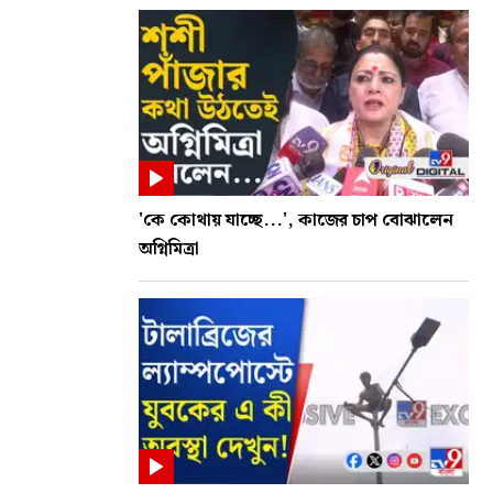
'কে কোথায় যাচ্ছে...', কাজের চাপ বোঝালেন
অগ্নিমিত্রা