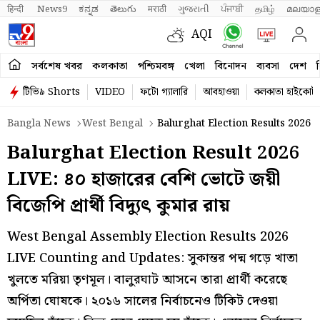
हिन्दी 
News9
ಕನ್ನಡ
తెలుగు
मराठी
ગુજરાતી
ਪੰਜਾਬੀ
தமிழ்
മലയാള
AQI
সর্বশেষ খবর
কলকাতা
পশ্চিমবঙ্গ
খেলা
বিনোদন
ব্যবসা
দেশ
ব
টিভি৯ Shorts
VIDEO
ফটো গ্যালারি
আবহাওয়া
কলকাতা হাইকোর্ট
Bangla News
West Bengal
Balurghat Election Results 2026
Balurghat Election Result 2026
LIVE: ৪০ হাজারের বেশি ভোটে জয়ী
বিজেপি প্রার্থী বিদ্যুৎ কুমার রায়
West Bengal Assembly Election Results 2026
LIVE Counting and Updates: সুকান্তর পদ্ম গড়ে খাতা
খুলতে মরিয়া তৃণমূল। বালুরঘাট আসনে তারা প্রার্থী করেছে
অর্পিতা ঘোষকে। ২০১৬ সালের নির্বাচনেও টিকিট দেওয়া