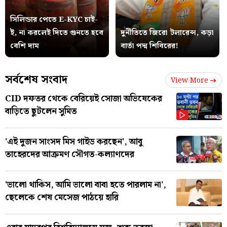
সিলিন্ডার পেতে E-KYC চাই-
ই, না করলেই দিতে গুনতে হবে
দুর্নীতিতে জিরো টলারেন্স, কড়া
বেশি দাম
বার্তা পদ্ম শিবিরের!
সর্বশেষ সংবাদ
View More
CID দফতর থেকে বেরিয়েই সোজা অভিষেকের
বাড়িতে ছুটলেন সুমিত
'এই দুজন সাংসদ মিস গাইড করছেন', আবু
তাহেরদের আক্রমণ সৌগত-কল্যাণদের
'ভালো থাকিস, আমি ভালো বাবা হতে পারলাম না',
ছেলেকে শেষ মেসেজ পাঠয়ে হারি