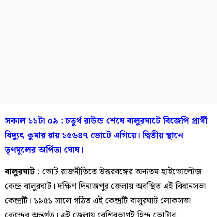
সকাল ১১টা ০৯ : চতুর্থ রাউন্ড শেষে বালুরঘাটে বিজেপি প্রার্থী
বিদ্যুৎ কুমার রায় ১৫৬৪৭ ভোটে এগিয়ে। দ্বিতীয় স্থানে
তৃণমূলের অর্পিতা ঘোষ।
বালুরঘাট
: ভোট রাজনীতিতে উত্তরবঙ্গের অন্যতম হাইভোল্টেজ
কেন্দ্র বালুরঘাট। দক্ষিণ দিনাজপুর জেলায় অবস্থিত এই বিধানসভা
কেন্দ্রটি। ১৯৫১ সালে গঠিত এই কেন্দ্রটি বালুরঘাট লোকসভা
কেন্দ্রের অন্তর্গত। এই জেলায় বেশিরভাগই হিন্দু ভোটার।