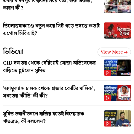
এবার যাদবপুর বিশ্ববিদ্যালয়ে যজ্ঞ, শুরু তরজা,
কারণ কী?
তিলোত্তমাকাণ্ডে নতুন করে সিট গড়ে তদন্তে কতটা
এগোল সিবিআই?
ভিডিয়ো
View More
CID দফতর থেকে বেরিয়েই সোজা অভিষেকের
বাড়িতে ছুটলেন সুমিত
'অ্যাম্বুল্যান্স চালক থেকে হাজার কোটির মালিক',
সনতের 'কীর্তি' কী কী?
সুমিত ভবানীভবনে হাজির হতেই বিস্ফোরক
ঋতব্রত, কী বললেন?