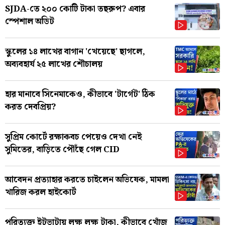
SJDA-তে ২০০ কোটি টাকা তছরুপ? এবার
স্পেশাল অডিট
স্কুলের ১৪ লাখের বাগান 'খেয়েছে' ছাগলে,
অব্যবহার্য ২৫ লাখের শৌচালয়
হার মানাবে সিনেমাকেও, কীভাবে 'টার্গেট' ঠিক
করত দেবপ্রিয়?
সুপ্রিম কোর্টে রক্ষাকবচ পেয়েও দেখা নেই
সুমিতের, বাড়িতে পৌঁছে গেল CID
আবেদন প্রত্যাহার করতে চাইলেন অভিষেক, মামলা
খারিজ করল হাইকোর্ট
পরিত্যক্ত ইটভাটায় লক্ষ লক্ষ টাকা, কীভাবে খোঁজ