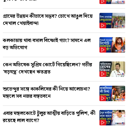
গ্রামের উন্নয়ন কীভাবে সম্ভব? চোখে আঙুল দিয়ে
দেখাল খেয়াইবান্দা
কলকাতায় থাবা বসাল বিষ্ণোই গ্যাং? সামনে এল
বড় অভিযোগ
কেন অভিষেক সুপ্রিম কোর্টে গিয়েছিলেন? গভীর
'ষড়যন্ত্র' দেখছেন ঋতব্রত
শুভেন্দুর সঙ্গে কাকলিদের কী নিয়ে আলোচনা?
মঙ্গলে সব নজর বঙ্গভবনে
এবার মঙ্গলকোটে টুলুর আত্মীয় বাড়িতে পুলিশ, কী
রয়েছে লাল ব্যাগে?