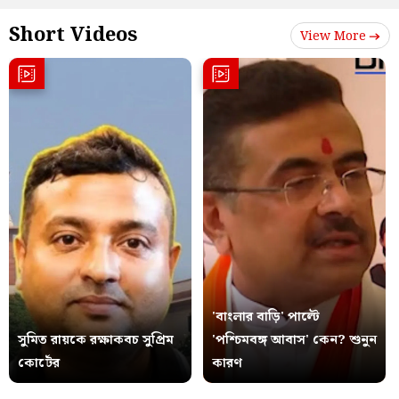
Short Videos
View More
'বাংলার বাড়ি' পাল্টে
সুমিত রায়কে রক্ষাকবচ সুপ্রিম
'পশ্চিমবঙ্গ আবাস' কেন? শুনুন
কোর্টের
কারণ