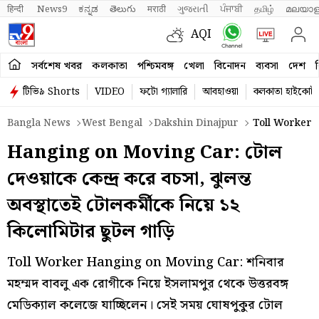
हिन्दी 
News9
ಕನ್ನಡ
తెలుగు
मराठी
ગુજરાતી
ਪੰਜਾਬੀ
தமிழ்
മലയാള
AQI
সর্বশেষ খবর
কলকাতা
পশ্চিমবঙ্গ
খেলা
বিনোদন
ব্যবসা
দেশ
ব
টিভি৯ Shorts
VIDEO
ফটো গ্যালারি
আবহাওয়া
কলকাতা হাইকোর্ট
Bangla News
West Bengal
Dakshin Dinajpur
Toll Worker H
Hanging on Moving Car: টোল
দেওয়াকে কেন্দ্র করে বচসা, ঝুলন্ত
অবস্থাতেই টোলকর্মীকে নিয়ে ১২
কিলোমিটার ছুটল গাড়ি
Toll Worker Hanging on Moving Car: শনিবার
মহম্মদ বাবলু এক রোগীকে নিয়ে ইসলামপুর থেকে উত্তরবঙ্গ
মেডিক্যাল কলেজে যাচ্ছিলেন। সেই সময় ঘোষপুকুর টোল