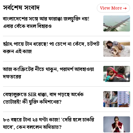
সর্বশেষ সংবাদ
View More
বাংলাদেশের সঙ্গে আর ফারাক্কা জলচুক্তি নয়!
এবার বেঁকে বসল বিহারও
হঠাৎ পায়ে টান ধরেছে! পা চেপে না কেঁদে, চটপট
করুন এই কাজ
আজ কংক্রিটের নীচে থাকুন, পরামর্শ আবহাওয়া
দফতরের
বেঙ্গালুরুতে SIR ধাক্কা, বাদ পড়ছে অর্ধেক
ভোটারই! কী যুক্তি কমিশনের?
৮৩ বছরে টানা ২৪ ঘণ্টা কাজ! 'দেরি হলে চাকরি
যাবে', কেন বললেন অমিতাভ?