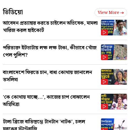
ভিডিয়ো
View More
আবেদন প্রত্যাহার করতে চাইলেন অভিষেক, মামলা
খারিজ করল হাইকোর্ট
পরিত্যক্ত ইটভাটায় লক্ষ লক্ষ টাকা, কীভাবে খোঁজ
পেল পুলিশ?
বাংলাদেশে ফিরতে চান, বাধা কোথায় জানালেন
তসলিমা
'কে কোথায় যাচ্ছে...', কাজের চাপ বোঝালেন
অগ্নিমিত্রা
টালা ব্রিজে বাতিস্তম্ভে টানটান 'নাটক', চলল
যুবকের স্টান্টবাজি