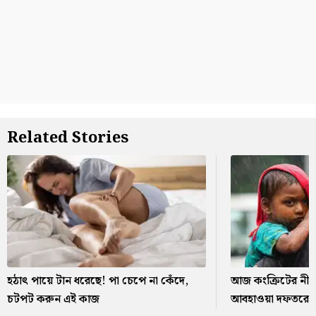
Related Stories
হঠাৎ পায়ে টান ধরেছে! পা চেপে না কেঁদে,
আজ কংক্রিটের নীচে
চটপট করুন এই কাজ
আবহাওয়া দফতরের