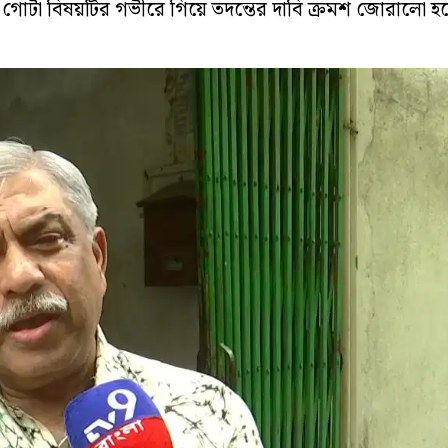
গোটা বিষয়টির গভীরে গিয়ে তদন্তের দাবি ক্রমশ জোরালো হচ্