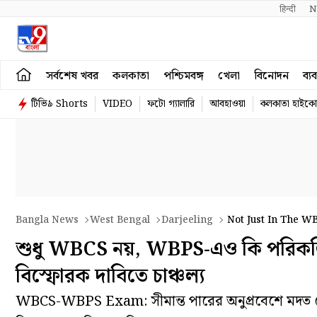
हिन्दी 
N
সর্বশেষ খবর
কলকাতা
পশ্চিমবঙ্গ
খেলা
বিনোদন
ব্য
টিভি৯ Shorts
VIDEO
ফটো গ্যালারি
আবহাওয়া
কলকাতা হাইকোর
Bangla News
West Bengal
Darjeeling
Not Just In The W
Sensational Claims By Retired Police Officials Spark A Stir
শুধু WBCS নয়, WBPS-এও কি পরিকল্পিত 
বিস্ফোরক দাবিতে চাঞ্চল্য
WBCS-WBPS Exam: সীমান্ত পারের অনুপ্রবেশে মদত থেকে