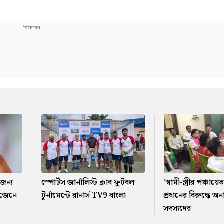
 জন্য
স্পোর্টস জার্নালিস্ট ক্লাব ফুটবল
'স্বামী-স্ত্রীর পঞ্চা
 জেনে
টুর্নামেন্টে রানার্স TV9 বাংলা
প্রধানের বিরুদ্ধে অন
সদস্যদের