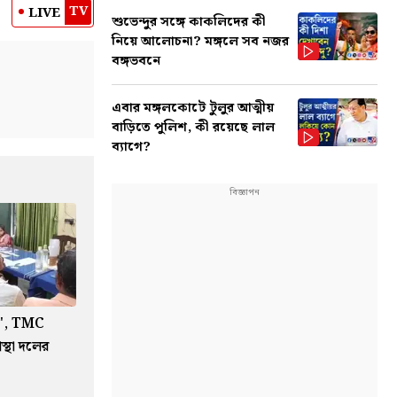
TV
LIVE
শুভেন্দুর সঙ্গে কাকলিদের কী
নিয়ে আলোচনা? মঙ্গলে সব নজর
বঙ্গভবনে
এবার মঙ্গলকোটে টুলুর আত্মীয়
বাড়িতে পুলিশ, কী রয়েছে লাল
ব্যাগে?
য়েত', TMC
াস্থা দলের