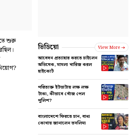
ে শুরু
ভিডিয়ো
View More
রেছিল।
শ
আবেদন প্রত্যাহার করতে চাইলেন
অভিষেক, মামলা খারিজ করল
 নিয়োগ?
হাইকোর্ট
পরিত্যক্ত ইটভাটায় লক্ষ লক্ষ
টাকা, কীভাবে খোঁজ পেল
পুলিশ?
বাংলাদেশে ফিরতে চান, বাধা
কোথায় জানালেন তসলিমা