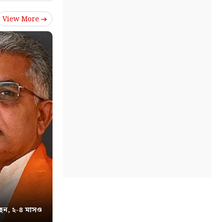
View More
েন, ২-৪ মাসও