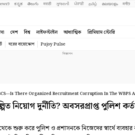
ews9
ಕನ್ನಡ
తెలుగు
मराठी
ગુજરાતી
ਪੰਜਾਬੀ
தமிழ்
മലയാളം
मनी9
বসা
দেশ
বিশ্ব
লাইফস্টাইল
আধ্যাত্মিক
প্রিমিয়াম স্টোরি
্ট
ঘরের বায়োস্কোপ
Pujoy Pulse
BCS—Is There Organized Recruitment Corruption In The WBPS A
নিয়োগ দুর্নীতি? অবসরপ্রাপ্ত পুলিশ কর্ত
 শুরু করে পুলিশ ও প্রশাসনকে নিজেদের স্বার্থে ব্যবহার