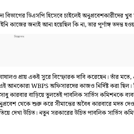
য়েন্দা বিভাগের ডিএসপি হিসেবে চাইলেই অনুপ্রবেশকারীদের খু
ি কাজের জন্যই আনা হয়েছিল কি না, তার পূর্ণাঙ্গ তদন্ত হ
োষালও প্রায় একই সুরে বিস্ফোরক দাবি করেছেন। তাঁর মতে
নি এই আনকোরা WBPS অফিসারদের কাজও নির্দিষ্ট করা ছিল।
রে অসাধু কারবার বাড়িয়ে তুলতেই পাবলিক সার্ভিস কমিশনকে ব্য
ুপ্রবেশ থেকে শুরু করে সীমান্তের অবৈধ কারবারে মদত দে
 খতিয়ে দেখা উচিত। নতুন সরকারের উচিত পাবলিক সার্ভিস কম