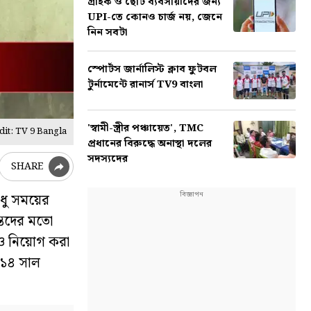
গ্রাহক ও ছোট ব্যবসায়ীদের জন্য
UPI-তে কোনও চার্জ নয়, জেনে
নিন সবটা
স্পোর্টস জার্নালিস্ট ক্লাব ফুটবল
টুর্নামেন্টে রানার্স TV9 বাংলা
'স্বামী-স্ত্রীর পঞ্চায়েত', TMC
it: TV 9 Bangla
প্রধানের বিরুদ্ধে অনাস্থা দলের
সদস্যদের
SHARE
ুধু সময়ের
ন্তদের মতো
ও নিয়োগ করা
০১৪ সাল