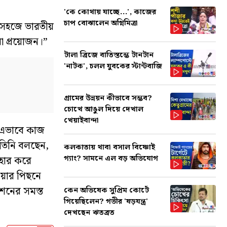
'কে কোথায় যাচ্ছে...', কাজের
চাপ বোঝালেন অগ্নিমিত্রা
ব সহজে ভারতীয়
ওয়া প্রয়োজন।”
টালা ব্রিজে বাতিস্তম্ভে টানটান
'নাটক', চলল যুবকের স্টান্টবাজি
গ্রামের উন্নয়ন কীভাবে সম্ভব?
চোখে আঙুল দিয়ে দেখাল
খেয়াইবান্দা
, এভাবে কাজ
 তিনি বলছেন,
কলকাতায় থাবা বসাল বিষ্ণোই
গ্যাং? সামনে এল বড় অভিযোগ
বহার করে
ওয়ার পিছনে
িশনের সমস্ত
কেন অভিষেক সুপ্রিম কোর্টে
গিয়েছিলেন? গভীর 'ষড়যন্ত্র'
দেখছেন ঋতব্রত