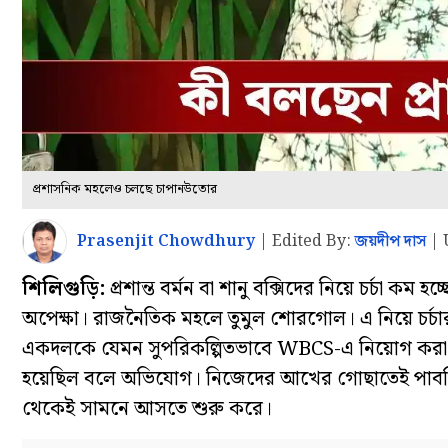
প্রশাসনিক মহলেও চলছে চাপানউতোর
Prasenjit Chowdhury
|
Edited By:
জয়দীপ দাস
|
শিলিগুড়ি:
প্রশান্ত বর্মন বা শানু বক্সিদের নিয়ে চর্চা কম হ
অপেক্ষা। রাজনৈতিক মহলে তুমুল শোরগোল। এ নিয়ে চর্চার ম
একদলকে যেমন সুপরিকল্পিতভাবে WBCS-এ নিয়োগ করা
হয়েছিল বলে অভিযোগ। নিজেদের আখের গোছাতেই পাবলিক
থেকেই সামনে আসতে শুরু করে।