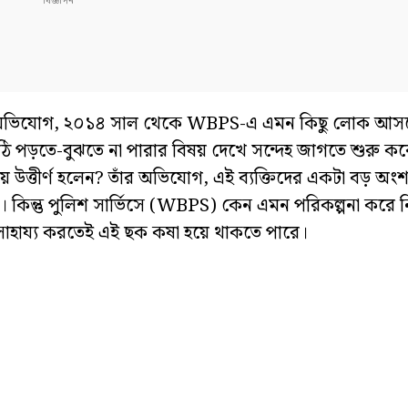
াসের অভিযোগ, ২০১৪ সাল থেকে WBPS-এ এমন কিছু লোক আসত
িঠি পড়তে-বুঝতে না পারার বিষয় দেখে সন্দেহ জাগতে শুরু ক
ায় উত্তীর্ণ হলেন? তাঁর অভিযোগ, এই ব্যক্তিদের একটা বড় অং
 কিন্তু পুলিশ সার্ভিসে (WBPS) কেন এমন পরিকল্পনা করে
ের সাহায্য করতেই এই ছক কষা হয়ে থাকতে পারে।