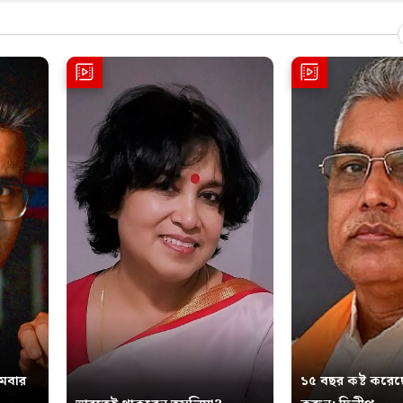
থমবার
১৫ বছর কষ্ট করেছ