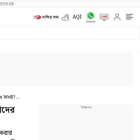
TV9-UP
AQI
s Well?
াদের
 করার