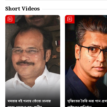
Short Videos
মমতার বই গলায় তেঁতো ঢালার
সৃজিতের তৈরি করা গান প্র