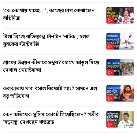
'কে কোথায় যাচ্ছে...', কাজের চাপ বোঝালেন
অগ্নিমিত্রা
টালা ব্রিজে বাতিস্তম্ভে টানটান 'নাটক', চলল
যুবকের স্টান্টবাজি
গ্রামের উন্নয়ন কীভাবে সম্ভব? চোখে আঙুল দিয়ে
দেখাল খেয়াইবান্দা
কলকাতায় থাবা বসাল বিষ্ণোই গ্যাং? সামনে এল
বড় অভিযোগ
কেন অভিষেক সুপ্রিম কোর্টে গিয়েছিলেন? গভীর
'ষড়যন্ত্র' দেখছেন ঋতব্রত