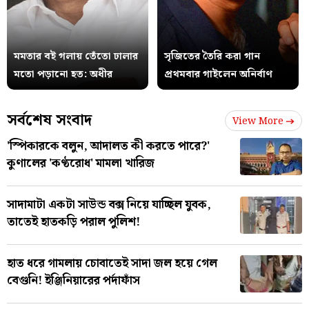
মমতার বই গলায় তেঁতো ঢালার
সৃজিতের তৈরি করা গান
মতো পড়ানো হত: অধীর
প্রথমবার গাইলেন অনির্বাণ
সর্বশেষ সংবাদ
View More
'স্পিকারকে বলুন, আদালত কী করতে পারে?'
কুণালের 'কণ্ঠরোধ' মামলা খারিজ
সাদামাটা একটা সাউন্ড বক্স নিয়ে যাচ্ছিল যুবক,
তাতেই হাতকড়ি পরাল পুলিশ!
হাত ধরে গামলায় চোবাতেই সাদা জল হয়ে গেল
বেগুনি! ইঞ্জিনিয়ারের পর্দাফাঁস