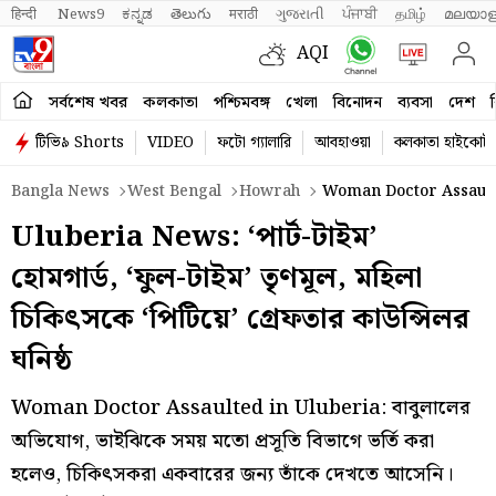
हिन्दी 
News9
ಕನ್ನಡ
తెలుగు
मराठी
ગુજરાતી
ਪੰਜਾਬੀ
தமிழ்
മലയാള
AQI
সর্বশেষ খবর
কলকাতা
পশ্চিমবঙ্গ
খেলা
বিনোদন
ব্যবসা
দেশ
ব
টিভি৯ Shorts
VIDEO
ফটো গ্যালারি
আবহাওয়া
কলকাতা হাইকোর্ট
Bangla News
West Bengal
Howrah
Woman Doctor Assaulte
Uluberia News: ‘পার্ট-টাইম’
হোমগার্ড, ‘ফুল-টাইম’ তৃণমূল, মহিলা
চিকিৎসকে ‘পিটিয়ে’ গ্রেফতার কাউন্সিলর
ঘনিষ্ঠ
Woman Doctor Assaulted in Uluberia: বাবুলালের
অভিযোগ, ভাইঝিকে সময় মতো প্রসূতি বিভাগে ভর্তি করা
হলেও, চিকিৎসকরা একবারের জন্য তাঁকে দেখতে আসেনি।