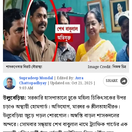
শাসকনেতার বিরাট দৌরাত্ম্য
Image Credit: নিজস্ব চিত্র
Supradeep Mondal
|
Edited By:
Avra
SHARE
Chattopadhyay
|
Updated on:
Oct 21, 2025 |
9:03 AM
উলুবেড়িয়া:
সরকারি হাসপাতালে ঢুকে মহিলা চিকিৎসকের উপর
চড়াও অস্থায়ী হোমগার্ড। অভিযোগ, মারধর ও শ্লীলতাহানীরও।
উলুবেড়িয়া জুড়ে পড়ল শোরগোল। অস্বস্তি বাড়ল শাসকদলের
অন্দরে। সোমবার সন্ধ্য়ায় শেখ বাবুলাল নামে ট্র্যাফিক গার্ডের এক