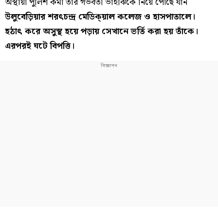
অস্থায়ী পুলিশ কর্মী তাঁর গর্ভবতী ভাইঝিকে নিয়ে পৌঁছে যান
উলুবেড়িয়ার শরৎচন্দ্র মেডিক্য়াল কলেজ ও হাসপাতালে।
হঠাৎ করে অসুস্থ হয়ে পড়ায় সেখানে ভর্তি করা হয় তাঁকে।
এরপরই ঘটে বিপত্তি।