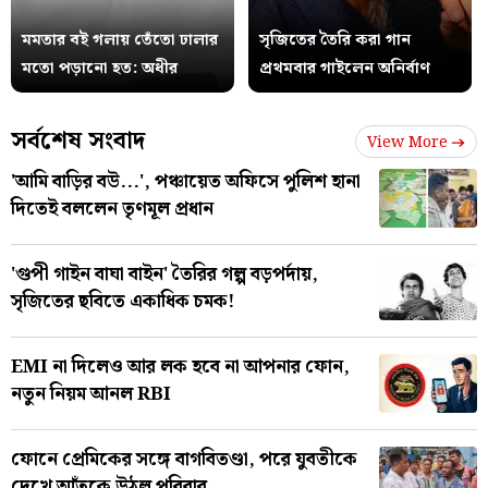
মমতার বই গলায় তেঁতো ঢালার
সৃজিতের তৈরি করা গান
মতো পড়ানো হত: অধীর
প্রথমবার গাইলেন অনির্বাণ
সর্বশেষ সংবাদ
View More
'আমি বাড়ির বউ...', পঞ্চায়েত অফিসে পুলিশ হানা
দিতেই বললেন তৃণমূল প্রধান
'গুপী গাইন বাঘা বাইন' তৈরির গল্প বড়পর্দায়,
সৃজিতের ছবিতে একাধিক চমক!
EMI না দিলেও আর লক হবে না আপনার ফোন,
নতুন নিয়ম আনল RBI
ফোনে প্রেমিকের সঙ্গে বাগবিতণ্ডা, পরে যুবতীকে
দেখে আঁতকে উঠল পরিবার