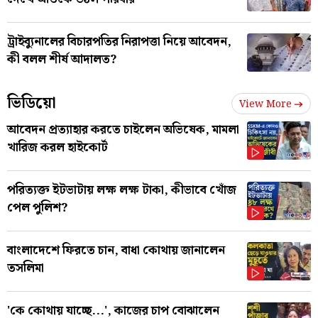
ট্রাইব্যুনালের বিচারপতির নিরাপত্তা নিয়ে আবেদন,
কী বলল শীর্ষ আদালত?
ভিডিয়ো
View More
আবেদন প্রত্যাহার করতে চাইলেন অভিষেক, মামলা
খারিজ করল হাইকোর্ট
পরিত্যক্ত ইটভাটায় লক্ষ লক্ষ টাকা, কীভাবে খোঁজ
পেল পুলিশ?
বাংলাদেশে ফিরতে চান, বাধা কোথায় জানালেন
তসলিমা
'কে কোথায় যাচ্ছে...', কাজের চাপ বোঝালেন