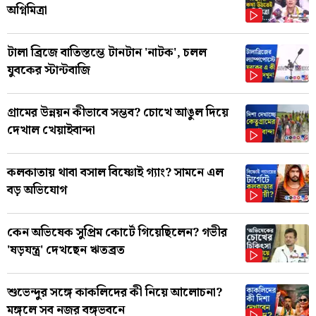
অগ্নিমিত্রা
টালা ব্রিজে বাতিস্তম্ভে টানটান 'নাটক', চলল
যুবকের স্টান্টবাজি
গ্রামের উন্নয়ন কীভাবে সম্ভব? চোখে আঙুল দিয়ে
দেখাল খেয়াইবান্দা
কলকাতায় থাবা বসাল বিষ্ণোই গ্যাং? সামনে এল
বড় অভিযোগ
কেন অভিষেক সুপ্রিম কোর্টে গিয়েছিলেন? গভীর
'ষড়যন্ত্র' দেখছেন ঋতব্রত
শুভেন্দুর সঙ্গে কাকলিদের কী নিয়ে আলোচনা?
মঙ্গলে সব নজর বঙ্গভবনে