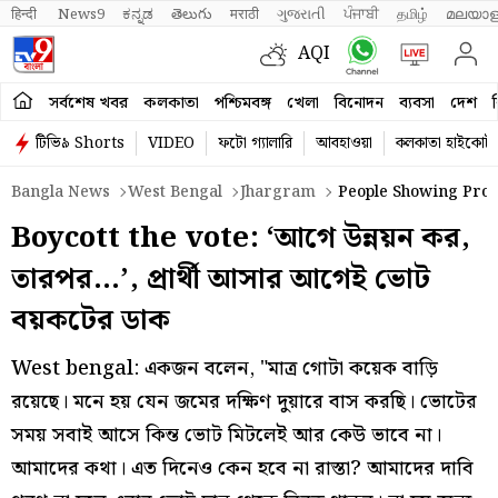
हिन्दी 
News9
ಕನ್ನಡ
తెలుగు
मराठी
ગુજરાતી
ਪੰਜਾਬੀ
தமிழ்
മലയാള
AQI
সর্বশেষ খবর
কলকাতা
পশ্চিমবঙ্গ
খেলা
বিনোদন
ব্যবসা
দেশ
ব
টিভি৯ Shorts
VIDEO
ফটো গ্যালারি
আবহাওয়া
কলকাতা হাইকোর্ট
Bangla News
West Bengal
Jhargram
People Showing Prote
Boycott the vote: ‘আগে উন্নয়ন কর,
তারপর…’, প্রার্থী আসার আগেই ভোট
বয়কটের ডাক
West bengal: একজন বলেন, "মাত্র গোটা কয়েক বাড়ি
রয়েছে। মনে হয় যেন জমের দক্ষিণ দুয়ারে বাস করছি। ভোটের
সময় সবাই আসে কিন্ত ভোট মিটলেই আর কেউ ভাবে না।
আমাদের কথা। এত দিনেও কেন হবে না রাস্তা? আমাদের দাবি