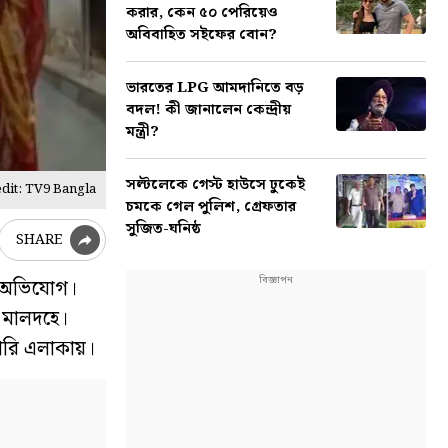
করার, কেন ৫০ পেরিয়েও
অবিবাহিত সইফের বোন?
ভারতের LPG আমদানিতে বড়
বদল! কী জানালেন কেন্দ্রীয়
মন্ত্রী?
সল্টলেকে গেস্ট হাউসে ঢুকেই
dit: TV9 Bangla
চমকে গেল পুলিশ, গ্রেফতার
সুজিত-ঘনিষ্ঠ
SHARE
ের অভিযোগ।
য মালদহে।
ারি এলাকায়।