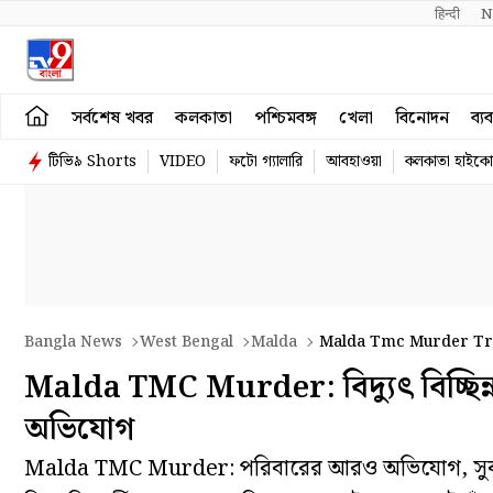
हिन्दी 
N
সর্বশেষ খবর
কলকাতা
পশ্চিমবঙ্গ
খেলা
বিনোদন
ব্য
টিভি৯ Shorts
VIDEO
ফটো গ্যালারি
আবহাওয়া
কলকাতা হাইকোর
Bangla News
West Bengal
Malda
Malda Tmc Murder Tri
Malda TMC Murder: বিদ্যুৎ বিচ্ছিন্ন
অভিযোগ
Malda TMC Murder: পরিবারের আরও অভিযোগ, সুবল ঘোষ