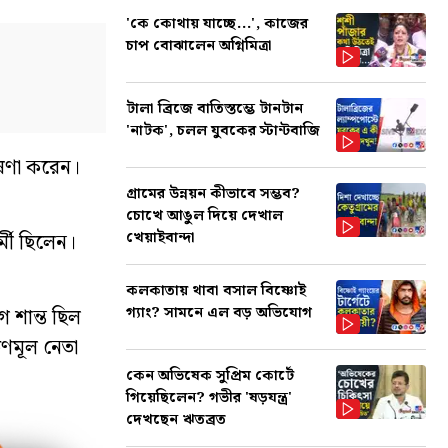
'কে কোথায় যাচ্ছে...', কাজের
চাপ বোঝালেন অগ্নিমিত্রা
টালা ব্রিজে বাতিস্তম্ভে টানটান
'নাটক', চলল যুবকের স্টান্টবাজি
ঘোষণা করেন।
গ্রামের উন্নয়ন কীভাবে সম্ভব?
চোখে আঙুল দিয়ে দেখাল
খেয়াইবান্দা
্মী ছিলেন।
কলকাতায় থাবা বসাল বিষ্ণোই
গ্যাং? সামনে এল বড় অভিযোগ
 শান্ত ছিল
ৃণমূল নেতা
কেন অভিষেক সুপ্রিম কোর্টে
গিয়েছিলেন? গভীর 'ষড়যন্ত্র'
দেখছেন ঋতব্রত