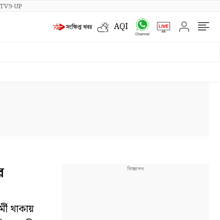
TV9-UP
AQI
র
মী থাকায়