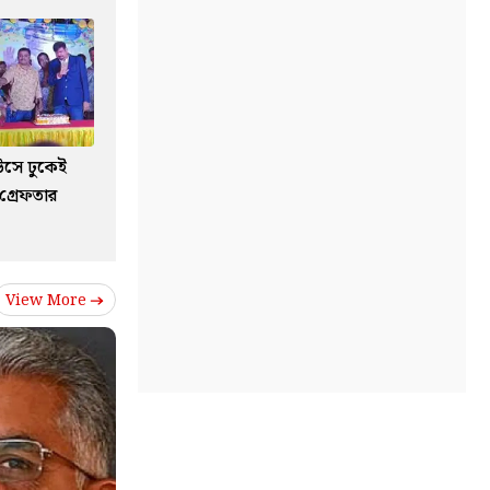
উসে ঢুকেই
গ্রেফতার
View More