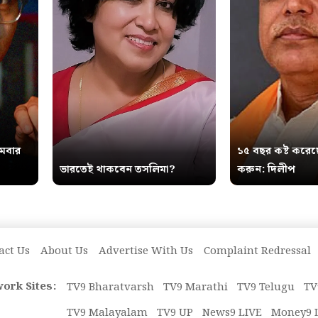
থমবার
১৫ বছর কষ্ট করেছ
ভারতেই থাকবেন তসলিমা?
করুন: দিলীপ
act Us
About Us
Advertise With Us
Complaint Redressal
ork Sites:
TV9 Bharatvarsh
TV9 Marathi
TV9 Telugu
TV
TV9 Malayalam
TV9 UP
News9 LIVE
Money9 