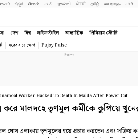
ews9
ಕನ್ನಡ
తెలుగు
मराठी
ગુજરાતી
ਪੰਜਾਬੀ
தமிழ்
മലയാളം
मनी9
বসা
দেশ
বিশ্ব
লাইফস্টাইল
আধ্যাত্মিক
প্রিমিয়াম স্টোরি
্ট
ঘরের বায়োস্কোপ
Pujoy Pulse
namool Worker Hacked To Death In Malda After Power Cut
 করে মালদহে তৃণমূল কর্মীকে কুপিয়ে খুনে
 এলাকায় তৃণমূলের হয়ে প্রচার করতেন এবং সক্রিয় কর্