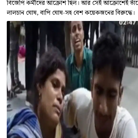
বিজেপি কর্মীদের আক্রোশ ছিল। আর সেই আক্রোশেই তাঁকে 
লালচান ঘোষ, বাপি ঘোষ-সহ বেশ কয়েকজনের বিরুদ্ধে।