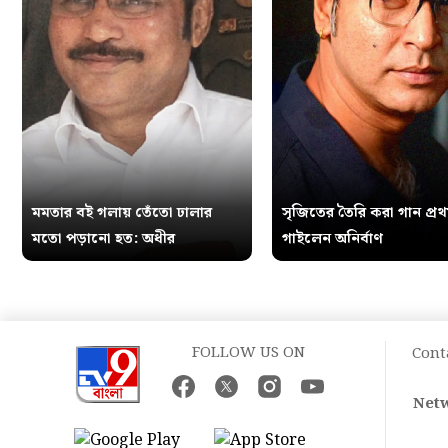
মমতার বই গলায় তেঁতো ঢালার
সৃজিতের তৈরি করা গান প্র
মতো পড়ানো হত: অধীর
গাইলেন অনির্বাণ
FOLLOW US ON
Cont
Netw