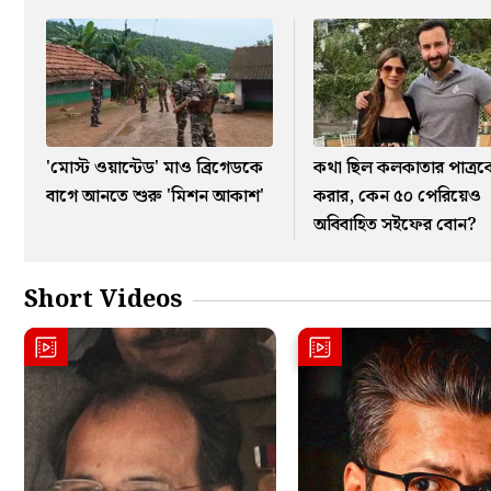
'মোস্ট ওয়ান্টেড' মাও ব্রিগেডকে
কথা ছিল কলকাতার পাত্রক
বাগে আনতে শুরু 'মিশন আকাশ'
করার, কেন ৫০ পেরিয়েও
অবিবাহিত সইফের বোন?
Short Videos