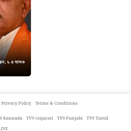
েন, ২-৪ মাসও
Privacy Policy
Terms & Conditions
9 Kannada
TV9 Gujarati
TV9 Punjabi
TV9 Tamil
LIVE