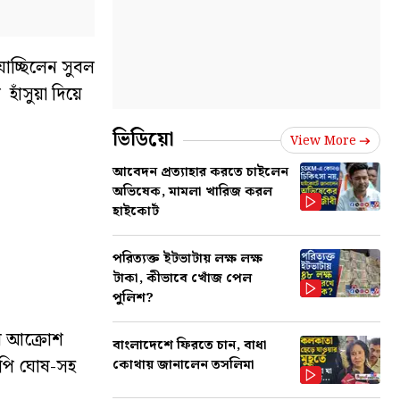
যাচ্ছিলেন সুবল
হাঁসুয়া দিয়ে
ভিডিয়ো
View More
আবেদন প্রত্যাহার করতে চাইলেন
অভিষেক, মামলা খারিজ করল
হাইকোর্ট
পরিত্যক্ত ইটভাটায় লক্ষ লক্ষ
টাকা, কীভাবে খোঁজ পেল
পুলিশ?
ের আক্রোশ
বাংলাদেশে ফিরতে চান, বাধা
াপি ঘোষ-সহ
কোথায় জানালেন তসলিমা