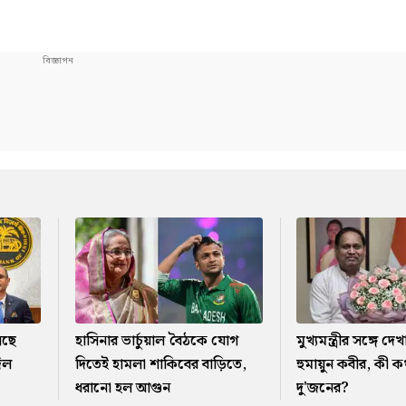
সছে
হাসিনার ভার্চুয়াল বৈঠকে যোগ
মুখ্যমন্ত্রীর সঙ্গে 
দিল
দিতেই হামলা শাকিবের বাড়িতে,
হুমায়ুন কবীর, কী 
ধরানো হল আগুন
দু'জনের?