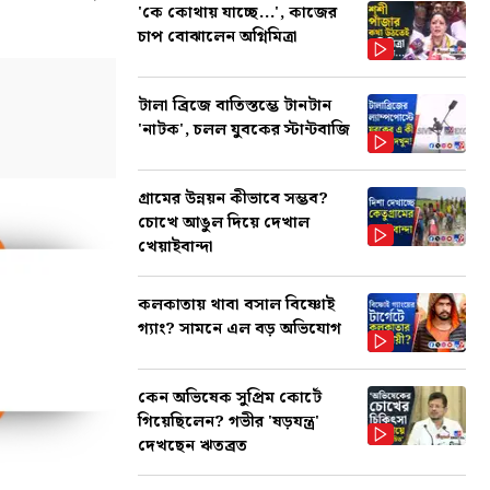
'কে কোথায় যাচ্ছে...', কাজের
চাপ বোঝালেন অগ্নিমিত্রা
টালা ব্রিজে বাতিস্তম্ভে টানটান
'নাটক', চলল যুবকের স্টান্টবাজি
গ্রামের উন্নয়ন কীভাবে সম্ভব?
চোখে আঙুল দিয়ে দেখাল
খেয়াইবান্দা
কলকাতায় থাবা বসাল বিষ্ণোই
গ্যাং? সামনে এল বড় অভিযোগ
কেন অভিষেক সুপ্রিম কোর্টে
গিয়েছিলেন? গভীর 'ষড়যন্ত্র'
দেখছেন ঋতব্রত