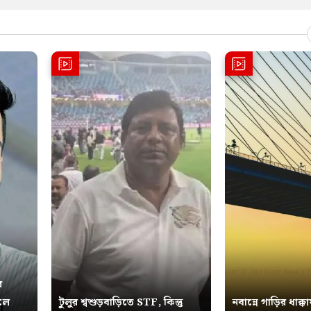
র
ুলে
টুলুর শ্বশুড়বাড়িতে STF, কিন্তু
নবান্নে গাড়ির ধাক্কা