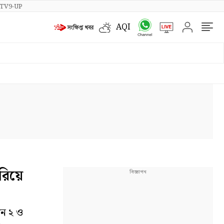
TV9-UP
AQI
রিয়ে
তন ২ ও