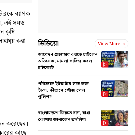
 ব্লকে ব্যাপক
়, এই সমস্ত
ন কৃষি
সাহায্য় করা
ভিডিয়ো
View More
আবেদন প্রত্যাহার করতে চাইলেন
অভিষেক, মামলা খারিজ করল
হাইকোর্ট
পরিত্যক্ত ইটভাটায় লক্ষ লক্ষ
টাকা, কীভাবে খোঁজ পেল
পুলিশ?
বাংলাদেশে ফিরতে চান, বাধা
কোথায় জানালেন তসলিমা
েদন করেছেন।
রকারের কাছে