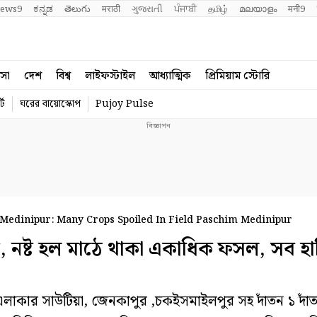
ews9
ಕನ್ನಡ
తెలుగు
मराठी
ગુજરાતી
ਪੰਜਾਬੀ
தமிழ்
മലയാളം
मनी9
বসা
দেশ
বিশ্ব
লাইফস্টাইল
আধ্যাত্মিক
প্রিমিয়াম স্টোরি
্ট
ঘরের বায়োস্কোপ
Pujoy Pulse
edinipur: Many Crops Spoiled In Field Paschim Medinipur
নষ্ট হল মাঠে থাকা একাধিক ফসল, সব হা
াকার সাউটিয়া, জেনকাপুর ,চকইসমাইলপুর সহ দাঁতন ১ দাঁ