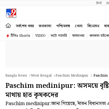
हिन्दी 
N
সর্বশেষ খবর
কলকাতা
পশ্চিমবঙ্গ
খেলা
বিনোদন
ব্য
টিভি৯ Shorts
VIDEO
ফটো গ্যালারি
আবহাওয়া
কলকাতা হাইকোর
Bangla News
West Bengal
Paschim Medinipur
Paschim M
Paschim medinipur: অসময়ে বৃষ্টি, 
মাথায় হাত কৃষকদের
Paschim medinipur:জানা গিয়েছে, দাঁতন বিধানসভা এল