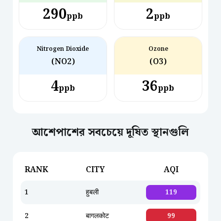
290
2
ppb
ppb
Nitrogen Dioxide
Ozone
(NO2)
(O3)
4
36
ppb
ppb
আশেপাশের সবচেয়ে দূষিত স্থানগুলি
RANK
CITY
AQI
1
हुबली
119
2
बागलकोट
99