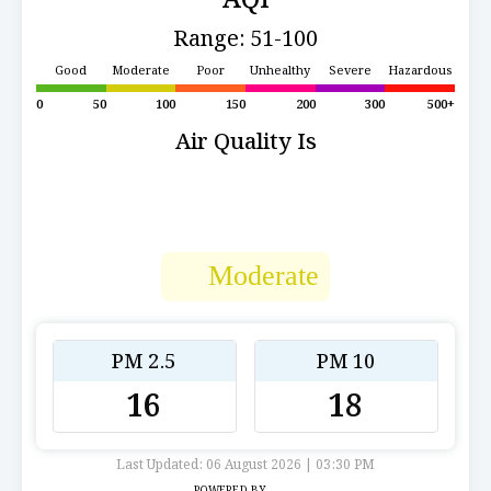
Range: 51-100
Good
Moderate
Poor
Unhealthy
Severe
Hazardous
0
50
100
150
200
300
500+
Air Quality Is
Moderate
PM 2.5
PM 10
16
18
Last Updated: 06 August 2026 | 03:30 PM