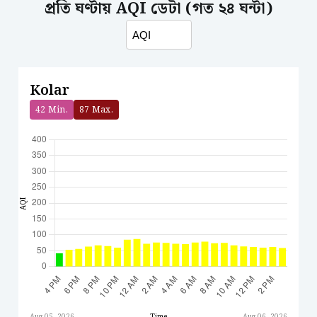
প্রতি ঘণ্টায় AQI ডেটা (গত ২৪ ঘন্টা)
Kolar
42
Min.
87
Max.
AQI