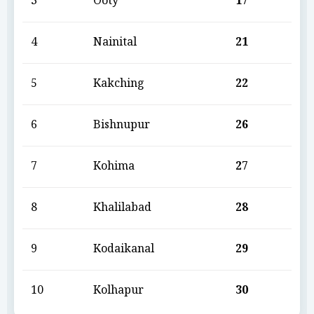
3
Ooty
17
4
Nainital
21
5
Kakching
22
6
Bishnupur
26
7
Kohima
27
8
Khalilabad
28
9
Kodaikanal
29
10
Kolhapur
30