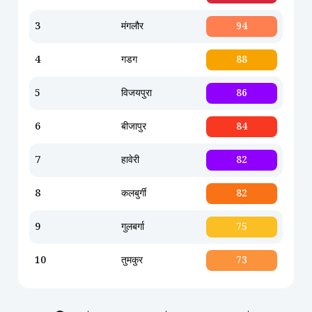
3
मंगलौर
94
4
गडग
88
5
विजयपुरा
86
6
बीजापुर
84
7
हावेरी
82
8
कलबुर्गी
82
9
गुलबर्गा
75
10
तुमकुर
73