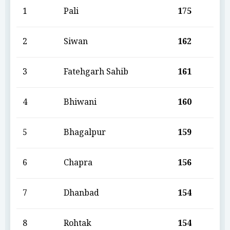
1
Pali
175
2
Siwan
162
3
Fatehgarh Sahib
161
4
Bhiwani
160
5
Bhagalpur
159
6
Chapra
156
7
Dhanbad
154
8
Rohtak
154