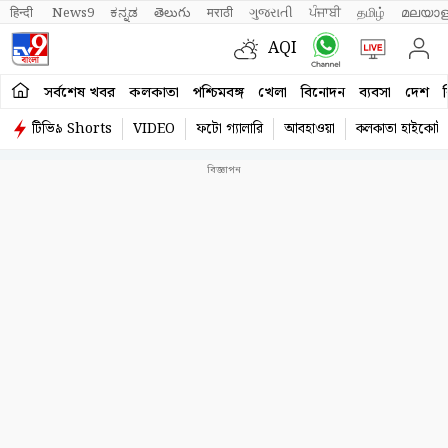
हिन्दी 
News9
ಕನ್ನಡ
తెలుగు
मराठी
ગુજરાતી
ਪੰਜਾਬੀ
தமிழ்
മലയാള
AQI
সর্বশেষ খবর
কলকাতা
পশ্চিমবঙ্গ
খেলা
বিনোদন
ব্যবসা
দেশ
ব
টিভি৯ Shorts
VIDEO
ফটো গ্যালারি
আবহাওয়া
কলকাতা হাইকোর্ট