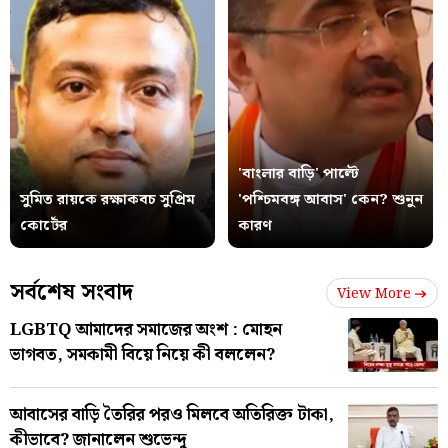
'বাংলার বাড়ি' পাল্টে
সুমিত রায়কে রক্ষাকবচ সুপ্রিম
'পশ্চিমবঙ্গ আবাস' কেন? শুনুন
কোর্টের
কারণ
সর্বশেষ সংবাদ
View More
LGBTQ আমাদের সমাজের অংশ : মোহন
ভাগবত, সমকামী বিয়ে নিয়ে কী বললেন?
আবাসের বাড়ি তৈরির পরও মিলবে অতিরিক্ত টাকা,
কীভাবে? জানালেন শুভেন্দু