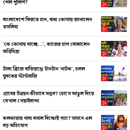
পেল পুলিশ?
বাংলাদেশে ফিরতে চান, বাধা কোথায় জানালেন
তসলিমা
'কে কোথায় যাচ্ছে...', কাজের চাপ বোঝালেন
অগ্নিমিত্রা
টালা ব্রিজে বাতিস্তম্ভে টানটান 'নাটক', চলল
যুবকের স্টান্টবাজি
গ্রামের উন্নয়ন কীভাবে সম্ভব? চোখে আঙুল দিয়ে
দেখাল খেয়াইবান্দা
কলকাতায় থাবা বসাল বিষ্ণোই গ্যাং? সামনে এল
বড় অভিযোগ