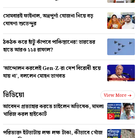
সোমবারই ফাইনাল, অন্নপূর্ণা যোজনা নিয়ে বড়
ঘোষণা শুভেন্দুর
ঠকঠক করে হাঁটু কাঁপবে পাকিস্তানের! ভারতের
হাতে আরও ১১৪ রাফাল?
'আন্দোলন করলেই Gen-Z-রা দেশ বিরোধী হয়ে
যায় না', বললেন মোহন ভাগবত
ভিডিয়ো
View More
আবেদন প্রত্যাহার করতে চাইলেন অভিষেক, মামলা
খারিজ করল হাইকোর্ট
পরিত্যক্ত ইটভাটায় লক্ষ লক্ষ টাকা, কীভাবে খোঁজ