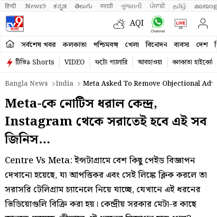
हिन्दी 
News9
ಕನ್ನಡ
తెలుగు
मराठी
ગુજરાતી
ਪੰਜਾਬੀ
தமிழ்
മലയാള
AQI
সর্বশেষ খবর
কলকাতা
পশ্চিমবঙ্গ
খেলা
বিনোদন
ব্যবসা
দেশ
ব
টিভি৯ Shorts
VIDEO
ফটো গ্যালারি
আবহাওয়া
কলকাতা হাইকোর্ট
Bangla News
India
Meta Asked To Remove Objectional Adve
Meta-কে নোটিস ধরাল কেন্দ্র,
Instagram থেকে সরাতেই হবে এই সব
জিনিস…
Centre Vs Meta: ইন্সটাগ্রামে বেশ কিছু পেইড বিজ্ঞাপন
দেখানো হয়েছে, যা আপত্তিকর এবং সেই লিঙ্কে ক্লিক করলে তা
সরাসরি টেলিগ্রাম চ্যানেলে নিয়ে যাচ্ছে, যেখানে এই ধরনের
ভিডিয়োগুলি বিক্রি করা হয়। কেন্দ্রীয় সরকার মেটা-র কাছে