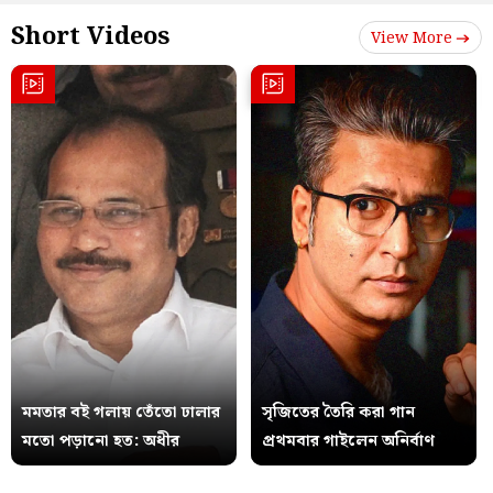
Short Videos
View More
মমতার বই গলায় তেঁতো ঢালার
সৃজিতের তৈরি করা গান
মতো পড়ানো হত: অধীর
প্রথমবার গাইলেন অনির্বাণ