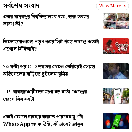
সর্বশেষ সংবাদ
View More
এবার যাদবপুর বিশ্ববিদ্যালয়ে যজ্ঞ, শুরু তরজা,
কারণ কী?
তিলোত্তমাকাণ্ডে নতুন করে সিট গড়ে তদন্তে কতটা
এগোল সিবিআই?
১০ ঘণ্টা পর CID দফতর থেকে বেরিয়েই সোজা
অভিষেকের বাড়িতে ছুটলেন সুমিত
UPI ব্যবহারকারীদের জন্য বড় বার্তা কেন্দ্রের,
জেনে নিন সবটা
একই ফোনে ব্যবহার করতে পারবেন দু'টো
WhatsApp অ্যাকাউন্ট, কীভাবে? জানুন