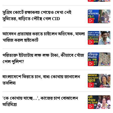
সুপ্রিম কোর্টে রক্ষাকবচ পেয়েও দেখা নেই
সুমিতের, বাড়িতে পৌঁছে গেল CID
আবেদন প্রত্যাহার করতে চাইলেন অভিষেক, মামলা
খারিজ করল হাইকোর্ট
পরিত্যক্ত ইটভাটায় লক্ষ লক্ষ টাকা, কীভাবে খোঁজ
পেল পুলিশ?
বাংলাদেশে ফিরতে চান, বাধা কোথায় জানালেন
তসলিমা
'কে কোথায় যাচ্ছে...', কাজের চাপ বোঝালেন
অগ্নিমিত্রা