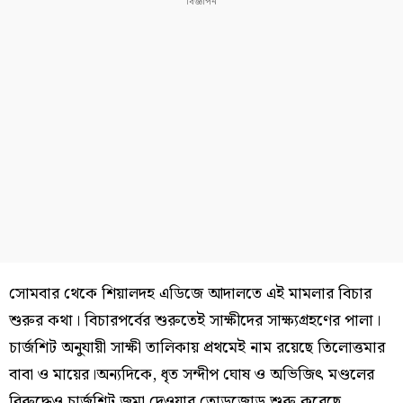
সোমবার থেকে শিয়ালদহ এডিজে আদালতে এই মামলার বিচার
শুরুর কথা। বিচারপর্বের শুরুতেই সাক্ষীদের সাক্ষ্যগ্রহণের পালা।
চার্জশিট অনুযায়ী সাক্ষী তালিকায় প্রথমেই নাম রয়েছে তিলোত্তমার
বাবা ও মায়ের।অন্যদিকে, ধৃত সন্দীপ ঘোষ ও অভিজিৎ মণ্ডলের
বিরুদ্ধেও চার্জশিট জমা দেওয়ার তোড়জোড় শুরু করেছে