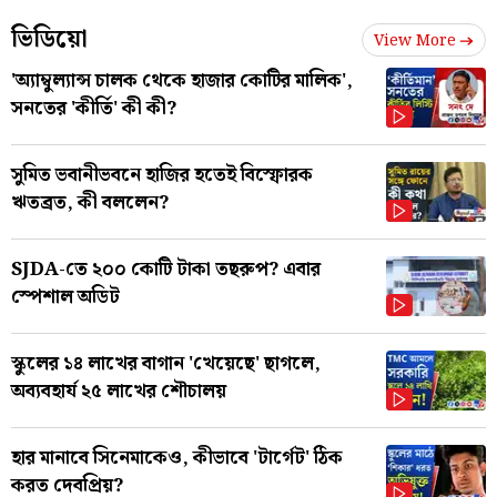
ভিডিয়ো
View More
'অ্যাম্বুল্যান্স চালক থেকে হাজার কোটির মালিক',
সনতের 'কীর্তি' কী কী?
সুমিত ভবানীভবনে হাজির হতেই বিস্ফোরক
ঋতব্রত, কী বললেন?
SJDA-তে ২০০ কোটি টাকা তছরুপ? এবার
স্পেশাল অডিট
স্কুলের ১৪ লাখের বাগান 'খেয়েছে' ছাগলে,
অব্যবহার্য ২৫ লাখের শৌচালয়
হার মানাবে সিনেমাকেও, কীভাবে 'টার্গেট' ঠিক
করত দেবপ্রিয়?