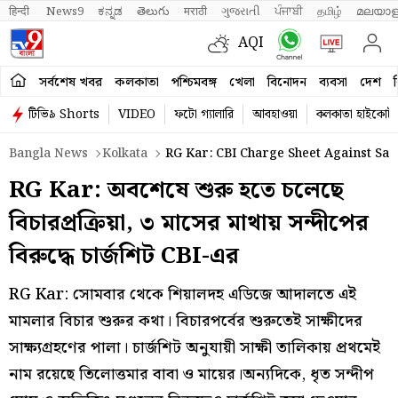
हिन्दी 
News9
ಕನ್ನಡ
తెలుగు
मराठी
ગુજરાતી
ਪੰਜਾਬੀ
தமிழ்
മലയാള
AQI
সর্বশেষ খবর
কলকাতা
পশ্চিমবঙ্গ
খেলা
বিনোদন
ব্যবসা
দেশ
ব
টিভি৯ Shorts
VIDEO
ফটো গ্যালারি
আবহাওয়া
কলকাতা হাইকোর্ট
Bangla News
Kolkata
RG Kar: CBI Charge Sheet Against San
RG Kar: অবশেষে শুরু হতে চলেছে
বিচারপ্রক্রিয়া, ৩ মাসের মাথায় সন্দীপের
বিরুদ্ধে চার্জশিট CBI-এর
RG Kar: সোমবার থেকে শিয়ালদহ এডিজে আদালতে এই
মামলার বিচার শুরুর কথা। বিচারপর্বের শুরুতেই সাক্ষীদের
সাক্ষ্যগ্রহণের পালা। চার্জশিট অনুযায়ী সাক্ষী তালিকায় প্রথমেই
নাম রয়েছে তিলোত্তমার বাবা ও মায়ের।অন্যদিকে, ধৃত সন্দীপ