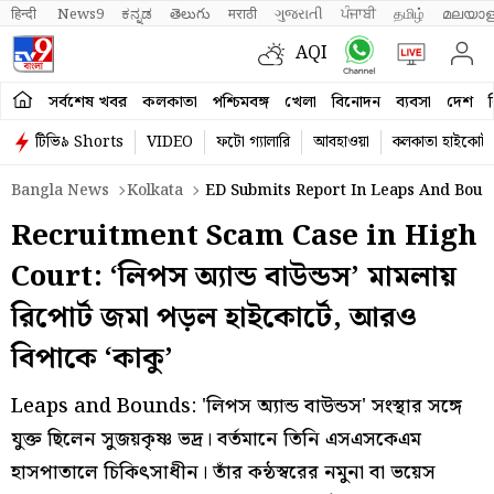
हिन्दी 
News9
ಕನ್ನಡ
తెలుగు
मराठी
ગુજરાતી
ਪੰਜਾਬੀ
தமிழ்
മലയാള
AQI
সর্বশেষ খবর
কলকাতা
পশ্চিমবঙ্গ
খেলা
বিনোদন
ব্যবসা
দেশ
ব
টিভি৯ Shorts
VIDEO
ফটো গ্যালারি
আবহাওয়া
কলকাতা হাইকোর্ট
Bangla News
Kolkata
ED Submits Report In Leaps And Bou
Recruitment Scam Case in High
Court: ‘লিপস অ্যান্ড বাউন্ডস’ মামলায়
রিপোর্ট জমা পড়ল হাইকোর্টে, আরও
বিপাকে ‘কাকু’
Leaps and Bounds: 'লিপস অ্যান্ড বাউন্ডস' সংস্থার সঙ্গে
যুক্ত ছিলেন সুজয়কৃষ্ণ ভদ্র। বর্তমানে তিনি এসএসকেএম
হাসপাতালে চিকিৎসাধীন। তাঁর কন্ঠস্বরের নমুনা বা ভয়েস