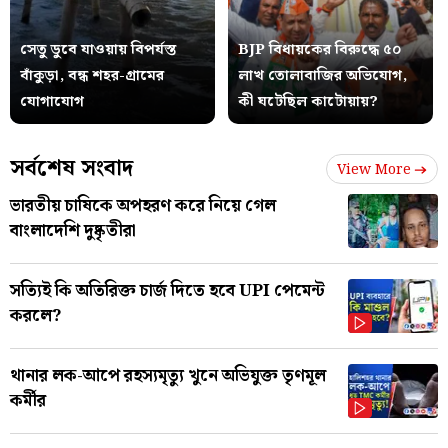
সেতু ডুবে যাওয়ায় বিপর্যস্ত
BJP বিধায়কের বিরুদ্ধে ৫০
বাঁকুড়া, বন্ধ শহর-গ্রামের
লাখ তোলাবাজির অভিযোগ,
যোগাযোগ
কী ঘটেছিল কাটোয়ায়?
সর্বশেষ সংবাদ
View More
ভারতীয় চাষিকে অপহরণ করে নিয়ে গেল
বাংলাদেশি দুষ্কৃতীরা
সত্যিই কি অতিরিক্ত চার্জ দিতে হবে UPI পেমেন্ট
করলে?
থানার লক-আপে রহস্যমৃত্যু খুনে অভিযুক্ত তৃণমূল
কর্মীর