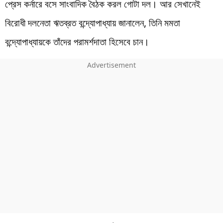
প্রেস কর্নারে বসে সাংবাদিক বৈঠক করল গোটা দল। আর সেখানেই
বিরোধী দলনেতা ঋতব্রত বন্দ্যোপাধ্যায় জানালেন, তিনি মমতা
বন্দ্যোপাধ্যায়কে তাঁদের পরামর্শদাতা হিসেবে চান।