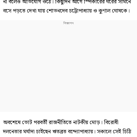
না বলেও অভিযোগ ওঠে। কিছুদিন আগে স্পিকারের ঘরের সামনে
বসে পড়তে দেখা যায় শোভনদেব চট্টোপাধ্যায় ও কুণাল ঘোষকে।
অবশেষে ভোট পরবর্তী রাজনীতিতে নাটকীয় মোড়। বিরোধী
দলনেতার মর্যাদা চাইছেন ঋতব্রত বন্দ্যোপাধ্যায়। সকালে সেই চিঠি