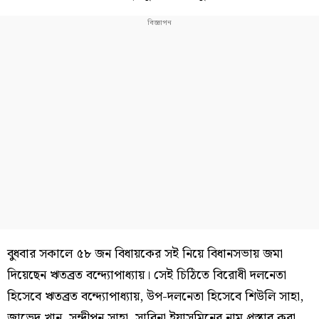
বুধবার সকালে ৫৮ জন বিধায়কের সই নিয়ে বিধানসভায় জমা
দিয়েছেন ঋতব্রত বন্দ্যোপাধ্যায়। সেই চিঠিতে বিরোধী দলনেতা
হিসেবে ঋতব্রত বন্দ্যোপাধ্যায়, উপ-দলনেতা হিসেবে শিউলি সাহা,
জাভেদ খান, সন্দীপন সাহা, সাবিনা ইয়াসমিনের নাম প্রস্তাব করা