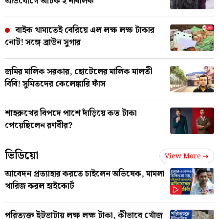
অভিযোগে আটক ২ নাবালক
বাইক থামাতেই বেরিয়ে এল লক্ষ লক্ষ টাকার
নোট! সঙ্গে ব্রাউন সুগার
জমির মালিক সরকার, হোটেলের মালিক মালতী
বিবি! সুমিতদের কেলেঙ্কারি ফাঁস
শাহরুখের বিপদে পাশে দাঁড়িয়ে কত টাকা
পেয়েছিলেন রণবীর?
ভিডিয়ো
View More
আবেদন প্রত্যাহার করতে চাইলেন অভিষেক, মামলা
খারিজ করল হাইকোর্ট
পরিত্যক্ত ইটভাটায় লক্ষ লক্ষ টাকা, কীভাবে খোঁজ