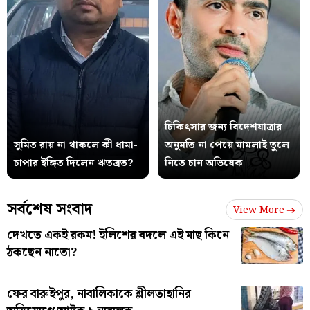
চিকিৎসার জন্য বিদেশযাত্রার
সুমিত রায় না থাকলে কী ধামা-
অনুমতি না পেয়ে মামলাই তুলে
চাপার ইঙ্গিত দিলেন ঋতব্রত?
নিতে চান অভিষেক
সর্বশেষ সংবাদ
View More
দেখতে একই রকম! ইলিশের বদলে এই মাছ কিনে
ঠকছেন নাতো?
ফের বারুইপুর, নাবালিকাকে শ্লীলতাহানির