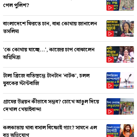
পেল পুলিশ?
বাংলাদেশে ফিরতে চান, বাধা কোথায় জানালেন
তসলিমা
'কে কোথায় যাচ্ছে...', কাজের চাপ বোঝালেন
অগ্নিমিত্রা
টালা ব্রিজে বাতিস্তম্ভে টানটান 'নাটক', চলল
যুবকের স্টান্টবাজি
গ্রামের উন্নয়ন কীভাবে সম্ভব? চোখে আঙুল দিয়ে
দেখাল খেয়াইবান্দা
কলকাতায় থাবা বসাল বিষ্ণোই গ্যাং? সামনে এল
বড় অভিযোগ