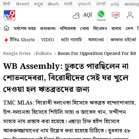
हिन्दी 
News9
ಕನ್ನಡ
తెలుగు
मराठी
ગુજરાતી
ਪੰਜਾਬੀ
தமிழ்
മലയാള
AQI
সর্বশেষ খবর
কলকাতা
পশ্চিমবঙ্গ
খেলা
বিনোদন
ব্যবসা
দেশ
ব
টিভি৯ Shorts
VIDEO
ফটো গ্যালারি
আবহাওয়া
কলকাতা হাইকোর্ট
Bangla News
Kolkata
Room For Opposition Opened For Rit
WB Assembly: ঢুকতে পারছিলেন না
শোভনদেবরা, বিরোধীদের সেই ঘর খুলে
দেওয়া হল ঋতব্রতদের জন্য
TMC MLAs: বিরোধী দলনেতা হিসেবে ঋতব্রত বন্দ্যোপাধ্যায়,
উপ-দলনেতা হিসেবে শিউলি সাহা ও জাভেদ খান, সন্দীপন
সাহার নাম প্রস্তাব করা হয়েছে। এছাড়া চিফ হুইপ হিসেবে
আকরুজ্জামানের নাম উল্লেখ করা হয়েছে চিঠিতে। বুধবার ৫৮