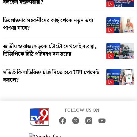
বলছেন যজ্ঞকারীরা?
তিলোত্তমার সহকর্মীদের কাছ থেকে নতুন তথ্য
পাওয়া যাবে?
জাতীয় ও রাজ্য সড়কে টোটো দেখলেই ব্যবস্থা,
ডিজিপিকে চিঠি পরিবহণ দফতরের
সত্যিই কি অতিরিক্ত চার্জ দিতে হবে UPI পেমেন্ট
করলে?
FOLLOW US ON