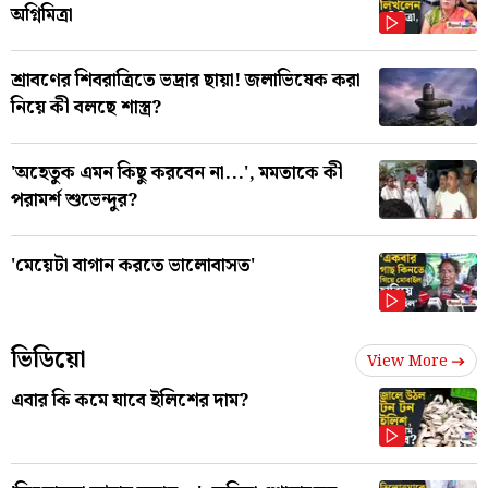
অগ্নিমিত্রা
শ্রাবণের শিবরাত্রিতে ভদ্রার ছায়া! জলাভিষেক করা
নিয়ে কী বলছে শাস্ত্র?
'অহেতুক এমন কিছু করবেন না...', মমতাকে কী
পরামর্শ শুভেন্দুর?
'মেয়েটা বাগান করতে ভালোবাসত'
ভিডিয়ো
View More
এবার কি কমে যাবে ইলিশের দাম?