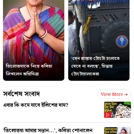
‘মেন রাস্তায় টোটো চালাতে
তিলোত্তমাকে নিয়ে কবিতা
দেবে না বলছে’, চিন্তায়
লিখলেন অগ্নিমিত্রা
টোটোচালকেরা
সর্বশেষ সংবাদ
View More
এবার কি কমে যাবে ইলিশের দাম?
'তিলোত্তমা আমার সন্তান...', কবিতা শোনালেন