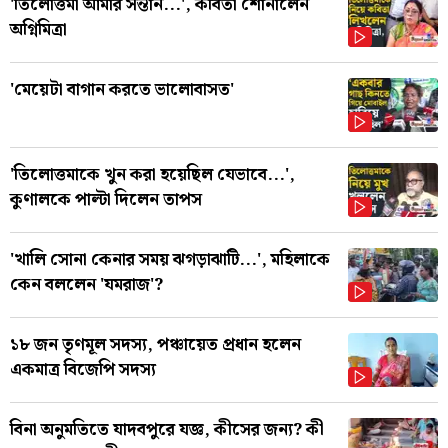
'তিলোত্তমা আমার সন্তান...', কবিতা শোনালেন
অগ্নিমিত্রা
'মেয়েটা বাগান করতে ভালোবাসত'
'তিলোত্তমাকে খুন করা হয়েছিল যেভাবে...',
কুণালকে পাল্টা দিলেন তাপস
'খালি সোনা কেনার সময় ঝগড়াঝাটি...', মহিলাকে
কেন বললেন 'যমরাজ'?
১৮ জন তৃণমূল সদস্য, পঞ্চায়েত প্রধান হলেন
একমাত্র বিজেপি সদস্য
বিনা অনুমতিতে যাদবপুরে যজ্ঞ, কীসের জন্য? কী