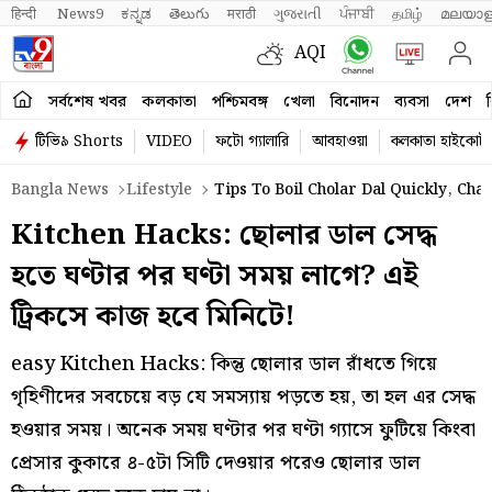
हिन्दी 
News9
ಕನ್ನಡ
తెలుగు
मराठी
ગુજરાતી
ਪੰਜਾਬੀ
தமிழ்
മലയാള
AQI
সর্বশেষ খবর
কলকাতা
পশ্চিমবঙ্গ
খেলা
বিনোদন
ব্যবসা
দেশ
ব
টিভি৯ Shorts
VIDEO
ফটো গ্যালারি
আবহাওয়া
কলকাতা হাইকোর্ট
Bangla News
Lifestyle
Tips To Boil Cholar Dal Quickly, Cha
Kitchen Hacks: ছোলার ডাল সেদ্ধ
হতে ঘণ্টার পর ঘণ্টা সময় লাগে? এই
ট্রিকসে কাজ হবে মিনিটে!
easy Kitchen Hacks: কিন্তু ছোলার ডাল রাঁধতে গিয়ে
গৃহিণীদের সবচেয়ে বড় যে সমস্যায় পড়তে হয়, তা হল এর সেদ্ধ
হওয়ার সময়। অনেক সময় ঘণ্টার পর ঘণ্টা গ্যাসে ফুটিয়ে কিংবা
প্রেসার কুকারে ৪-৫টা সিটি দেওয়ার পরেও ছোলার ডাল