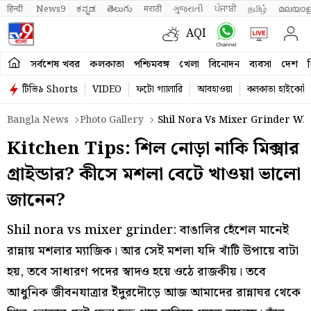
हिन्दी 
News9
ಕನ್ನಡ
తెలుగు
मराठी
ગુજરાતી
ਪੰਜਾਬੀ
தமிழ்
മലയാള
AQI
সর্বশেষ খবর
কলকাতা
পশ্চিমবঙ্গ
খেলা
বিনোদন
ব্যবসা
দেশ
ব
টিভি৯ Shorts
VIDEO
ফটো গ্যালারি
আবহাওয়া
কলকাতা হাইকোর্ট
Bangla News
Photo Gallery
Shil Nora Vs Mixer Grinder Whi
Kitchen Tips: শিল নোড়া নাকি মিক্সার
গ্রাইন্ডার? কীসে মশলা বেটে খাওয়া ভালো
জানেন?
Shil nora vs mixer grinder: বাঙালির হেঁশেল মানেই
রান্নায় মশলার ম্যাজিক। আর সেই মশলা যদি খাঁটি উপায়ে বাটা
হয়, তবে সাধারণ পদের স্বাদও হয়ে ওঠে রাজকীয়। তবে
আধুনিক জীবনযাত্রার ইঁদুরদৌড়ে আজ আমাদের রান্নাঘর থেকে