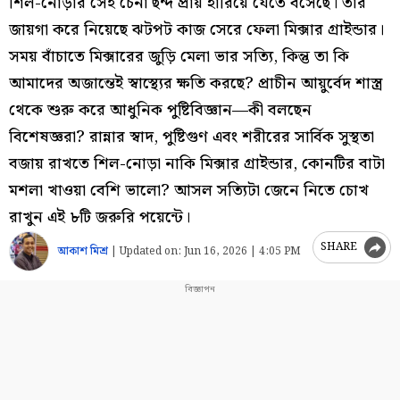
শিল-নোড়ার সেই চেনা ছন্দ প্রায় হারিয়ে যেতে বসেছে। তাঁর
জায়গা করে নিয়েছে ঝটপট কাজ সেরে ফেলা মিক্সার গ্রাইন্ডার।
সময় বাঁচাতে মিক্সারের জুড়ি মেলা ভার সত্যি, কিন্তু তা কি
আমাদের অজান্তেই স্বাস্থ্যের ক্ষতি করছে? প্রাচীন আয়ুর্বেদ শাস্ত্র
থেকে শুরু করে আধুনিক পুষ্টিবিজ্ঞান—কী বলছেন
বিশেষজ্ঞরা? রান্নার স্বাদ, পুষ্টিগুণ এবং শরীরের সার্বিক সুস্থতা
বজায় রাখতে শিল-নোড়া নাকি মিক্সার গ্রাইন্ডার, কোনটির বাটা
মশলা খাওয়া বেশি ভালো? আসল সত্যিটা জেনে নিতে চোখ
রাখুন এই ৮টি জরুরি পয়েন্টে।
SHARE
আকাশ মিশ্র
|
Updated on:
Jun 16, 2026 | 4:05 PM