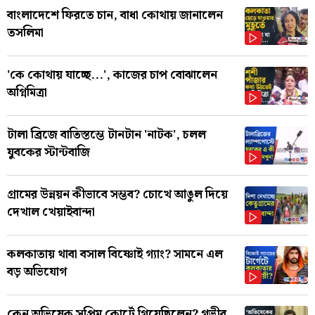
বাংলাদেশে ফিরতে চান, বাধা কোথায় জানালেন
তসলিমা
'কে কোথায় যাচ্ছে...', কাজের চাপ বোঝালেন
অগ্নিমিত্রা
টালা ব্রিজে বাতিস্তম্ভে টানটান 'নাটক', চলল
যুবকের স্টান্টবাজি
গ্রামের উন্নয়ন কীভাবে সম্ভব? চোখে আঙুল দিয়ে
দেখাল খেয়াইবান্দা
কলকাতায় থাবা বসাল বিষ্ণোই গ্যাং? সামনে এল
বড় অভিযোগ
কেন অভিষেক সুপ্রিম কোর্টে গিয়েছিলেন? গভীর