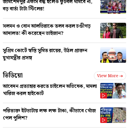
জামশেদপুর এফসি বন্ধ হলেও ফুটবল থামবে না,
বড় বার্তা টাটা স্টিলের!
সলমন ও বোন আলভিরাকে তলব করল চণ্ডীগড়
আদালত! কী করেছেন ভাইজান?
সুপ্রিম কোর্টে স্বস্তি সুমিত রায়ের, উঠল প্রাক্তন
মুখ্যমন্ত্রীর প্রসঙ্গ
ভিডিয়ো
View More
আবেদন প্রত্যাহার করতে চাইলেন অভিষেক, মামলা
খারিজ করল হাইকোর্ট
পরিত্যক্ত ইটভাটায় লক্ষ লক্ষ টাকা, কীভাবে খোঁজ
পেল পুলিশ?