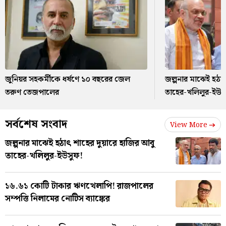
জুনিয়র সহকর্মীকে ধর্ষণে ১০ বছরের জেল
জল্পনার মাঝেই হঠাৎ
তরুণ তেজপালের
তাহের-খলিলুর-ইউস
সর্বশেষ সংবাদ
View More
জল্পনার মাঝেই হঠাৎ শাহের দুয়ারে হাজির আবু
তাহের-খলিলুর-ইউসুফ!
১৬.৬১ কোটি টাকার ঋণখেলাপি! রাজপালের
সম্পত্তি নিলামের নোটিস ব্যাঙ্কের