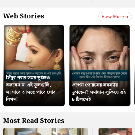
Web Stories
View More
সিঁদুর পরার সময় ভুলেও
করবেন না এই ভুলগুলি,
ওপেন পোরসের সমস্যায়
সংসারে আসতে পারে ঘোর
ভুগছেন? সমাধান লুকিয়ে এই
বিপদ!
৮ টিপসেই
Most Read Stories