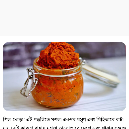
শিল-নোড়া: এই পদ্ধতিতে মশলা একদম মসৃণ এবং মিহিভাবে বাটা
যায়। এই কারণে রান্নায় মশলা ভালোভাবে মেশে এবং খাবার সহজে