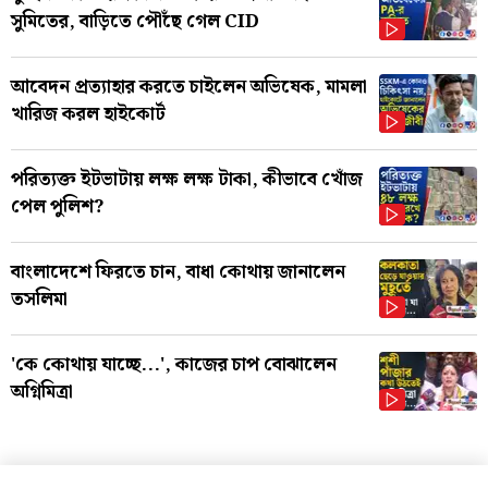
সুমিতের, বাড়িতে পৌঁছে গেল CID
আবেদন প্রত্যাহার করতে চাইলেন অভিষেক, মামলা
খারিজ করল হাইকোর্ট
পরিত্যক্ত ইটভাটায় লক্ষ লক্ষ টাকা, কীভাবে খোঁজ
পেল পুলিশ?
বাংলাদেশে ফিরতে চান, বাধা কোথায় জানালেন
তসলিমা
'কে কোথায় যাচ্ছে...', কাজের চাপ বোঝালেন
অগ্নিমিত্রা