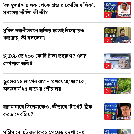
'অ্যাম্বুল্যান্স চালক থেকে হাজার কোটির মালিক',
সনতের 'কীর্তি' কী কী?
সুমিত ভবানীভবনে হাজির হতেই বিস্ফোরক
ঋতব্রত, কী বললেন?
SJDA-তে ২০০ কোটি টাকা তছরুপ? এবার
স্পেশাল অডিট
স্কুলের ১৪ লাখের বাগান 'খেয়েছে' ছাগলে,
অব্যবহার্য ২৫ লাখের শৌচালয়
হার মানাবে সিনেমাকেও, কীভাবে 'টার্গেট' ঠিক
করত দেবপ্রিয়?
সুপ্রিম কোর্টে রক্ষাকবচ পেয়েও দেখা নেই