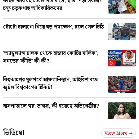
ফাইভ স্টার হোটেলে পচা মাংস, ছাতা পড়া সবজি!
চক্ষু চড়কগাছ আধিকারিকদের
টোটো চালানো নিয়ে বড় পদক্ষেপ, চলে গেল চিঠি
'অ্যাম্বুল্যান্স চালক থেকে হাজার কোটির মালিক',
সনতের 'কীর্তি' কী কী?
বিশ্বকাপের মূলপর্বে আফগানিস্তান, আইরিশ বধে
জুটল বিশ্বকাপের টিকিট!
হাসপাতালে স্বরা ভাস্কর, কী হয়েছে অভিনেত্রীর?
ভিডিয়ো
View More