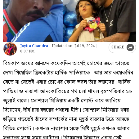
Jayita Chandra
|
Updated on:
Jul 19, 2024 |
SHARE
6:07 PM
বিশ্বকাপ জয়ের আনন্দে কয়েকদিন আগেই চোখের জলে ভাসতে
দেখা গিয়েছিল ক্রিকেটার হার্দিক পান্ডিয়াকে। আর তার কয়েকদিন
যেতে না যেতেই এবার চোখের কোল ভরল তাঁর ভক্তদের। হার্দিক
পান্ডিয়া ও নাতাশা স্তানকোভিচের পথ চলা থামল বৃহস্পতিবার ১৮
জুলাই রাতে। সোশ্যাল মিডিয়ায় একটি পোস্ট করে জানিয়ে
দিয়েছেন, দীর্ঘ চার বছরের পথচলা ইতি। সোশ্যাল মিডিয়ায় খবর
ছড়িয়ে পড়তেই তাঁদের সম্পর্কের নানা মুহূর্ত বারবার উঠে আসছে
বিভিন্ন পোস্টে। কখনও নাতাশার সঙ্গে মিষ্টি মুহূর্ত কখনও আবার
সন্তানের সঙ্গে সময় কাটানো। বিচ্ছেদের সিদ্ধান্তে এবার সেই