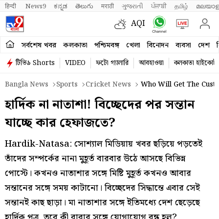
हिन्दी 
News9
ಕನ್ನಡ
తెలుగు
मराठी
ગુજરાતી
ਪੰਜਾਬੀ
தமிழ்
മലയാള
AQI
সর্বশেষ খবর
কলকাতা
পশ্চিমবঙ্গ
খেলা
বিনোদন
ব্যবসা
দেশ
ব
টিভি৯ Shorts
VIDEO
ফটো গ্যালারি
আবহাওয়া
কলকাতা হাইকোর্ট
Bangla News
Sports
Cricket News
Who Will Get The Custo
হার্দিক না নাতাশা! বিচ্ছেদের পর সন্তান
যাচ্ছে কার হেফাজতে?
Hardik-Natasa: সোশ্যাল মিডিয়ায় খবর ছড়িয়ে পড়তেই
তাঁদের সম্পর্কের নানা মুহূর্ত বারবার উঠে আসছে বিভিন্ন
পোস্টে। কখনও নাতাশার সঙ্গে মিষ্টি মুহূর্ত কখনও আবার
সন্তানের সঙ্গে সময় কাটানো। বিচ্ছেদের সিদ্ধান্তে এবার সেই
সন্তানই কাছ ছাড়া। মা নাতাশার সঙ্গে ইতিমধ্যে দেশ ছেড়েছে
হার্দিক পুত্র, তবে কী বাবার সঙ্গে যোগাযোগ বন্ধ হল?