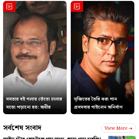
মমতার বই গলায় তেঁতো ঢালার
সৃজিতের তৈরি করা গান
মতো পড়ানো হত: অধীর
প্রথমবার গাইলেন অনির্বাণ
সর্বশেষ সংবাদ
View More