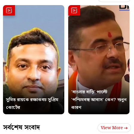
'বাংলার বাড়ি' পাল্টে
সুমিত রায়কে রক্ষাকবচ সুপ্রিম
'পশ্চিমবঙ্গ আবাস' কেন? শুনুন
কোর্টের
কারণ
সর্বশেষ সংবাদ
View More