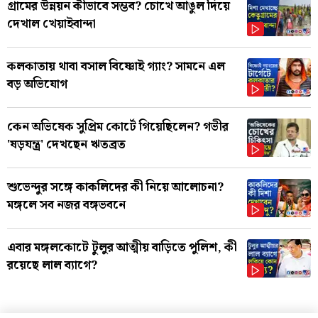
গ্রামের উন্নয়ন কীভাবে সম্ভব? চোখে আঙুল দিয়ে
দেখাল খেয়াইবান্দা
কলকাতায় থাবা বসাল বিষ্ণোই গ্যাং? সামনে এল
বড় অভিযোগ
কেন অভিষেক সুপ্রিম কোর্টে গিয়েছিলেন? গভীর
'ষড়যন্ত্র' দেখছেন ঋতব্রত
শুভেন্দুর সঙ্গে কাকলিদের কী নিয়ে আলোচনা?
মঙ্গলে সব নজর বঙ্গভবনে
এবার মঙ্গলকোটে টুলুর আত্মীয় বাড়িতে পুলিশ, কী
রয়েছে লাল ব্যাগে?