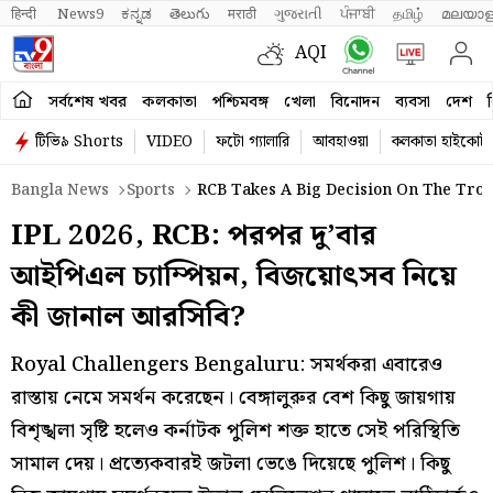
हिन्दी 
News9
ಕನ್ನಡ
తెలుగు
मराठी
ગુજરાતી
ਪੰਜਾਬੀ
தமிழ்
മലയാള
AQI
সর্বশেষ খবর
কলকাতা
পশ্চিমবঙ্গ
খেলা
বিনোদন
ব্যবসা
দেশ
ব
টিভি৯ Shorts
VIDEO
ফটো গ্যালারি
আবহাওয়া
কলকাতা হাইকোর্ট
Bangla News
Sports
RCB Takes A Big Decision On The Trop
IPL 2026, RCB: পরপর দু’বার
আইপিএল চ্যাম্পিয়ন, বিজয়োৎসব নিয়ে
কী জানাল আরসিবি?
Royal Challengers Bengaluru: সমর্থকরা এবারেও
রাস্তায় নেমে সমর্থন করেছেন। বেঙ্গালুরুর বেশ কিছু জায়গায়
বিশৃঙ্খলা সৃষ্টি হলেও কর্নাটক পুলিশ শক্ত হাতে সেই পরিস্থিতি
সামাল দেয়। প্রত্যেকবারই জটলা ভেঙে দিয়েছে পুলিশ। কিছু