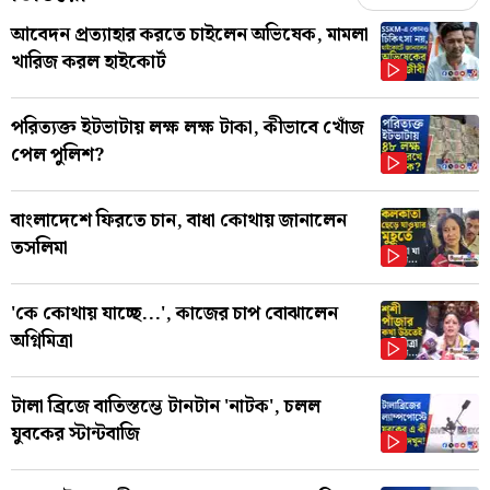
আবেদন প্রত্যাহার করতে চাইলেন অভিষেক, মামলা
খারিজ করল হাইকোর্ট
পরিত্যক্ত ইটভাটায় লক্ষ লক্ষ টাকা, কীভাবে খোঁজ
পেল পুলিশ?
বাংলাদেশে ফিরতে চান, বাধা কোথায় জানালেন
তসলিমা
'কে কোথায় যাচ্ছে...', কাজের চাপ বোঝালেন
অগ্নিমিত্রা
টালা ব্রিজে বাতিস্তম্ভে টানটান 'নাটক', চলল
যুবকের স্টান্টবাজি