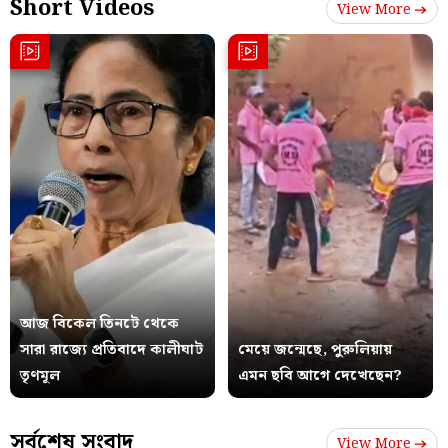
Short Videos
View More
আজ বিকেল তিনটে থেকে
সারা রাজ্যে প্রতিবাদে কালীঘাট
মেয়ে জন্মেছে, পুরুলিয়ায়
তৃণমূল
এমন ছবি আগে দেখেছেন?
সর্বশেষ সংবাদ
View More