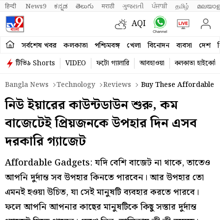
हिन्दी 
News9
ಕನ್ನಡ
తెలుగు
मराठी
ગુજરાતી
ਪੰਜਾਬੀ
தமிழ்
മലയാള
AQI
সর্বশেষ খবর
কলকাতা
পশ্চিমবঙ্গ
খেলা
বিনোদন
ব্যবসা
দেশ
ব
টিভি৯ Shorts
VIDEO
ফটো গ্যালারি
আবহাওয়া
কলকাতা হাইকোর্ট
Bangla News
Technology
Reviews
Buy These Affordable G
নিউ ইয়ারের কাউন্টডাউন শুরু, কম
বাজেটেই প্রিয়জনকে উপহার দিন এসব
দরকারি গ্যাজেট
Affordable Gadgets: যদি বেশি বাজেট না থাকে, তাতেও
আপনি দুর্দান্ত সব উপহার কিনতে পারবেন। আর উপহার তো
এমনই হওয়া উচিত, যা সেই মানুষটি ব্যবহার করতে পারবে।
ফলে আপনি আপনার কাছের মানুষটিকে কিছু সস্তার দুর্দান্ত