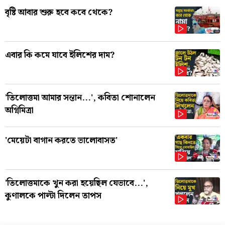
বৃষ্টি আবার শুরু হবে কবে থেকে?
এবার কি কমে যাবে ইলিশের দাম?
'তিলোত্তমা আমার সন্তান...', কবিতা শোনালেন
অগ্নিমিত্রা
'মেয়েটা বাগান করতে ভালোবাসত'
'তিলোত্তমাকে খুন করা হয়েছিল যেভাবে...',
কুণালকে পাল্টা দিলেন তাপস