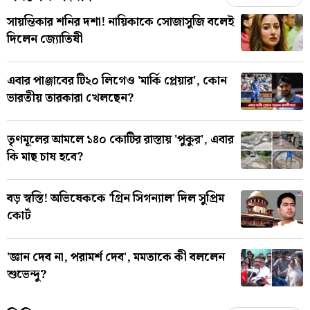
সায়ন্তিকার শনির দশা! নায়িকাকে সোজাসুজি বলেই
দিলেন জ্যোতিষী
এবার পাঞ্জাবের টি২০ লিগেও 'মার্কি প্লেয়ার', কোন
ভারতীয় তারকারা খেলছেন?
তৃণমূলের আমলে ১৪০ কোটির রাস্তায় 'পুকুর', এবার
কি মাছ চাষ হবে?
বড় স্বস্তি! অভিষেককে 'গ্রিন সিগন্যাল' দিল সুপ্রিম
কোর্ট
'জ্ঞান দেব না, পরামর্শ দেব', মমতাকে কী বললেন
শুভেন্দু?