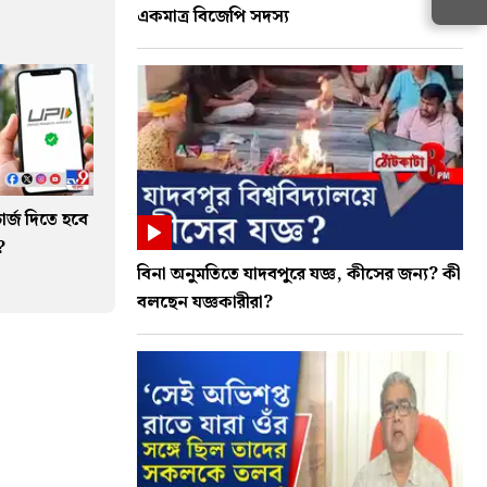
একমাত্র বিজেপি সদস্য
ার্জ দিতে হবে
?
বিনা অনুমতিতে যাদবপুরে যজ্ঞ, কীসের জন্য? কী
বলছেন যজ্ঞকারীরা?