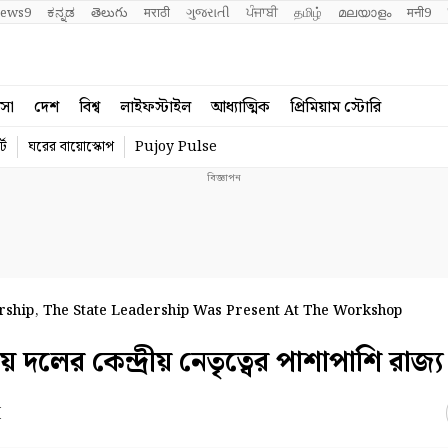
ews9
ಕನ್ನಡ
తెలుగు
मराठी
ગુજરાતી
ਪੰਜਾਬੀ
தமிழ்
മലയാളം
मनी9
বসা
দেশ
বিশ্ব
লাইফস্টাইল
আধ্যাত্মিক
প্রিমিয়াম স্টোরি
্ট
ঘরের বায়োস্কোপ
Pujoy Pulse
rship, The State Leadership Was Present At The Workshop
লের কেন্দ্রীয় নেতৃত্বের পাশাপাশি রাজ্য 
M