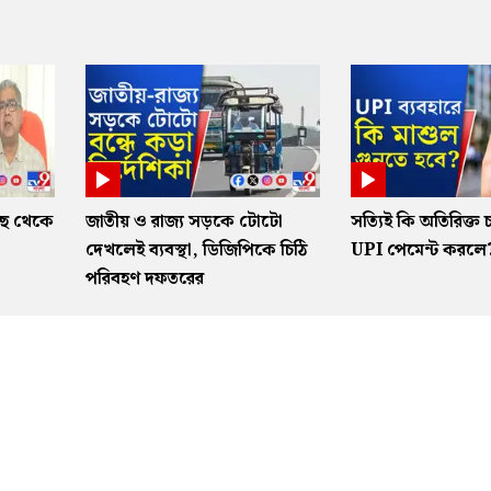
াছ থেকে
জাতীয় ও রাজ্য সড়কে টোটো
সত্যিই কি অতিরিক্ত চ
দেখলেই ব্যবস্থা, ডিজিপিকে চিঠি
UPI পেমেন্ট করলে
পরিবহণ দফতরের