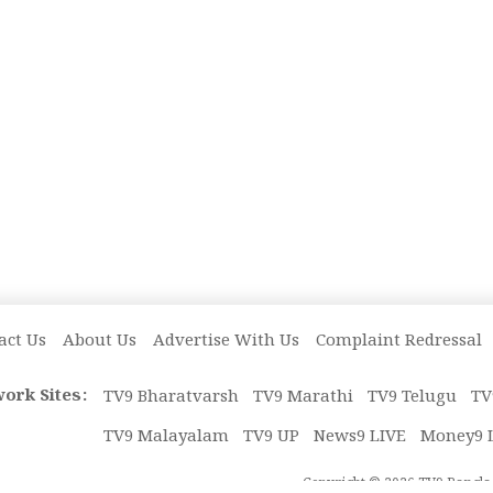
act Us
About Us
Advertise With Us
Complaint Redressal
ork Sites:
TV9 Bharatvarsh
TV9 Marathi
TV9 Telugu
TV
TV9 Malayalam
TV9 UP
News9 LIVE
Money9 
Copyright © 2026 TV9 Bangla. 