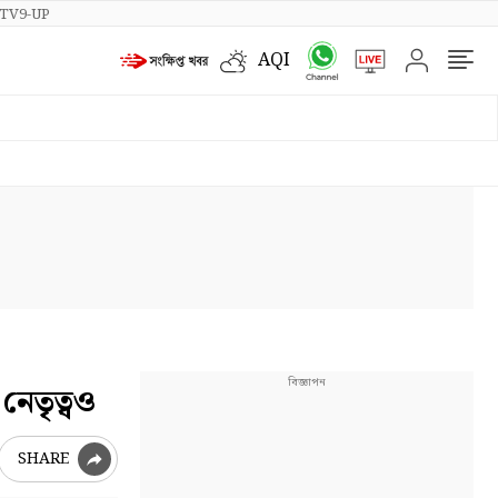
TV9-UP
AQI
নেতৃত্বও
SHARE