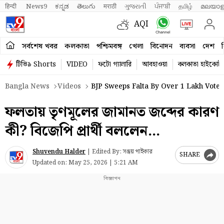
हिन्दी 
News9
ಕನ್ನಡ
తెలుగు
मराठी
ગુજરાતી
ਪੰਜਾਬੀ
தமிழ்
മലയാള
AQI
সর্বশেষ খবর
কলকাতা
পশ্চিমবঙ্গ
খেলা
বিনোদন
ব্যবসা
দেশ
ব
টিভি৯ Shorts
VIDEO
ফটো গ্যালারি
আবহাওয়া
কলকাতা হাইকোর্ট
Bangla News
Videos
BJP Sweeps Falta By Over 1 Lakh Votes
ফলতায় তৃণমূলের জামানত জব্দের কারণ
কী? বিজেপি প্রার্থী বললেন…
Shuvendu Halder
|
Edited By: সঞ্জয় পাইকার
SHARE
Updated on:
May 25, 2026 | 5:21 AM