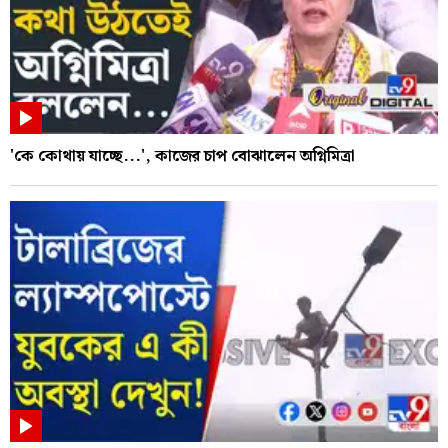
'কে কোথায় যাচ্ছে...', কাজের চাপ বোঝালেন অগ্নিমিত্রা