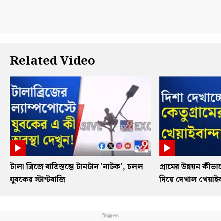
Related Video
টালা ব্রিজে বাতিস্তম্ভে টানটান 'নাটক', চলল
গ্রামের উন্নয়ন কী
যুবকের স্টান্টবাজি
দিয়ে দেখাল খেয়াইবা