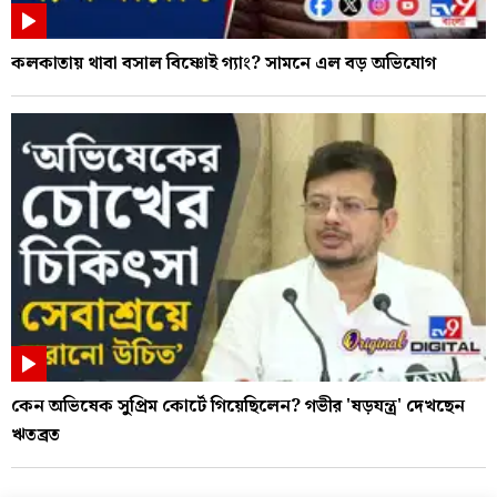
কলকাতায় থাবা বসাল বিষ্ণোই গ্যাং? সামনে এল বড় অভিযোগ
কেন অভিষেক সুপ্রিম কোর্টে গিয়েছিলেন? গভীর 'ষড়যন্ত্র' দেখছেন
ঋতব্রত