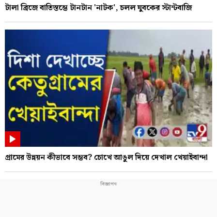
টালা ব্রিজে বাতিস্তম্ভে টানটান 'নাটক', চলল যুবকের স্টান্টবাজি
গ্রামের উন্নয়ন কীভাবে সম্ভব? চোখে আঙুল দিয়ে দেখাল খেয়াইবান্দা