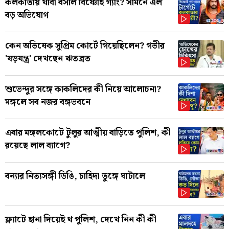
কলকাতায় থাবা বসাল বিষ্ণোই গ্যাং? সামনে এল
বড় অভিযোগ
কেন অভিষেক সুপ্রিম কোর্টে গিয়েছিলেন? গভীর
'ষড়যন্ত্র' দেখছেন ঋতব্রত
শুভেন্দুর সঙ্গে কাকলিদের কী নিয়ে আলোচনা?
মঙ্গলে সব নজর বঙ্গভবনে
এবার মঙ্গলকোটে টুলুর আত্মীয় বাড়িতে পুলিশ, কী
রয়েছে লাল ব্যাগে?
বন্যার নিত্যসঙ্গী ডিঙি, চাহিদা তুঙ্গে ঘাটালে
ফ্ল্যাটে হানা দিয়েই থ পুলিশ, দেখে নিন কী কী