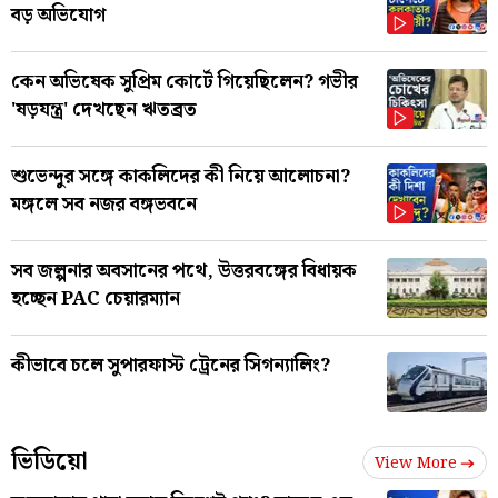
বড় অভিযোগ
কেন অভিষেক সুপ্রিম কোর্টে গিয়েছিলেন? গভীর
'ষড়যন্ত্র' দেখছেন ঋতব্রত
শুভেন্দুর সঙ্গে কাকলিদের কী নিয়ে আলোচনা?
মঙ্গলে সব নজর বঙ্গভবনে
সব জল্পনার অবসানের পথে, উত্তরবঙ্গের বিধায়ক
হচ্ছেন PAC চেয়ারম্যান
কীভাবে চলে সুপারফাস্ট ট্রেনের সিগন্যালিং?
ভিডিয়ো
View More