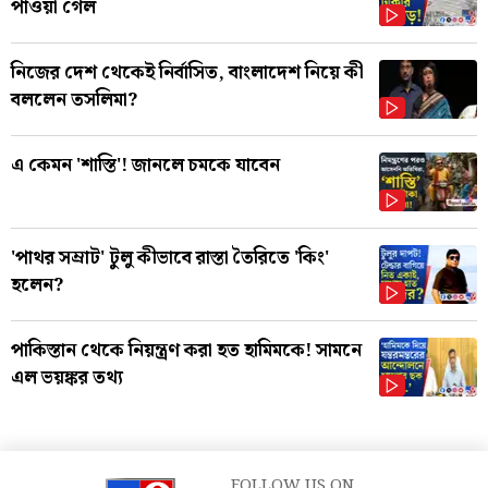
পাওয়া গেল
নিজের দেশ থেকেই নির্বাসিত, বাংলাদেশ নিয়ে কী
বললেন তসলিমা?
এ কেমন 'শাস্তি'! জানলে চমকে যাবেন
'পাথর সম্রাট' টুলু কীভাবে রাস্তা তৈরিতে 'কিং'
হলেন?
পাকিস্তান থেকে নিয়ন্ত্রণ করা হত হামিমকে! সামনে
এল ভয়ঙ্কর তথ্য
FOLLOW US ON