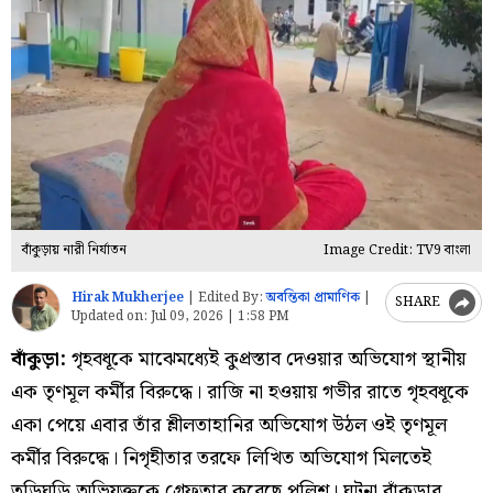
বাঁকুড়ায় নারী নির্যাতন
Image Credit: TV9 বাংলা
Hirak Mukherjee
|
Edited By:
অবন্তিকা প্রামাণিক
|
SHARE
Updated on:
Jul 09, 2026 | 1:58 PM
বাঁকুড়া:
গৃহবধূকে মাঝেমধ্যেই কুপ্রস্তাব দেওয়ার অভিযোগ স্থানীয়
এক তৃণমূল কর্মীর বিরুদ্ধে। রাজি না হওয়ায় গভীর রাতে গৃহবধূকে
একা পেয়ে এবার তাঁর শ্লীলতাহানির অভিযোগ উঠল ওই তৃণমূল
কর্মীর বিরুদ্ধে। নিগৃহীতার তরফে লিখিত অভিযোগ মিলতেই
তড়িঘড়ি অভিযুক্তকে গ্রেফতার করেছে পুলিশ। ঘটনা বাঁকুড়ার