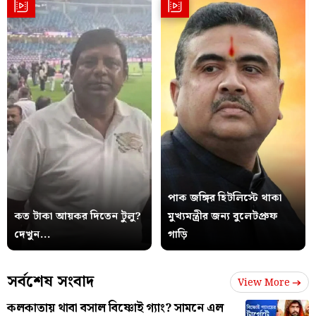
পাক জঙ্গির হিটলিস্টে থাকা
কত টাকা আয়কর দিতেন টুলু?
মুখ্যমন্ত্রীর জন্য বুলেটপ্রুফ
দেখুন...
গাড়ি
সর্বশেষ সংবাদ
View More
কলকাতায় থাবা বসাল বিষ্ণোই গ্যাং? সামনে এল