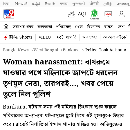
हिन्दी 
News9
ಕನ್ನಡ
తెలుగు
मराठी
ગુજરાતી
ਪੰਜਾਬੀ
தமிழ்
മലയാള
AQI
সর্বশেষ খবর
কলকাতা
পশ্চিমবঙ্গ
খেলা
বিনোদন
ব্যবসা
দেশ
ব
টিভি৯ Shorts
VIDEO
ফটো গ্যালারি
আবহাওয়া
কলকাতা হাইকোর্ট
Bangla News
West Bengal
Bankura
Police Took Action Ag
Woman harassment: বাথরুমে
যাওয়ার পথে মহিলাকে জাপটে ধরলেন
তৃণমূল নেতা, তারপরই…, খবর পেয়ে
তুলে নিল পুলিশ
Bankura: ঘটনার সময় ওই মহিলার চিৎকার শুরু করলে
পরিবারের অন্যান্যরা ঘটনাস্থলে ছুটে গিয়ে ওই গৃহবধূকে উদ্ধার
করে। রাতেই নির্যাতিতা ইন্দাস থানায় হাজির হয়। অভিযুক্তের