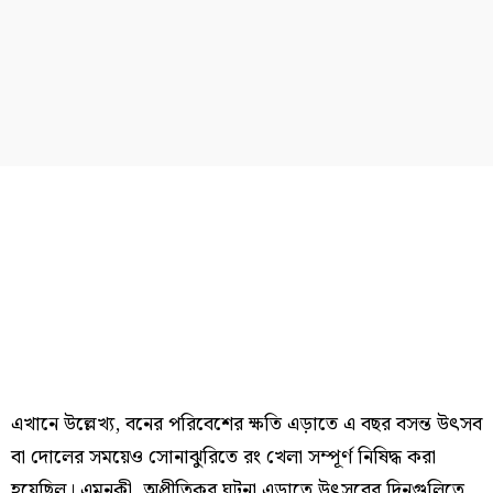
এখানে উল্লেখ্য, বনের পরিবেশের ক্ষতি এড়াতে এ বছর বসন্ত উৎসব
বা দোলের সময়েও সোনাঝুরিতে রং খেলা সম্পূর্ণ নিষিদ্ধ করা
হয়েছিল। এমনকী, অপ্রীতিকর ঘটনা এড়াতে উৎসবের দিনগুলিতে