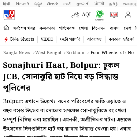
हिन्दी 
News9
ಕನ್ನಡ
తెలుగు
मराठी
ગુજરાતી
ਪੰਜਾਬੀ
தமிழ்
മലയാള
AQI
সর্বশেষ খবর
কলকাতা
পশ্চিমবঙ্গ
খেলা
বিনোদন
ব্যবসা
দেশ
ব
টিভি৯ Shorts
VIDEO
ফটো গ্যালারি
আবহাওয়া
কলকাতা হাইকোর্ট
Bangla News
West Bengal
Birbhum
Four Wheelers Is Not 
Sonajhuri Haat, Bolpur: ঢুকল
JCB, সোনাঝুরি হাট নিয়ে বড় সিদ্ধান্ত
পুলিশের
Bolpur: এখানে উল্লেখ্য, বনের পরিবেশের ক্ষতি এড়াতে এ
বছর বসন্ত উৎসব বা দোলের সময়েও সোনাঝুরিতে রং খেলা
সম্পূর্ণ নিষিদ্ধ করা হয়েছিল। এমনকী, অপ্রীতিকর ঘটনা এড়াতে
উৎসবের দিনগুলিতে হাট বন্ধ রাখার সিদ্ধান্ত নেওয়া হয়। এবার