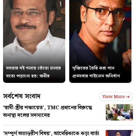
মমতার বই গলায় তেঁতো ঢালার
সৃজিতের তৈরি করা গান
মতো পড়ানো হত: অধীর
প্রথমবার গাইলেন অনির্বাণ
সর্বশেষ সংবাদ
View More
'স্বামী-স্ত্রীর পঞ্চায়েত', TMC প্রধানের বিরুদ্ধে
অনাস্থা দলের সদস্যদের
'সম্পূর্ণ অভ্যন্তরীণ বিষয়', আমেরিকাকে কড়া বার্তা