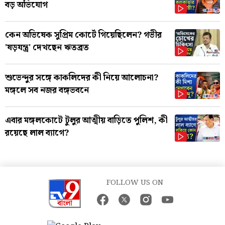
বড় অভিযোগ
কেন অভিষেক সুপ্রিম কোর্টে গিয়েছিলেন? গভীর
'ষড়যন্ত্র' দেখছেন ঋতব্রত
শুভেন্দুর সঙ্গে কাকলিদের কী নিয়ে আলোচনা?
মঙ্গলে সব নজর বঙ্গভবনে
এবার মঙ্গলকোটে টুলুর আত্মীয় বাড়িতে পুলিশ, কী
রয়েছে লাল ব্যাগে?
FOLLOW US ON