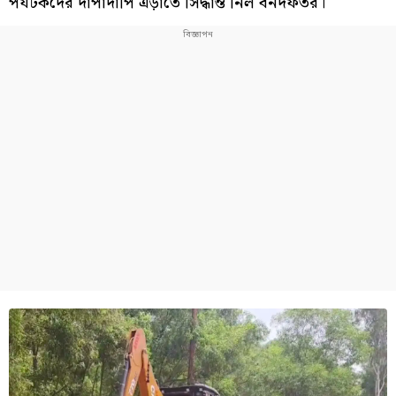
পর্যটকদের দাপাদাপি এড়াতে সিদ্ধান্ত নিল বনদফতর।