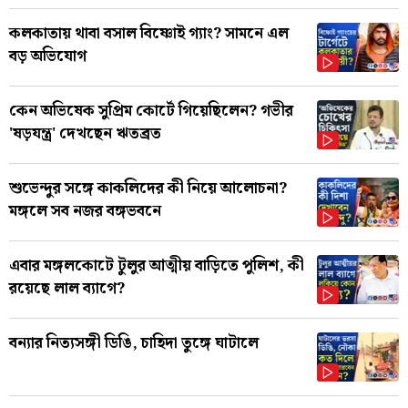
কলকাতায় থাবা বসাল বিষ্ণোই গ্যাং? সামনে এল
বড় অভিযোগ
কেন অভিষেক সুপ্রিম কোর্টে গিয়েছিলেন? গভীর
'ষড়যন্ত্র' দেখছেন ঋতব্রত
শুভেন্দুর সঙ্গে কাকলিদের কী নিয়ে আলোচনা?
মঙ্গলে সব নজর বঙ্গভবনে
এবার মঙ্গলকোটে টুলুর আত্মীয় বাড়িতে পুলিশ, কী
রয়েছে লাল ব্যাগে?
বন্যার নিত্যসঙ্গী ডিঙি, চাহিদা তুঙ্গে ঘাটালে