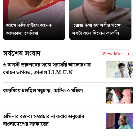
আগে কফি হাউসে অনেক
'রোজ কথা হয় শশীর সঙ্গে',
আসতাম: তসলিমা
সবটা বলে দিলেন কাকলি
সর্বশেষ সংবাদ
View More
৬ অগস্ট তরুণদের সঙ্গে সরাসরি আলোচনায়
মোহন ভাগবত, জানাল I.I.M.U.N
রমরমিয়ে চলছিল মধুচক্র, আটক ৫ মহিলা
হাসিনার বক্তব্য সম্প্রচার না করার অনুরোধ
বাংলাদেশের সরকারের