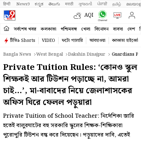
हिन्दी 
News9
ಕನ್ನಡ
తెలుగు
मराठी
ગુજરાતી
ਪੰਜਾਬੀ
தமிழ்
മലയാള
AQI
সর্বশেষ খবর
কলকাতা
পশ্চিমবঙ্গ
খেলা
বিনোদন
ব্যবসা
দেশ
ব
টিভি৯ Shorts
VIDEO
ফটো গ্যালারি
আবহাওয়া
কলকাতা হাইকোর্ট
Bangla News
West Bengal
Dakshin Dinajpur
Guardians Pro
Private Tuition Rules: ‘কোনও স্কুল
শিক্ষকই আর টিউশন পড়াচ্ছে না, আমরা
চাই…’, মা-বাবাদের নিয়ে জেলাশাসকের
অফিস ঘিরে ফেলল পড়ুয়ারা
Private Tuition of School Teacher: নির্দেশিকা জারি
হতেই বালুরঘাটের বহু সরকারি স্কুলের শিক্ষক-শিক্ষিকারা
পুরোপুরি টিউশন বন্ধ করে দিয়েছেন। পড়ুয়াদের দাবি, এতেই