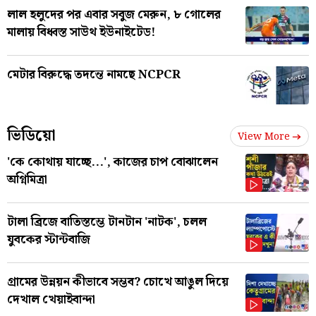
লাল হলুদের পর এবার সবুজ মেরুন, ৮ গোলের
মালায় বিধ্বস্ত সাউথ ইউনাইটেড!
মেটার বিরুদ্ধে তদন্তে নামছে NCPCR
ভিডিয়ো
View More
'কে কোথায় যাচ্ছে...', কাজের চাপ বোঝালেন
অগ্নিমিত্রা
টালা ব্রিজে বাতিস্তম্ভে টানটান 'নাটক', চলল
যুবকের স্টান্টবাজি
গ্রামের উন্নয়ন কীভাবে সম্ভব? চোখে আঙুল দিয়ে
দেখাল খেয়াইবান্দা