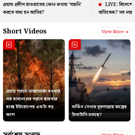
প্রয়াত প্রদীপ রাওয়াতের কোন কথায় 'গজনি'
LIVE: বিদেশে 
করতে বাধ্য হন আমির?
অভিষেক? সব নজর 
Short Videos
View More
প্রচন্ড গরমে ভাজাভাজা হওয়ার
পর দাবানলের গরমে ছারখার
হচ্ছে ইউরোপের একটা বড়
মার্কিন সেনায় দূরপাল্লার অস্ত্রের
অংশ
টানাটানি চলছে?
সর্বশেষ সংবাদ