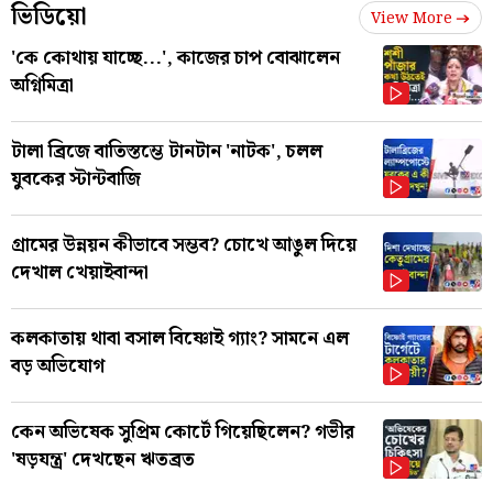
ভিডিয়ো
View More
'কে কোথায় যাচ্ছে...', কাজের চাপ বোঝালেন
অগ্নিমিত্রা
টালা ব্রিজে বাতিস্তম্ভে টানটান 'নাটক', চলল
যুবকের স্টান্টবাজি
গ্রামের উন্নয়ন কীভাবে সম্ভব? চোখে আঙুল দিয়ে
দেখাল খেয়াইবান্দা
কলকাতায় থাবা বসাল বিষ্ণোই গ্যাং? সামনে এল
বড় অভিযোগ
কেন অভিষেক সুপ্রিম কোর্টে গিয়েছিলেন? গভীর
'ষড়যন্ত্র' দেখছেন ঋতব্রত