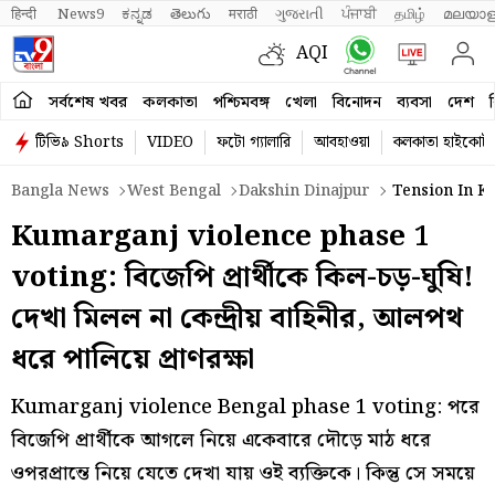
हिन्दी 
News9
ಕನ್ನಡ
తెలుగు
मराठी
ગુજરાતી
ਪੰਜਾਬੀ
தமிழ்
മലയാള
AQI
সর্বশেষ খবর
কলকাতা
পশ্চিমবঙ্গ
খেলা
বিনোদন
ব্যবসা
দেশ
ব
টিভি৯ Shorts
VIDEO
ফটো গ্যালারি
আবহাওয়া
কলকাতা হাইকোর্ট
Bangla News
West Bengal
Dakshin Dinajpur
Tension In Ku
Kumarganj violence phase 1
voting: বিজেপি প্রার্থীকে কিল-চড়-ঘুষি!
দেখা মিলল না কেন্দ্রীয় বাহিনীর, আলপথ
ধরে পালিয়ে প্রাণরক্ষা
Kumarganj violence Bengal phase 1 voting: পরে
বিজেপি প্রার্থীকে আগলে নিয়ে একেবারে দৌড়ে মাঠ ধরে
ওপরপ্রান্তে নিয়ে যেতে দেখা যায় ওই ব্যক্তিকে। কিন্তু সে সময়ে