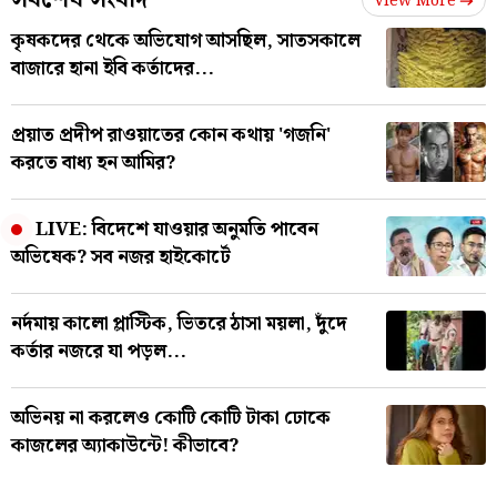
View More
কৃষকদের থেকে অভিযোগ আসছিল, সাতসকালে
বাজারে হানা ইবি কর্তাদের...
প্রয়াত প্রদীপ রাওয়াতের কোন কথায় 'গজনি'
করতে বাধ্য হন আমির?
LIVE: বিদেশে যাওয়ার অনুমতি পাবেন
অভিষেক? সব নজর হাইকোর্টে
নর্দমায় কালো প্লাস্টিক, ভিতরে ঠাসা ময়লা, দুঁদে
কর্তার নজরে যা পড়ল...
অভিনয় না করলেও কোটি কোটি টাকা ঢোকে
কাজলের অ্যাকাউন্টে! কীভাবে?