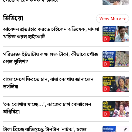
পেতে পারেন কনফার্ম টিকিট!
ভিডিয়ো
View More
আবেদন প্রত্যাহার করতে চাইলেন অভিষেক, মামলা
খারিজ করল হাইকোর্ট
পরিত্যক্ত ইটভাটায় লক্ষ লক্ষ টাকা, কীভাবে খোঁজ
পেল পুলিশ?
বাংলাদেশে ফিরতে চান, বাধা কোথায় জানালেন
তসলিমা
'কে কোথায় যাচ্ছে...', কাজের চাপ বোঝালেন
অগ্নিমিত্রা
টালা ব্রিজে বাতিস্তম্ভে টানটান 'নাটক', চলল