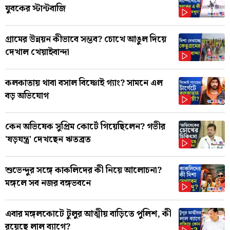
যুবকের স্টান্টবাজি
গ্রামের উন্নয়ন কীভাবে সম্ভব? চোখে আঙুল দিয়ে
দেখাল খেয়াইবান্দা
কলকাতায় থাবা বসাল বিষ্ণোই গ্যাং? সামনে এল
বড় অভিযোগ
কেন অভিষেক সুপ্রিম কোর্টে গিয়েছিলেন? গভীর
'ষড়যন্ত্র' দেখছেন ঋতব্রত
শুভেন্দুর সঙ্গে কাকলিদের কী নিয়ে আলোচনা?
মঙ্গলে সব নজর বঙ্গভবনে
এবার মঙ্গলকোটে টুলুর আত্মীয় বাড়িতে পুলিশ, কী
রয়েছে লাল ব্যাগে?