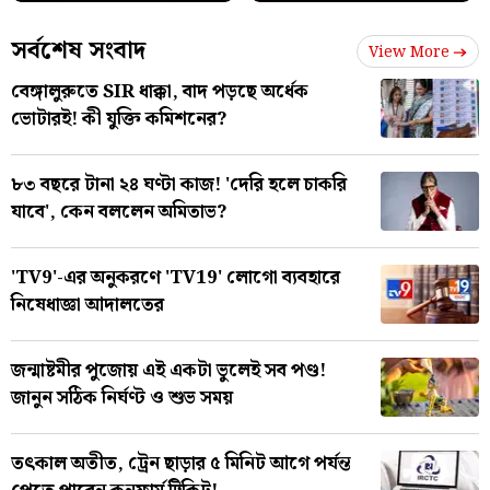
সর্বশেষ সংবাদ
View More
বেঙ্গালুরুতে SIR ধাক্কা, বাদ পড়ছে অর্ধেক
ভোটারই! কী যুক্তি কমিশনের?
৮৩ বছরে টানা ২৪ ঘণ্টা কাজ! 'দেরি হলে চাকরি
যাবে', কেন বললেন অমিতাভ?
'TV9'-এর অনুকরণে 'TV19' লোগো ব্যবহারে
নিষেধাজ্ঞা আদালতের
জন্মাষ্টমীর পুজোয় এই একটা ভুলেই সব পণ্ড!
জানুন সঠিক নির্ঘণ্ট ও শুভ সময়
তৎকাল অতীত, ট্রেন ছাড়ার ৫ মিনিট আগে পর্যন্ত