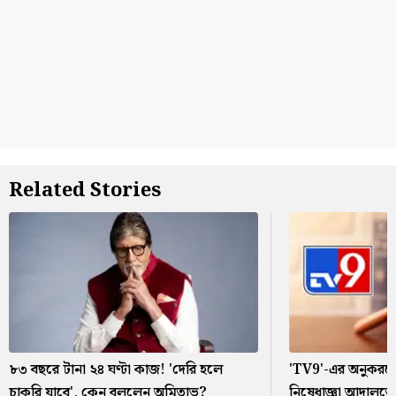
Related Stories
৮৩ বছরে টানা ২৪ ঘণ্টা কাজ! 'দেরি হলে
'TV9'-এর অনুকরণে
চাকরি যাবে', কেন বললেন অমিতাভ?
নিষেধাজ্ঞা আদালতে