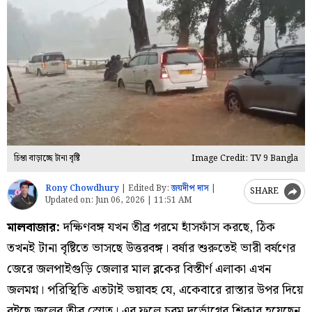
চিন্তা বাড়াচ্ছে টানা বৃষ্টি
Image Credit: TV 9 Bangla
Rony Chowdhury
|
Edited By:
জয়দীপ দাস
|
SHARE
Updated on:
Jun 06, 2026 | 11:51 AM
মালবাজার:
দক্ষিণবঙ্গ যখন তীব্র গরমে হাঁসফাঁস করছে, ঠিক
তখনই টানা বৃষ্টিতে ভাসছে উত্তরবঙ্গ। বর্ষার শুরুতেই ভারী বর্ষণের
জেরে জলপাইগুড়ি জেলার মাল ব্লকের বিস্তীর্ণ এলাকা এখন
জলমগ্ন। পরিস্থিতি এতটাই ভয়াবহ যে, একেবারে রাস্তার উপর দিয়ে
বইছে জলের তীব্র স্রোত। এর ফলে চরম দুর্ভোগের শিকার হয়েছেন