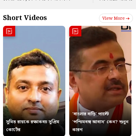
Short Videos
View More
'বাংলার বাড়ি' পাল্টে
সুমিত রায়কে রক্ষাকবচ সুপ্রিম
'পশ্চিমবঙ্গ আবাস' কেন? শুনুন
কোর্টের
কারণ