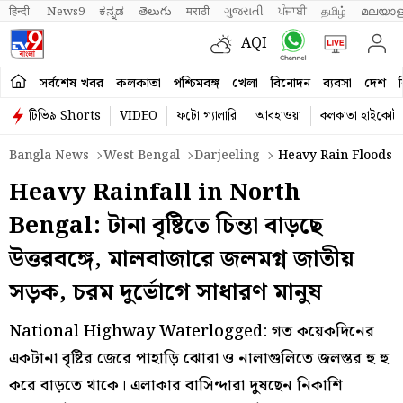
हिन्दी 
News9
ಕನ್ನಡ
తెలుగు
मराठी
ગુજરાતી
ਪੰਜਾਬੀ
தமிழ்
മലയാള
AQI
সর্বশেষ খবর
কলকাতা
পশ্চিমবঙ্গ
খেলা
বিনোদন
ব্যবসা
দেশ
ব
টিভি৯ Shorts
VIDEO
ফটো গ্যালারি
আবহাওয়া
কলকাতা হাইকোর্ট
Bangla News
West Bengal
Darjeeling
Heavy Rain Floods M
Heavy Rainfall in North
Bengal: টানা বৃষ্টিতে চিন্তা বাড়ছে
উত্তরবঙ্গে, মালবাজারে জলমগ্ন জাতীয়
সড়ক, চরম দুর্ভোগে সাধারণ মানুষ
National Highway Waterlogged: গত কয়েকদিনের
একটানা বৃষ্টির জেরে পাহাড়ি ঝোরা ও নালাগুলিতে জলস্তর হু হু
করে বাড়তে থাকে। এলাকার বাসিন্দারা দুষছেন নিকাশি