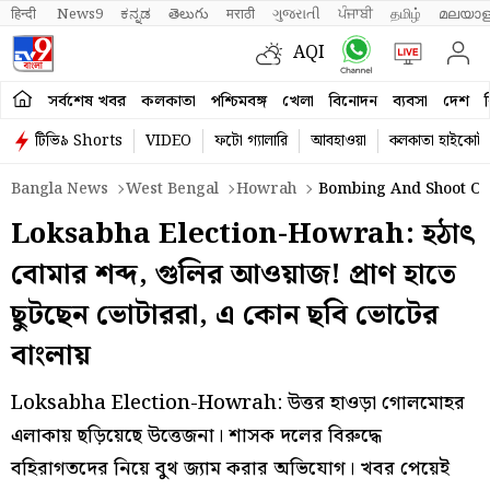
हिन्दी 
News9
ಕನ್ನಡ
తెలుగు
मराठी
ગુજરાતી
ਪੰਜਾਬੀ
தமிழ்
മലയാള
AQI
সর্বশেষ খবর
কলকাতা
পশ্চিমবঙ্গ
খেলা
বিনোদন
ব্যবসা
দেশ
ব
টিভি৯ Shorts
VIDEO
ফটো গ্যালারি
আবহাওয়া
কলকাতা হাইকোর্ট
Bangla News
West Bengal
Howrah
Bombing And Shoot Out
Loksabha Election-Howrah: হঠাৎ
বোমার শব্দ, গুলির আওয়াজ! প্রাণ হাতে
ছুটছেন ভোটাররা, এ কোন ছবি ভোটের
বাংলায়
Loksabha Election-Howrah: উত্তর হাওড়া গোলমোহর
এলাকায় ছড়িয়েছে উত্তেজনা। শাসক দলের বিরুদ্ধে
বহিরাগতদের নিয়ে বুথ জ্যাম করার অভিযোগ। খবর পেয়েই