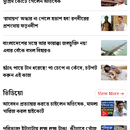
সুপ্রিম কোর্টে গেলেন অভিষেক
‘রামায়ণ’ অস্কার না পেলে হতাশ হব! রণবীরের
প্রশংসায় ফড়নবীশ
বাংলাদেশের সঙ্গে আর ফারাক্কা জলচুক্তি নয়!
এবার বেঁকে বসল বিহারও
হঠাৎ পায়ে টান ধরেছে! পা চেপে না কেঁদে, চটপট
করুন এই কাজ
ভিডিয়ো
View More
আবেদন প্রত্যাহার করতে চাইলেন অভিষেক, মামলা
খারিজ করল হাইকোর্ট
পরিত্যক্ত ইটভাটায় লক্ষ লক্ষ টাকা, কীভাবে খোঁজ