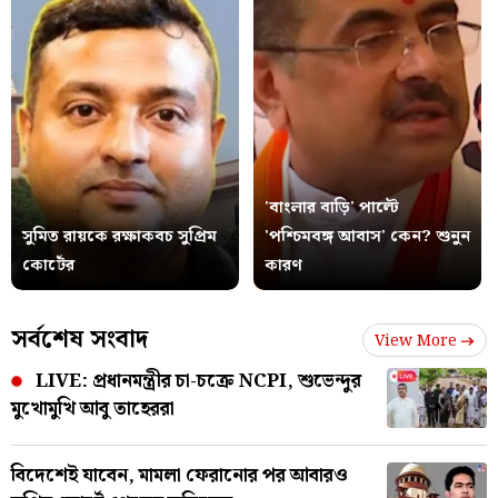
'বাংলার বাড়ি' পাল্টে
সুমিত রায়কে রক্ষাকবচ সুপ্রিম
'পশ্চিমবঙ্গ আবাস' কেন? শুনুন
কোর্টের
কারণ
সর্বশেষ সংবাদ
View More
LIVE: প্রধানমন্ত্রীর চা-চক্রে NCPI, শুভেন্দুর
মুখোমুখি আবু তাহেররা
বিদেশেই যাবেন, মামলা ফেরানোর পর আবারও