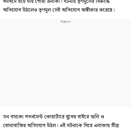
থমথমে হয়ে যায় গোয়া এলাকা। ঘটনায় তৃণমূলের বিরুদ্ধে
অভিযোগ উঠলেও তৃণমূল সেই অভিযোগ অস্বীকার করেছে।
ডন বসকো গভর্নমেন্ট কোয়ার্টারে বুথের বাইরে গুলি ও
বোমাবাজির অভিযোগ উঠল। এই ঘটনাকে ঘিরে এলাকায় তীব্র