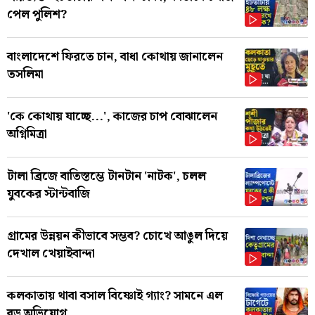
পেল পুলিশ?
বাংলাদেশে ফিরতে চান, বাধা কোথায় জানালেন
তসলিমা
'কে কোথায় যাচ্ছে...', কাজের চাপ বোঝালেন
অগ্নিমিত্রা
টালা ব্রিজে বাতিস্তম্ভে টানটান 'নাটক', চলল
যুবকের স্টান্টবাজি
গ্রামের উন্নয়ন কীভাবে সম্ভব? চোখে আঙুল দিয়ে
দেখাল খেয়াইবান্দা
কলকাতায় থাবা বসাল বিষ্ণোই গ্যাং? সামনে এল
বড় অভিযোগ