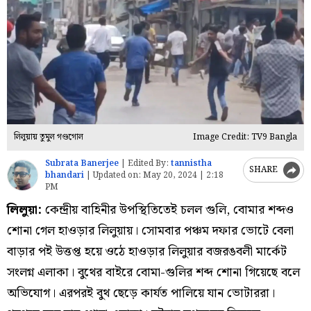
লিলুয়ায় তুমুল গণ্ডগোল
Image Credit: TV9 Bangla
Subrata Banerjee
|
Edited By:
tannistha
SHARE
bhandari
|
Updated on:
May 20, 2024 | 2:18
PM
লিলুয়া:
কেন্দ্রীয় বাহিনীর উপস্থিতিতেই চলল গুলি, বোমার শব্দও
শোনা গেল হাওড়ার লিলুয়ায়। সোমবার পঞ্চম দফার ভোটে বেলা
বাড়ার পই উত্তপ্ত হয়ে ওঠে হাওড়ার লিলুয়ার বজরঙবলী মার্কেট
সংলগ্ন এলাকা। বুথের বাইরে বোমা-গুলির শব্দ শোনা গিয়েছে বলে
অভিযোগ। এরপরই বুথ ছেড়ে কার্যত পালিয়ে যান ভোটাররা।