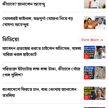
কীভাবে? জানালেন শুভেন্দু
সোমবারই ফাইনাল, অন্নপূর্ণা যোজনা নিয়ে বড়
ঘোষণা শুভেন্দুর
ভিডিয়ো
View More
আবেদন প্রত্যাহার করতে চাইলেন অভিষেক, মামলা
খারিজ করল হাইকোর্ট
পরিত্যক্ত ইটভাটায় লক্ষ লক্ষ টাকা, কীভাবে খোঁজ
পেল পুলিশ?
বাংলাদেশে ফিরতে চান, বাধা কোথায় জানালেন
তসলিমা