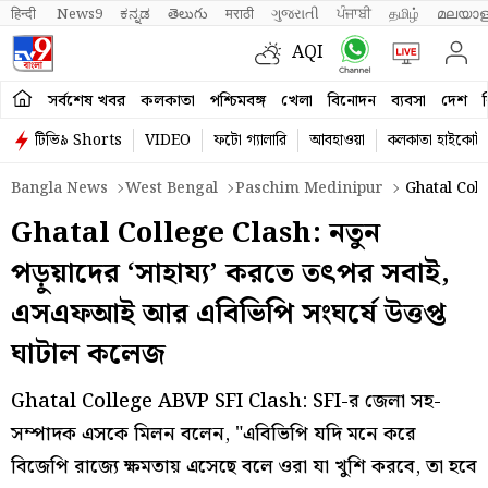
हिन्दी 
News9
ಕನ್ನಡ
తెలుగు
मराठी
ગુજરાતી
ਪੰਜਾਬੀ
தமிழ்
മലയാള
AQI
সর্বশেষ খবর
কলকাতা
পশ্চিমবঙ্গ
খেলা
বিনোদন
ব্যবসা
দেশ
ব
টিভি৯ Shorts
VIDEO
ফটো গ্যালারি
আবহাওয়া
কলকাতা হাইকোর্ট
Bangla News
West Bengal
Paschim Medinipur
Ghatal Coll
Ghatal College Clash: নতুন
পড়ুয়াদের ‘সাহায্য’ করতে তৎপর সবাই,
এসএফআই আর এবিভিপি সংঘর্ষে উত্তপ্ত
ঘাটাল কলেজ
Ghatal College ABVP SFI Clash: SFI-র জেলা সহ-
সম্পাদক এসকে মিলন বলেন, "এবিভিপি যদি মনে করে
বিজেপি রাজ্যে ক্ষমতায় এসেছে বলে ওরা যা খুশি করবে, তা হবে