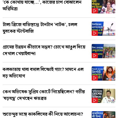
'কে কোথায় যাচ্ছে...', কাজের চাপ বোঝালেন
অগ্নিমিত্রা
টালা ব্রিজে বাতিস্তম্ভে টানটান 'নাটক', চলল
যুবকের স্টান্টবাজি
গ্রামের উন্নয়ন কীভাবে সম্ভব? চোখে আঙুল দিয়ে
দেখাল খেয়াইবান্দা
কলকাতায় থাবা বসাল বিষ্ণোই গ্যাং? সামনে এল
বড় অভিযোগ
কেন অভিষেক সুপ্রিম কোর্টে গিয়েছিলেন? গভীর
'ষড়যন্ত্র' দেখছেন ঋতব্রত
শুভেন্দুর সঙ্গে কাকলিদের কী নিয়ে আলোচনা?