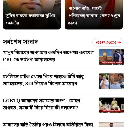
'বাংলার বাড়ি' পাল্টে
সুমিত রায়কে রক্ষাকবচ সুপ্রিম
'পশ্চিমবঙ্গ আবাস' কেন? শুনুন
কোর্টের
কারণ
সর্বশেষ সংবাদ
View More
'মানুষ বিচারের জন্য আর কতদিন অপেক্ষা করবে?'
CBI-কে ভর্ৎসনা আদালতের
মসজিদে মাইক খোলা নিয়ে শাহকে চিঠি আবু
তাহেরদের, SIR নিয়েও বিশেষ আবেদন
LGBTQ আমাদের সমাজের অংশ : মোহন
ভাগবত, সমকামী বিয়ে নিয়ে কী বললেন?
আবাসের বাড়ি তৈরির পরও মিলবে অতিরিক্ত টাকা,