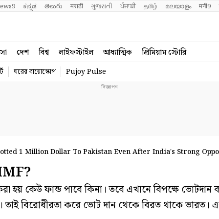
ews9
ಕನ್ನಡ
తెలుగు
मराठी
ગુજરાતી
ਪੰਜਾਬੀ
தமிழ்
മലയാളം
मनी9
বসা
দেশ
বিশ্ব
লাইফস্টাইল
আধ্যাত্মিক
প্রিমিয়াম স্টোরি
্ট
ঘরের বায়োস্কোপ
Pujoy Pulse
tted 1 Million Dollar To Pakistan Even After India's Strong Opp
 IMF?
 হয় কেউ ফান্ড পাবে কিনা। তবে এখানে বিপক্ষে ভোটদান ক
য়। তাই বিরোধীরতা করে ভোট দান থেকে বিরত থাকে ভারত। 