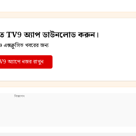
ড়তে TV9 অ্যাপ ডাউনলোড করুন।
এক্সক্লুসিভ খবরের জন্য
V9 অ্যাপে নজর রাখুন