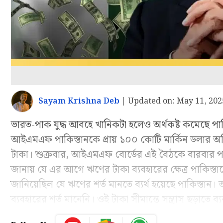
Sayam Krishna Deb
|
Updated on:
May 11, 202
ভারত-পাক যুদ্ধ আবহে খানিকটা হলেও অর্থকষ্ট কমেছে পাকিস
আইএমএফ পাকিস্তানকে প্রায় ১০০ কোটি মার্কিন ডলার অতিরি
টাকা। শুক্রবার, আইএমএফ বোর্ডের এই বৈঠকে বারবার পা
জানায় যে এর আগে ঋণের টাকা ব্যবহারের ক্ষেত্র পাকিস্তা
জানিয়েছিল যে ঋণের শর্ত মানতে ব্যর্থ হয়েছে পাকিস্তান
ব্যবহারের শর্ত মানেনি। ওই টাকা সীমান্তে সন্ত্রাস ছড়াতে 