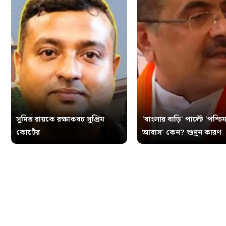
সুমিত রায়কে রক্ষাকবচ সুপ্রিম
'বাংলার বাড়ি' পাল্টে 'পশ্চিম
কোর্টের
আবাস' কেন? শুনুন কারণ