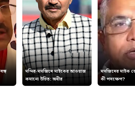
বঙ্গ
মন্দির-মসজিদে মাইকের আওয়াজ
মসজিদের মাইক জ
কমানো উচিত: অধীর
কী পদক্ষেপ?