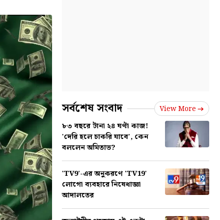
সর্বশেষ সংবাদ
View More
৮৩ বছরে টানা ২৪ ঘণ্টা কাজ!
'দেরি হলে চাকরি যাবে', কেন
বললেন অমিতাভ?
'TV9'-এর অনুকরণে 'TV19'
লোগো ব্যবহারে নিষেধাজ্ঞা
আদালতের