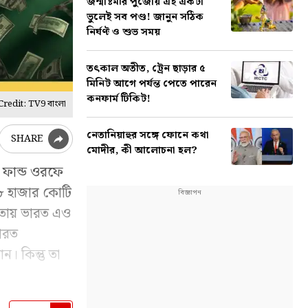
জন্মাষ্টমীর পুজোয় এই একটা
ভুলেই সব পণ্ড! জানুন সঠিক
নির্ঘণ্ট ও শুভ সময়
তৎকাল অতীত, ট্রেন ছাড়ার ৫
মিনিট আগে পর্যন্ত পেতে পারেন
কনফার্ম টিকিট!
redit: TV9 বাংলা
নেতানিয়াহুর সঙ্গে ফোনে কথা
SHARE
মোদীর, কী আলোচনা হল?
ি ফান্ড ওরফে
 ৮ হাজার কোটি
িতায় ভারত এও
ভারত
। কিন্তু তা