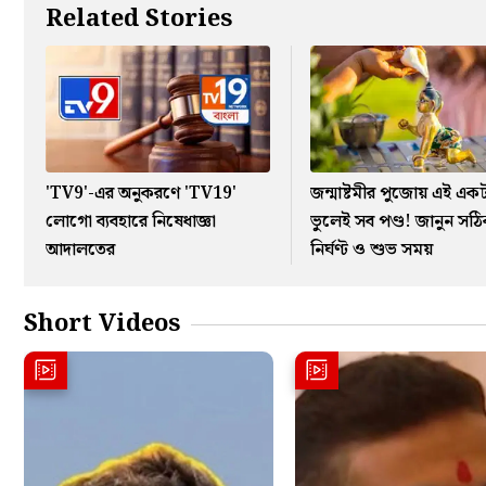
Related Stories
'TV9'-এর অনুকরণে 'TV19'
জন্মাষ্টমীর পুজোয় এই এক
লোগো ব্যবহারে নিষেধাজ্ঞা
ভুলেই সব পণ্ড! জানুন সঠ
আদালতের
নির্ঘণ্ট ও শুভ সময়
Short Videos