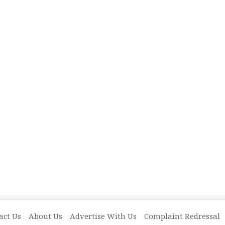
act Us
About Us
Advertise With Us
Complaint Redressal