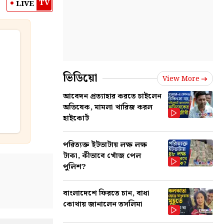
TV
LIVE
ভিডিয়ো
View More
আবেদন প্রত্যাহার করতে চাইলেন
অভিষেক, মামলা খারিজ করল
হাইকোর্ট
পরিত্যক্ত ইটভাটায় লক্ষ লক্ষ
টাকা, কীভাবে খোঁজ পেল
পুলিশ?
বাংলাদেশে ফিরতে চান, বাধা
কোথায় জানালেন তসলিমা