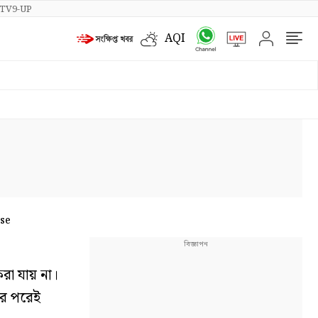
TV9-UP
AQI
ose
রা যায় না।
এর পরেই