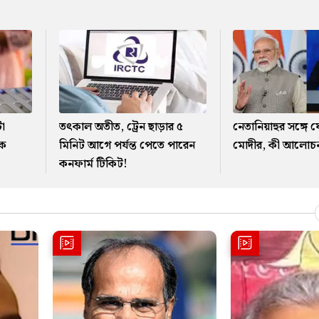
টা
তৎকাল অতীত, ট্রেন ছাড়ার ৫
নেতানিয়াহুর সঙ্গে
িক
মিনিট আগে পর্যন্ত পেতে পারেন
মোদীর, কী আলোচ
কনফার্ম টিকিট!