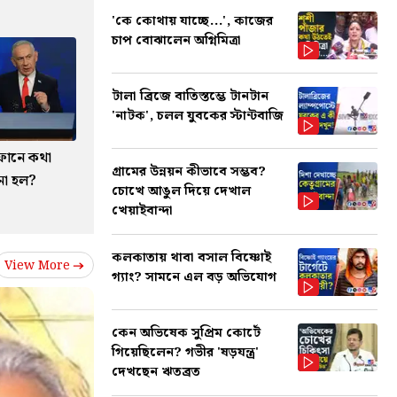
'কে কোথায় যাচ্ছে...', কাজের
চাপ বোঝালেন অগ্নিমিত্রা
টালা ব্রিজে বাতিস্তম্ভে টানটান
'নাটক', চলল যুবকের স্টান্টবাজি
 ফোনে কথা
গ্রামের উন্নয়ন কীভাবে সম্ভব?
না হল?
চোখে আঙুল দিয়ে দেখাল
খেয়াইবান্দা
কলকাতায় থাবা বসাল বিষ্ণোই
View More
গ্যাং? সামনে এল বড় অভিযোগ
কেন অভিষেক সুপ্রিম কোর্টে
গিয়েছিলেন? গভীর 'ষড়যন্ত্র'
দেখছেন ঋতব্রত