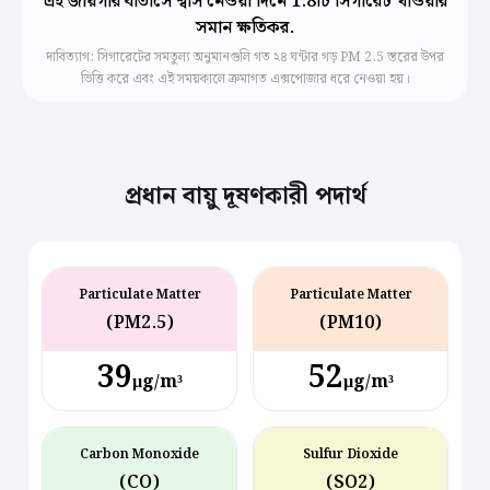
এই জায়গার বাতাসে শ্বাস নেওয়া দিনে 1.8টি সিগারেট খাওয়ার
সমান ক্ষতিকর.
দাবিত্যাগ: সিগারেটের সমতুল্য অনুমানগুলি গত ২৪ ঘন্টার গড় PM 2.5 স্তরের উপর
ভিত্তি করে এবং এই সময়কালে ক্রমাগত এক্সপোজার ধরে নেওয়া হয়।
প্রধান বায়ু দূষণকারী পদার্থ
Particulate Matter
Particulate Matter
(PM2.5)
(PM10)
39
52
µg/m³
µg/m³
Carbon Monoxide
Sulfur Dioxide
(CO)
(SO2)