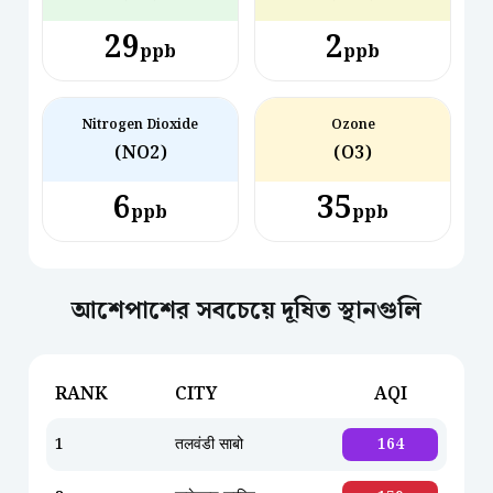
29
2
ppb
ppb
Nitrogen Dioxide
Ozone
(NO2)
(O3)
6
35
ppb
ppb
আশেপাশের সবচেয়ে দূষিত স্থানগুলি
RANK
CITY
AQI
1
तलवंडी साबो
164