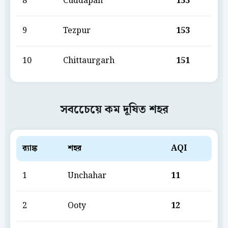
8
Cuddapah
153
9
Tezpur
153
10
Chittaurgarh
151
সবচেেয়ে কম দূষিত শহর
ব়্যাঙ্ক
শহর
AQI
1
Unchahar
11
2
Ooty
12