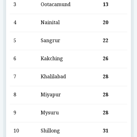
3
Ootacamund
13
4
Nainital
20
5
Sangrur
22
6
Kakching
26
7
Khalilabad
28
8
Miyapur
28
9
Mysuru
28
10
Shillong
31