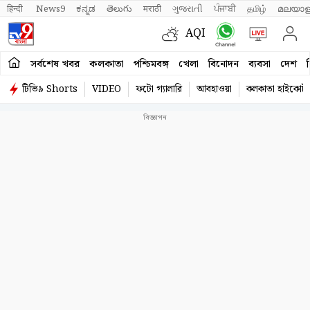
हिन्दी 
News9
ಕನ್ನಡ
తెలుగు
मराठी
ગુજરાતી
ਪੰਜਾਬੀ
தமிழ்
മലയാള
AQI
সর্বশেষ খবর
কলকাতা
পশ্চিমবঙ্গ
খেলা
বিনোদন
ব্যবসা
দেশ
ব
টিভি৯ Shorts
VIDEO
ফটো গ্যালারি
আবহাওয়া
কলকাতা হাইকোর্ট