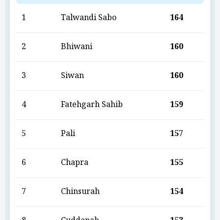
1
Talwandi Sabo
164
2
Bhiwani
160
3
Siwan
160
4
Fatehgarh Sahib
159
5
Pali
157
6
Chapra
155
7
Chinsurah
154