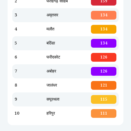
2
फतेहगढ़ साहिब
159
3
अमृतसर
134
4
मलौत
134
5
बठिंडा
134
6
फरीदकोट
126
7
अबोहर
126
8
जालंधर
121
9
कपूरथला
115
10
हरिपुर
111