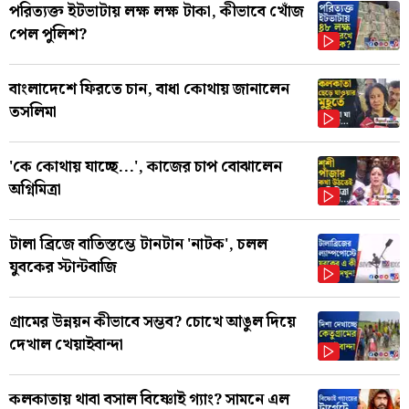
পরিত্যক্ত ইটভাটায় লক্ষ লক্ষ টাকা, কীভাবে খোঁজ
পেল পুলিশ?
বাংলাদেশে ফিরতে চান, বাধা কোথায় জানালেন
তসলিমা
'কে কোথায় যাচ্ছে...', কাজের চাপ বোঝালেন
অগ্নিমিত্রা
টালা ব্রিজে বাতিস্তম্ভে টানটান 'নাটক', চলল
যুবকের স্টান্টবাজি
গ্রামের উন্নয়ন কীভাবে সম্ভব? চোখে আঙুল দিয়ে
দেখাল খেয়াইবান্দা
কলকাতায় থাবা বসাল বিষ্ণোই গ্যাং? সামনে এল