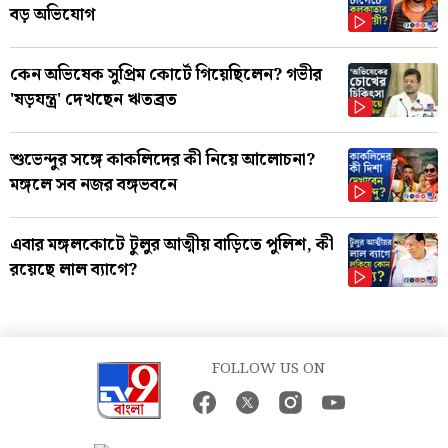
বড় অভিযোগ
কেন অভিষেক সুপ্রিম কোর্টে গিয়েছিলেন? গভীর
'ষড়যন্ত্র' দেখছেন ঋতব্রত
শুভেন্দুর সঙ্গে কাকলিদের কী নিয়ে আলোচনা?
মঙ্গলে সব নজর বঙ্গভবনে
এবার মঙ্গলকোটে টুলুর আত্মীয় বাড়িতে পুলিশ, কী
রয়েছে লাল ব্যাগে?
FOLLOW US ON