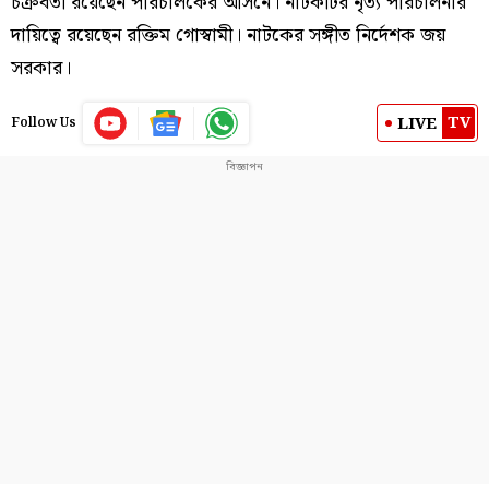
চক্রবর্তী রয়েছেন পরিচালকের আসনে। নাটকটির নৃত্য পরিচালনার
দায়িত্বে রয়েছেন রক্তিম গোস্বামী। নাটকের সঙ্গীত নির্দেশক জয়
সরকার।
TV
LIVE
Follow Us