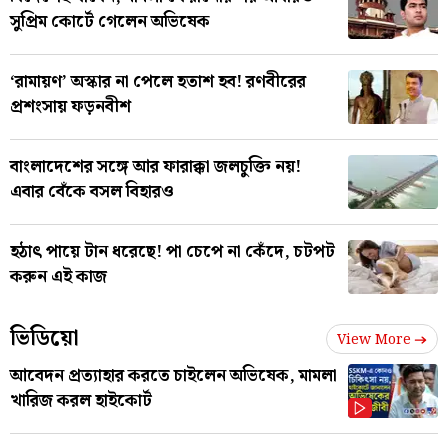
সুপ্রিম কোর্টে গেলেন অভিষেক
‘রামায়ণ’ অস্কার না পেলে হতাশ হব! রণবীরের
প্রশংসায় ফড়নবীশ
বাংলাদেশের সঙ্গে আর ফারাক্কা জলচুক্তি নয়!
এবার বেঁকে বসল বিহারও
হঠাৎ পায়ে টান ধরেছে! পা চেপে না কেঁদে, চটপট
করুন এই কাজ
ভিডিয়ো
View More
আবেদন প্রত্যাহার করতে চাইলেন অভিষেক, মামলা
খারিজ করল হাইকোর্ট