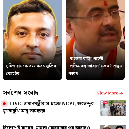
'বাংলার বাড়ি' পাল্টে
সুমিত রায়কে রক্ষাকবচ সুপ্রিম
'পশ্চিমবঙ্গ আবাস' কেন? শুনুন
কোর্টের
কারণ
সর্বশেষ সংবাদ
View More
LIVE: প্রধানমন্ত্রীর চা-চক্রে NCPI, শুভেন্দুর
মুখোমুখি আবু তাহেররা
বিদেশেই যাবেন, মামলা ফেরানোর পর আবারও