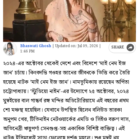
Bhaswati Ghosh
|
Updated on:
Jul 09, 2026 |
SHARE
1:46 PM
২০২৪-এর অক্টোবর থেকেই দেশে এবং বিদেশে ‘মাই নেম ইজ
জান’ চর্চায়। কিংবদন্তি গওহর জানের জীবনকে ভিত্তি করে তৈরি
হয়েছে নাটক ‘মাই নেম ইজ জান’। নামভূমিকায় রয়েছেন অর্পিতা
চট্টোপাধ্যায়। ‘স্টুডিয়ো নাইন’-এর উদ্যোগে ২৫ অক্টোবর, ২০২৪
মুম্বইয়ের বাল গান্ধর্ব রঙ্গ মন্দির অডিটোরিয়ামে এই বছরের প্রথম
শো মঞ্চস্থ হয়েছিল। যেখানে উপস্থিত ছিলেন বলিউড তারকা
অনুপম খের, টিভিনাইন নেটওয়ার্কের এমডি ও সিইও বরুণ দাস,
অভিনেত্রী ঋতুপর্ণা সেনগুপ্ত-সহ একাধিক বিশিষ্ট ব্যক্তিত্ব। এই
নাটক ইতিমধ্যেই সাড়া ফেলেছে দর্শক মহলে। শুধু মুম্বই নয়,