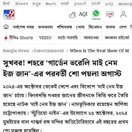
हिन्दी 
News9
ಕನ್ನಡ
తెలుగు
मराठी
ગુજરાતી
ਪੰਜਾਬੀ
தமிழ்
മലയാള
AQI
সর্বশেষ খবর
কলকাতা
পশ্চিমবঙ্গ
খেলা
বিনোদন
ব্যবসা
দেশ
ব
টিভি৯ Shorts
VIDEO
ফটো গ্যালারি
আবহাওয়া
কলকাতা হাইকোর্ট
Bangla News
Entertainment
When Is The Next Show Of My 
সুখবর! শহরে ‘গার্ডেন ভরেলি মাই নেম
ইজ জান’-এর পরবর্তী শো পয়লা অগাস্ট
২০২৪-এর অক্টোবর থেকেই দেশে এবং বিদেশে ‘মাই নেম ইজ
জান’ চর্চায়। কিংবদন্তি গওহর জানের জীবনকে ভিত্তি করে তৈরি
হয়েছে নাটক ‘মাই নেম ইজ জান’। নামভূমিকায় রয়েছেন অর্পিতা
চট্টোপাধ্যায়। ‘স্টুডিয়ো নাইন’-এর উদ্যোগে ২৫ অক্টোবর, ২০২৪
মুম্বইয়ের বাল গান্ধর্ব রঙ্গ মন্দির অডিটোরিয়ামে এই বছরের প্রথম
শো মঞ্চস্থ হয়েছিল।