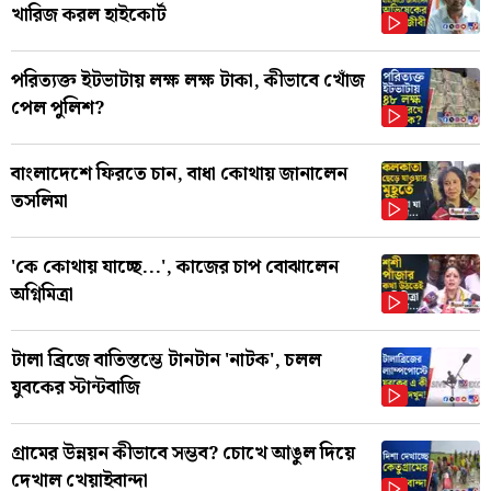
খারিজ করল হাইকোর্ট
পরিত্যক্ত ইটভাটায় লক্ষ লক্ষ টাকা, কীভাবে খোঁজ
পেল পুলিশ?
বাংলাদেশে ফিরতে চান, বাধা কোথায় জানালেন
তসলিমা
'কে কোথায় যাচ্ছে...', কাজের চাপ বোঝালেন
অগ্নিমিত্রা
টালা ব্রিজে বাতিস্তম্ভে টানটান 'নাটক', চলল
যুবকের স্টান্টবাজি
গ্রামের উন্নয়ন কীভাবে সম্ভব? চোখে আঙুল দিয়ে
দেখাল খেয়াইবান্দা