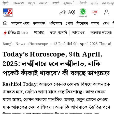
हिन्दी 
News9
ಕನ್ನಡ
తెలుగు
मराठी
ગુજરાતી
ਪੰਜਾਬੀ
தமிழ்
മലയാള
AQI
সর্বশেষ খবর
কলকাতা
পশ্চিমবঙ্গ
খেলা
বিনোদন
ব্যবসা
দেশ
ব
টিভি৯ Shorts
VIDEO
ফটো গ্যালারি
আবহাওয়া
কলকাতা হাইকোর্ট
Bangla News
Horoscope
12 Rashifol 9th April 2025 Thursd
Today’s Horoscope, 9th April,
2025: লক্ষ্মীবারে হবে লক্ষ্মীলাভ, নাকি
পকেট ফাঁকাই থাকবে? কী বলছে ভাগ্যচক্র
Rashifol Today: আজকে কোনও কোনও বিষয়ে আপনাকে
থাকতে হবে, সেটাও জানা যাবে জ্যোতিষশাস্ত্রে। আজ কেমন
যাবে স্বাস্থ্য, কেমন থাকবে মানসিক অবস্থা, চলুন জেনে নেওয়া
যাক আজকের মেষ রাশিফল। আজ কি আপনাকে উন্নতির পথে