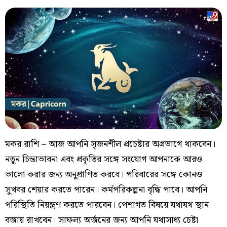
মকর রাশি – আজ আপনি সৃজনশীল প্রচেষ্টার অগ্রভাগে থাকবেন।
নতুন চিন্তাভাবনা এবং প্রকৃতির সঙ্গে সংযোগ আপনাকে আরও
ভালো করার জন্য অনুপ্রাণিত করবে। পরিবারের সঙ্গে কোনও
সুখবর শেয়ার করতে পারেন। কর্মপরিকল্পনা বৃদ্ধি পাবে। আপনি
পরিস্থিতি নিয়ন্ত্রণ করতে পারবেন। পেশাগত বিষয়ে যথাযথ স্থান
বজায় রাখবেন। সাফল্য অর্জনের জন্য আপনি যথাসাধ্য চেষ্টা