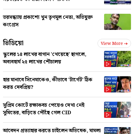
ভরসন্ধ্যায় প্রকাশ্যে খুন তৃণমূল নেতা, অভিযুক্ত
কংগ্রেস
ভিডিয়ো
View More
স্কুলের ১৪ লাখের বাগান 'খেয়েছে' ছাগলে,
অব্যবহার্য ২৫ লাখের শৌচালয়
হার মানাবে সিনেমাকেও, কীভাবে 'টার্গেট' ঠিক
করত দেবপ্রিয়?
সুপ্রিম কোর্টে রক্ষাকবচ পেয়েও দেখা নেই
সুমিতের, বাড়িতে পৌঁছে গেল CID
আবেদন প্রত্যাহার করতে চাইলেন অভিষেক, মামলা