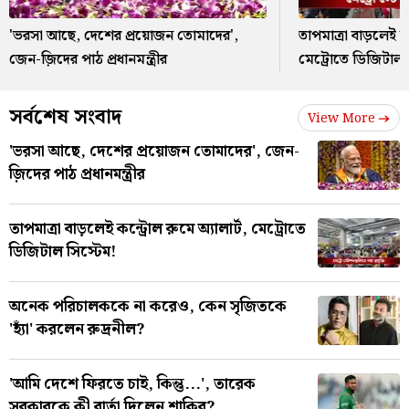
'ভরসা আছে, দেশের প্রয়োজন তোমাদের',
তাপমাত্রা বাড়লেই কন
জেন-জ়িদের পাঠ প্রধানমন্ত্রীর
মেট্রোতে ডিজিটাল 
সর্বশেষ সংবাদ
View More
'ভরসা আছে, দেশের প্রয়োজন তোমাদের', জেন-
জ়িদের পাঠ প্রধানমন্ত্রীর
তাপমাত্রা বাড়লেই কন্ট্রোল রুমে অ্যালার্ট, মেট্রোতে
ডিজিটাল সিস্টেম!
অনেক পরিচালককে না করেও, কেন সৃজিতকে
'হ্যাঁ' করলেন রুদ্রনীল?
'আমি দেশে ফিরতে চাই, কিন্তু...', তারেক
সরকারকে কী বার্তা দিলেন শাকিব?