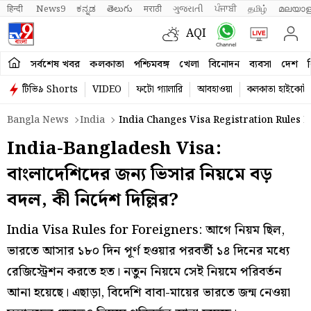
हिन्दी 
News9
ಕನ್ನಡ
తెలుగు
मराठी
ગુજરાતી
ਪੰਜਾਬੀ
தமிழ்
മലയാള
AQI
সর্বশেষ খবর
কলকাতা
পশ্চিমবঙ্গ
খেলা
বিনোদন
ব্যবসা
দেশ
ব
টিভি৯ Shorts
VIDEO
ফটো গ্যালারি
আবহাওয়া
কলকাতা হাইকোর্ট
Bangla News
India
India Changes Visa Registration Rules 
India-Bangladesh Visa:
বাংলাদেশিদের জন্য ভিসার নিয়মে বড়
বদল, কী নির্দেশ দিল্লির?
India Visa Rules for Foreigners: আগে নিয়ম ছিল,
ভারতে আসার ১৮০ দিন পূর্ণ হওয়ার পরবর্তী ১৪ দিনের মধ্যে
রেজিস্ট্রেশন করতে হত। নতুন নিয়মে সেই নিয়মে পরিবর্তন
আনা হয়েছে। এছাড়া, বিদেশি বাবা-মায়ের ভারতে জন্ম নেওয়া