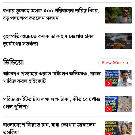
বন্যায় ডুবেছে অসম! ৫০০ পরিবারের দায়িত্ব নিয়ে,
বড় পদক্ষেপ করলেন সলমন
বৃহস্পতি-শুক্রতে কলকাতা-সহ ৭ জেলায় প্রবল
দুর্যোগের সতর্কতা
ভিডিয়ো
View More
আবেদন প্রত্যাহার করতে চাইলেন অভিষেক, মামলা
খারিজ করল হাইকোর্ট
পরিত্যক্ত ইটভাটায় লক্ষ লক্ষ টাকা, কীভাবে খোঁজ
পেল পুলিশ?
বাংলাদেশে ফিরতে চান, বাধা কোথায় জানালেন
তসলিমা