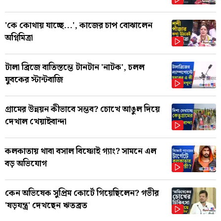
'কে কোথায় যাচ্ছে...', কাজের চাপ বোঝালেন
অগ্নিমিত্রা
টালা ব্রিজে বাতিস্তম্ভে টানটান 'নাটক', চলল
যুবকের স্টান্টবাজি
গ্রামের উন্নয়ন কীভাবে সম্ভব? চোখে আঙুল দিয়ে
দেখাল খেয়াইবান্দা
কলকাতায় থাবা বসাল বিষ্ণোই গ্যাং? সামনে এল
বড় অভিযোগ
কেন অভিষেক সুপ্রিম কোর্টে গিয়েছিলেন? গভীর
'ষড়যন্ত্র' দেখছেন ঋতব্রত