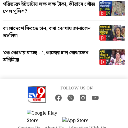
পরিত্যক্ত ইটভাটায় লক্ষ লক্ষ টাকা, কীভাবে খোঁজ
পেল পুলিশ?
বাংলাদেশে ফিরতে চান, বাধা কোথায় জানালেন
তসলিমা
'কে কোথায় যাচ্ছে...', কাজের চাপ বোঝালেন
অগ্নিমিত্রা
FOLLOW US ON