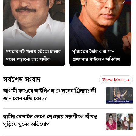
মমতার বই গলায় তেঁতো ঢালার
সৃজিতের তৈরি করা গান
মতো পড়ানো হত: অধীর
প্রথমবার গাইলেন অনির্বাণ
সর্বশেষ সংবাদ
View More
আগামী মরশুমে আইপিএল খেলবেন গ্রিনরা? কী
জানালেন অজি কোচ?
স্বামীর মোবাইল ভেঙে দেওয়ায় তরুণীকে জীবন্ত
পুড়িয়ে খুনের অভিযোগ