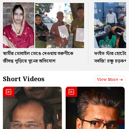
স্বামীর মোবাইল ভেঙে দেওয়ায় তরুণীকে
ফাইভ স্টার হোটেলে
জীবন্ত পুড়িয়ে খুনের অভিযোগ
সবজি! চক্ষু চড়ক
Short Videos
View More