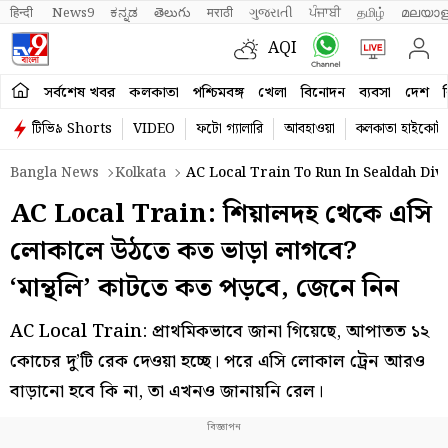
हिन्दी 
News9
ಕನ್ನಡ
తెలుగు
मराठी
ગુજરાતી
ਪੰਜਾਬੀ
தமிழ்
മലയാള
AQI
সর্বশেষ খবর
কলকাতা
পশ্চিমবঙ্গ
খেলা
বিনোদন
ব্যবসা
দেশ
ব
টিভি৯ Shorts
VIDEO
ফটো গ্যালারি
আবহাওয়া
কলকাতা হাইকোর্ট
Bangla News
Kolkata
AC Local Train To Run In Sealdah Div
AC Local Train: শিয়ালদহ থেকে এসি
লোকালে উঠতে কত ভাড়া লাগবে?
‘মান্থলি’ কাটতে কত পড়বে, জেনে নিন
AC Local Train: প্রাথমিকভাবে জানা গিয়েছে, আপাতত ১২
কোচের দু’টি রেক দেওয়া হচ্ছে। পরে এসি লোকাল ট্রেন আরও
বাড়ানো হবে কি না, তা এখনও জানায়নি রেল।