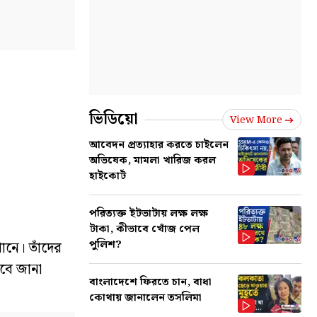
ভিডিয়ো
View More
আবেদন প্রত্যাহার করতে চাইলেন
অভিষেক, মামলা খারিজ করল
হাইকোর্ট
পরিত্যক্ত ইটভাটায় লক্ষ লক্ষ
টাকা, কীভাবে খোঁজ পেল
পুলিশ?
ানে। তাঁদের
বে জানা
বাংলাদেশে ফিরতে চান, বাধা
কোথায় জানালেন তসলিমা