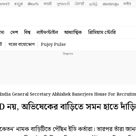
ews9
ಕನ್ನಡ
తెలుగు
मराठी
ગુજરાતી
ਪੰਜਾਬੀ
தமிழ்
മലയാളം
मनी9
বসা
দেশ
বিশ্ব
লাইফস্টাইল
আধ্যাত্মিক
প্রিমিয়াম স্টোরি
্ট
ঘরের বায়োস্কোপ
Pujoy Pulse
India General Secretary Abhishek Banerjees House For Recruit
, অভিষেকের বাড়িতে সমন হাতে দাঁড়ি
িকেতন' নামক বাড়িটিতে পৌঁছন ইডি কর্তারা। তারপর তাঁরা জা