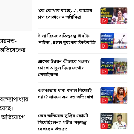
'কে কোথায় যাচ্ছে...', কাজের
চাপ বোঝালেন অগ্নিমিত্রা
টালা ব্রিজে বাতিস্তম্ভে টানটান
ায়মন্ড-
'নাটক', চলল যুবকের স্টান্টবাজি
া অভিষেকের
গ্রামের উন্নয়ন কীভাবে সম্ভব?
চোখে আঙুল দিয়ে দেখাল
খেয়াইবান্দা
কলকাতায় থাবা বসাল বিষ্ণোই
গ্যাং? সামনে এল বড় অভিযোগ
্দ্যোপাধ্যায়
হয়েছে।
কেন অভিষেক সুপ্রিম কোর্টে
ের অভিযোগে
গিয়েছিলেন? গভীর 'ষড়যন্ত্র'
দেখছেন ঋতব্রত