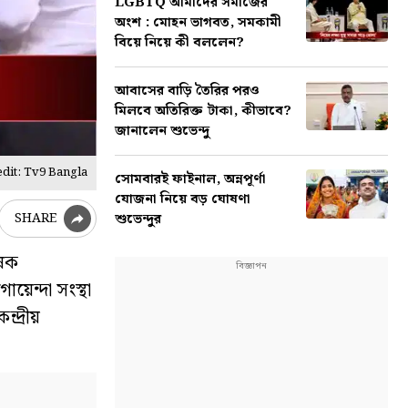
LGBTQ আমাদের সমাজের
অংশ : মোহন ভাগবত, সমকামী
বিয়ে নিয়ে কী বললেন?
আবাসের বাড়ি তৈরির পরও
মিলবে অতিরিক্ত টাকা, কীভাবে?
জানালেন শুভেন্দু
dit: Tv9 Bangla
সোমবারই ফাইনাল, অন্নপূর্ণা
যোজনা নিয়ে বড় ঘোষণা
শুভেন্দুর
SHARE
ষেক
য়েন্দা সংস্থা
্দ্রীয়