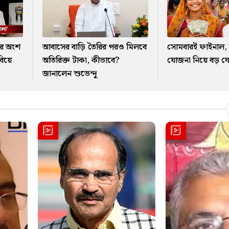
র অংশ
আবাসের বাড়ি তৈরির পরও মিলবে
সোমবারই ফাইনাল, অন
বিয়ে
অতিরিক্ত টাকা, কীভাবে?
যোজনা নিয়ে বড় ঘো
জানালেন শুভেন্দু