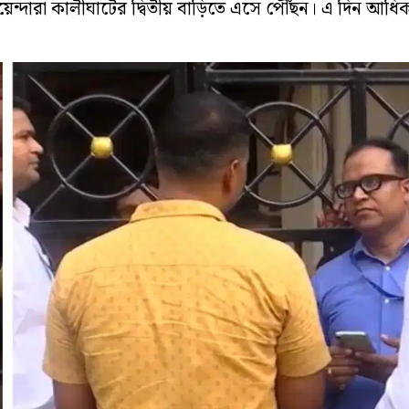
ন্দারা কালীঘাটের দ্বিতীয় বাড়িতে এসে পৌঁছন। এ দিন আধি