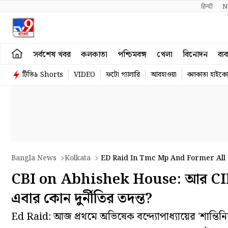
हिन्दी 
N
সর্বশেষ খবর
কলকাতা
পশ্চিমবঙ্গ
খেলা
বিনোদন
ব্য
টিভি৯ Shorts
VIDEO
ফটো গ্যালারি
আবহাওয়া
কলকাতা হাইকোর
Bangla News
Kolkata
ED Raid In Tmc Mp And Former All 
CBI on Abhishek House: আর CID নয়
এবার কোন দুর্নীতির তদন্ত?
Ed Raid: আজ প্রথমে অভিষেক বন্দ্যোপাধ্যায়ের 'শান্তিন