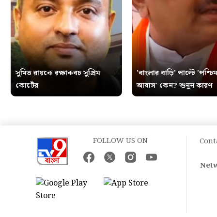
সুমিত রায়কে রক্ষাকবচ সুপ্রিম
'বাংলার বাড়ি' পাল্টে 'পশ্চিম
কোর্টের
আবাস' কেন? শুনুন কারণ
FOLLOW US ON
Cont
Netw