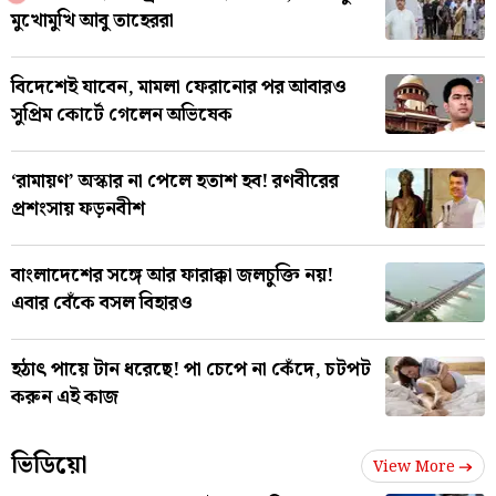
মুখোমুখি আবু তাহেররা
বিদেশেই যাবেন, মামলা ফেরানোর পর আবারও
সুপ্রিম কোর্টে গেলেন অভিষেক
‘রামায়ণ’ অস্কার না পেলে হতাশ হব! রণবীরের
প্রশংসায় ফড়নবীশ
বাংলাদেশের সঙ্গে আর ফারাক্কা জলচুক্তি নয়!
এবার বেঁকে বসল বিহারও
হঠাৎ পায়ে টান ধরেছে! পা চেপে না কেঁদে, চটপট
করুন এই কাজ
ভিডিয়ো
View More