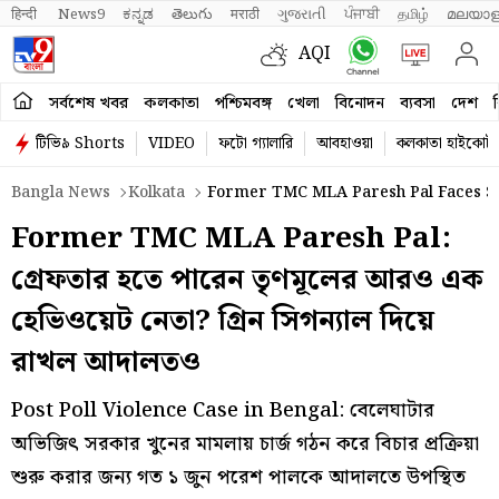
हिन्दी 
News9
ಕನ್ನಡ
తెలుగు
मराठी
ગુજરાતી
ਪੰਜਾਬੀ
தமிழ்
മലയാള
AQI
সর্বশেষ খবর
কলকাতা
পশ্চিমবঙ্গ
খেলা
বিনোদন
ব্যবসা
দেশ
ব
টিভি৯ Shorts
VIDEO
ফটো গ্যালারি
আবহাওয়া
কলকাতা হাইকোর্ট
Bangla News
Kolkata
Former TMC MLA Paresh Pal Faces Str
Former TMC MLA Paresh Pal:
গ্রেফতার হতে পারেন তৃণমূলের আরও এক
হেভিওয়েট নেতা? গ্রিন সিগন্যাল দিয়ে
রাখল আদালতও
Post Poll Violence Case in Bengal: বেলেঘাটার
অভিজিৎ সরকার খুনের মামলায় চার্জ গঠন করে বিচার প্রক্রিয়া
শুরু করার জন্য গত ১ জুন পরেশ পালকে আদালতে উপস্থিত