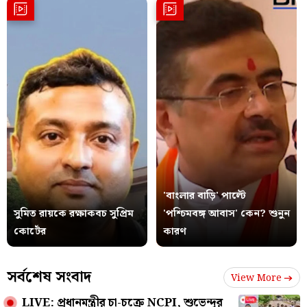
'বাংলার বাড়ি' পাল্টে
সুমিত রায়কে রক্ষাকবচ সুপ্রিম
'পশ্চিমবঙ্গ আবাস' কেন? শুনুন
কোর্টের
কারণ
সর্বশেষ সংবাদ
View More
LIVE: প্রধানমন্ত্রীর চা-চক্রে NCPI, শুভেন্দুর