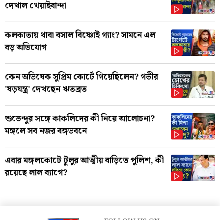
দেখাল খেয়াইবান্দা
কলকাতায় থাবা বসাল বিষ্ণোই গ্যাং? সামনে এল
বড় অভিযোগ
কেন অভিষেক সুপ্রিম কোর্টে গিয়েছিলেন? গভীর
'ষড়যন্ত্র' দেখছেন ঋতব্রত
শুভেন্দুর সঙ্গে কাকলিদের কী নিয়ে আলোচনা?
মঙ্গলে সব নজর বঙ্গভবনে
এবার মঙ্গলকোটে টুলুর আত্মীয় বাড়িতে পুলিশ, কী
রয়েছে লাল ব্যাগে?