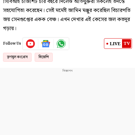
সিবিআই চার্জশিট চার বছরে দিলেও অভিযুক্তরা সকলেই তদন্তে
সহযোগিতা করেছেন। সেই মর্মেই জামিন মঞ্জুর করেছিল বিচারপতি
জয় সেনগুপ্তের একক বেঞ্চ। এখন দেখার এই কেসের জল কতদূর
গড়ায়।
TV
LIVE
Follow Us
তৃণমূল কংগ্রেস
বিজেপি