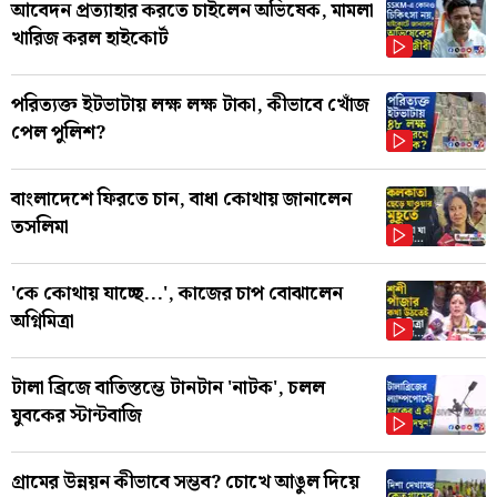
আবেদন প্রত্যাহার করতে চাইলেন অভিষেক, মামলা
খারিজ করল হাইকোর্ট
পরিত্যক্ত ইটভাটায় লক্ষ লক্ষ টাকা, কীভাবে খোঁজ
পেল পুলিশ?
বাংলাদেশে ফিরতে চান, বাধা কোথায় জানালেন
তসলিমা
'কে কোথায় যাচ্ছে...', কাজের চাপ বোঝালেন
অগ্নিমিত্রা
টালা ব্রিজে বাতিস্তম্ভে টানটান 'নাটক', চলল
যুবকের স্টান্টবাজি
গ্রামের উন্নয়ন কীভাবে সম্ভব? চোখে আঙুল দিয়ে