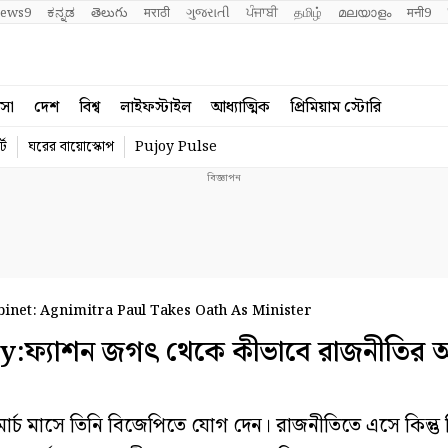
ews9
ಕನ್ನಡ
తెలుగు
मराठी
ગુજરાતી
ਪੰਜਾਬੀ
தமிழ்
മലയാളം
मनी9
বসা
দেশ
বিশ্ব
লাইফস্টাইল
আধ্যাত্মিক
প্রিমিয়াম স্টোরি
্ট
ঘরের বায়োস্কোপ
Pujoy Pulse
net: Agnimitra Paul Takes Oath As Minister
্যাশন জগৎ থেকে কীভাবে রাজনীতির 
্চ মাসে তিনি বিজেপিতে যোগ দেন। রাজনীতিতে এসে কিন্তু