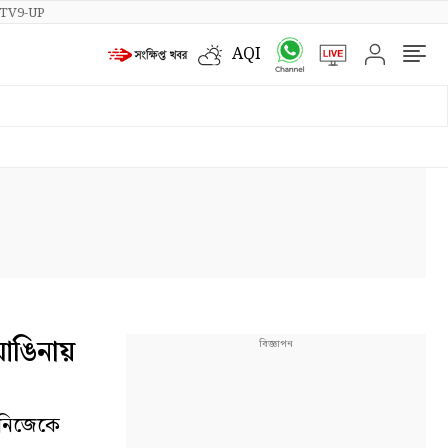
TV9-UP
AQI
আঙিনায়
 নিজেকে