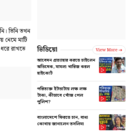
ননি। তিনি তখন
ায় নেমে মাটি
 ধরে রাখতে
ভিডিয়ো
View More
আবেদন প্রত্যাহার করতে চাইলেন
অভিষেক, মামলা খারিজ করল
হাইকোর্ট
পরিত্যক্ত ইটভাটায় লক্ষ লক্ষ
টাকা, কীভাবে খোঁজ পেল
পুলিশ?
বাংলাদেশে ফিরতে চান, বাধা
কোথায় জানালেন তসলিমা