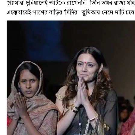
'গ্ল্যামার' দুনিয়াতেই আটকে রাখেননি। তিনি তখন রাজ্য মহ
এক্কেবারেই পাশের বাড়ির 'দিদির' ভূমিকায় নেমে মাটি চষ