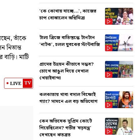
'কে কোথায় যাচ্ছে...', কাজের
চাপ বোঝালেন অগ্নিমিত্রা
েছেন, তাঁকে
টালা ব্রিজে বাতিস্তম্ভে টানটান
'নাটক', চলল যুবকের স্টান্টবাজি
ন নিতান্ত
 বাড়ি। মাটি
গ্রামের উন্নয়ন কীভাবে সম্ভব?
চোখে আঙুল দিয়ে দেখাল
খেয়াইবান্দা
TV
LIVE
কলকাতায় থাবা বসাল বিষ্ণোই
গ্যাং? সামনে এল বড় অভিযোগ
কেন অভিষেক সুপ্রিম কোর্টে
গিয়েছিলেন? গভীর 'ষড়যন্ত্র'
দেখছেন ঋতব্রত