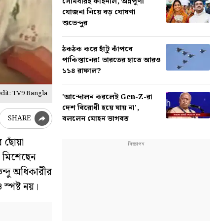
সোমবারই ফাইনাল, অন্নপূর্ণা
যোজনা নিয়ে বড় ঘোষণা
শুভেন্দুর
ঠকঠক করে হাঁটু কাঁপবে
পাকিস্তানের! ভারতের হাতে আরও
১১৪ রাফাল?
dit: TV9 Bangla
'আন্দোলন করলেই Gen-Z-রা
দেশ বিরোধী হয়ে যায় না',
বললেন মোহন ভাগবত
SHARE
র ছোঁয়া
। মিশেছেন
ভেন্দু অধিকারীর
 স্পষ্ট নয়।