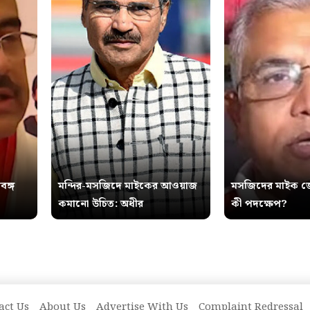
বঙ্গ
মন্দির-মসজিদে মাইকের আওয়াজ
মসজিদের মাইক জ
কমানো উচিত: অধীর
কী পদক্ষেপ?
act Us
About Us
Advertise With Us
Complaint Redressal