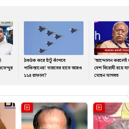
া
ঠকঠক করে হাঁটু কাঁপবে
'আন্দোলন করলেই 
ভেন্দুর
পাকিস্তানের! ভারতের হাতে আরও
দেশ বিরোধী হয়ে যা
১১৪ রাফাল?
মোহন ভাগবত