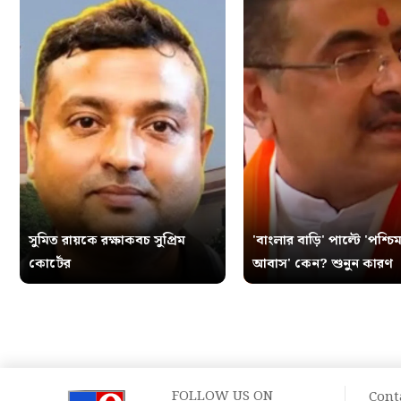
সুমিত রায়কে রক্ষাকবচ সুপ্রিম
'বাংলার বাড়ি' পাল্টে 'পশ্চিম
কোর্টের
আবাস' কেন? শুনুন কারণ
FOLLOW US ON
Cont