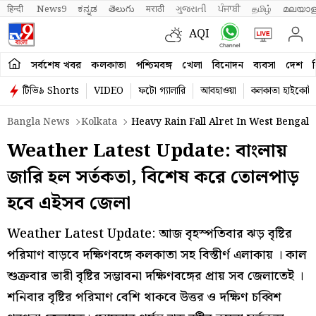
हिन्दी 
News9
ಕನ್ನಡ
తెలుగు
मराठी
ગુજરાતી
ਪੰਜਾਬੀ
தமிழ்
മലയാള
AQI
সর্বশেষ খবর
কলকাতা
পশ্চিমবঙ্গ
খেলা
বিনোদন
ব্যবসা
দেশ
ব
টিভি৯ Shorts
VIDEO
ফটো গ্যালারি
আবহাওয়া
কলকাতা হাইকোর্ট
Bangla News
Kolkata
Heavy Rain Fall Alret In West Bengal V
Weather Latest Update: বাংলায়
জারি হল সর্তকতা, বিশেষ করে তোলপাড়
হবে এইসব জেলা
Weather Latest Update: আজ বৃহস্পতিবার ঝড় বৃষ্টির
পরিমাণ বাড়বে দক্ষিণবঙ্গে কলকাতা সহ বিস্তীর্ণ এলাকায় । কাল
শুক্রবার ভারী বৃষ্টির সম্ভাবনা দক্ষিণবঙ্গের প্রায় সব জেলাতেই ।
শনিবার বৃষ্টির পরিমাণ বেশি থাকবে উত্তর ও দক্ষিণ চব্বিশ