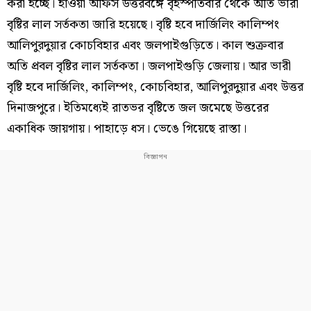
করা হচ্ছে। হাওয়া অফিস উত্তরবঙ্গে বৃহস্পতিবার থেকে অতি ভারী
বৃষ্টির লাল সর্তকতা জারি হয়েছে। বৃষ্টি হবে দার্জিলিং কালিম্পং
আলিপুরদুয়ার কোচবিহার এবং জলপাইগুড়িতে। কাল শুক্রবার
অতি প্রবল বৃষ্টির লাল সর্তকতা। জলপাইগুড়ি জেলায়। আর ভারী
বৃষ্টি হবে দার্জিলিং, কালিম্পং, কোচবিহার, আলিপুরদুয়ার এবং উত্তর
দিনাজপুরে। ইতিমধ্যেই রাতভর বৃষ্টিতে জল জমেছে উত্তরের
একাধিক জায়গায়। পাহাড়ে ধস। ভেঙে গিয়েছে রাস্তা।