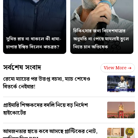
চিকিৎসার জন্য বিদেশযাত্রার
সুমিত রায় না থাকলে কী ধামা-
অনুমতি না পেয়ে মামলাই তুলে
চাপার ইঙ্গিত দিলেন ঋতব্রত?
নিতে চান অভিষেক
সর্বশেষ সংবাদ
View More
রেমো ম্যাচের পর উত্তপ্ত বচসা, ম্যাচ শেষেও
বিতর্কে নেইমার!
প্রাইমারি শিক্ষকদের বদলি নিয়ে বড় নির্দেশ
হাইকোর্টের
আমজনতার হাতে কবে আসছে প্লাস্টিকের নোট,