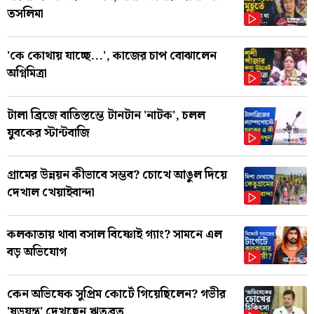
তসলিমা
'কে কোথায় যাচ্ছে...', কাজের চাপ বোঝালেন
অগ্নিমিত্রা
টালা ব্রিজে বাতিস্তম্ভে টানটান 'নাটক', চলল
যুবকের স্টান্টবাজি
গ্রামের উন্নয়ন কীভাবে সম্ভব? চোখে আঙুল দিয়ে
দেখাল খেয়াইবান্দা
কলকাতায় থাবা বসাল বিষ্ণোই গ্যাং? সামনে এল
বড় অভিযোগ
কেন অভিষেক সুপ্রিম কোর্টে গিয়েছিলেন? গভীর
'ষড়যন্ত্র' দেখছেন ঋতব্রত