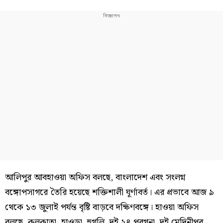
আলিপুর আবহাওয়া অফিস বলছে, বাংলাদেশ এবং সংলগ্ন
বঙ্গোপসাগরে তৈরি হয়েছে শক্তিশালী ঘূর্ণাবর্ত। এর প্রভাবে আজ ৯
থেকে ১৩ জুলাই পর্যন্ত বৃষ্টি বাড়বে দক্ষিণবঙ্গে। হাওয়া অফিস
বলছে, কলকাতা, হাওড়া, হুগলি, দুই ২৪ পরগনা, দুই মেদিনীপুর,