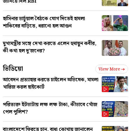
জানিয়ে দিল RBI
হাসিনার ভার্চুয়াল বৈঠকে যোগ দিতেই হামলা
শাকিবের বাড়িতে, ধরানো হল আগুন
মুখ্যমন্ত্রীর সঙ্গে দেখা করতে এলেন হুমায়ুন কবীর,
কী কথা হল দু'জনের?
ভিডিয়ো
View More
আবেদন প্রত্যাহার করতে চাইলেন অভিষেক, মামলা
খারিজ করল হাইকোর্ট
পরিত্যক্ত ইটভাটায় লক্ষ লক্ষ টাকা, কীভাবে খোঁজ
পেল পুলিশ?
বাংলাদেশে ফিরতে চান, বাধা কোথায় জানালেন