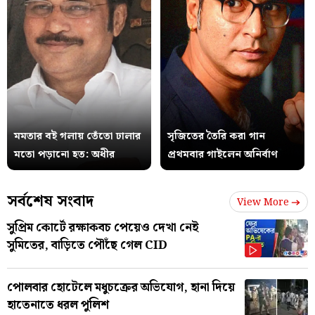
মমতার বই গলায় তেঁতো ঢালার
সৃজিতের তৈরি করা গান
মতো পড়ানো হত: অধীর
প্রথমবার গাইলেন অনির্বাণ
সর্বশেষ সংবাদ
View More
সুপ্রিম কোর্টে রক্ষাকবচ পেয়েও দেখা নেই
সুমিতের, বাড়িতে পৌঁছে গেল CID
পোলবার হোটেলে মধুচক্রের অভিযোগ, হানা দিয়ে
হাতেনাতে ধরল পুলিশ