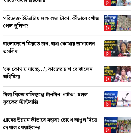
খারিজ করল হাইকোর্ট
পরিত্যক্ত ইটভাটায় লক্ষ লক্ষ টাকা, কীভাবে খোঁজ
পেল পুলিশ?
বাংলাদেশে ফিরতে চান, বাধা কোথায় জানালেন
তসলিমা
'কে কোথায় যাচ্ছে...', কাজের চাপ বোঝালেন
অগ্নিমিত্রা
টালা ব্রিজে বাতিস্তম্ভে টানটান 'নাটক', চলল
যুবকের স্টান্টবাজি
গ্রামের উন্নয়ন কীভাবে সম্ভব? চোখে আঙুল দিয়ে
দেখাল খেয়াইবান্দা