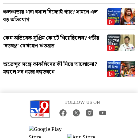
কলকাতায় থাবা বসাল বিষ্ণোই গ্যাং? সামনে এল
বড় অভিযোগ
কেন অভিষেক সুপ্রিম কোর্টে গিয়েছিলেন? গভীর
'ষড়যন্ত্র' দেখছেন ঋতব্রত
শুভেন্দুর সঙ্গে কাকলিদের কী নিয়ে আলোচনা?
মঙ্গলে সব নজর বঙ্গভবনে
FOLLOW US ON