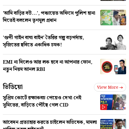
'আমি বাড়ির বউ...', পঞ্চায়েত অফিসে পুলিশ হানা
দিতেই বললেন তৃণমূল প্রধান
'গুপী গাইন বাঘা বাইন' তৈরির গল্প বড়পর্দায়,
সৃজিতের ছবিতে একাধিক চমক!
EMI না দিলেও আর লক হবে না আপনার ফোন,
নতুন নিয়ম আনল RBI
ভিডিয়ো
View More
সুপ্রিম কোর্টে রক্ষাকবচ পেয়েও দেখা নেই
সুমিতের, বাড়িতে পৌঁছে গেল CID
আবেদন প্রত্যাহার করতে চাইলেন অভিষেক, মামলা