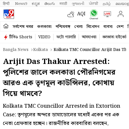
हिन्दी 
News9
ಕನ್ನಡ
తెలుగు
मराठी
ગુજરાતી
ਪੰਜਾਬੀ
தமிழ்
മലയാള
AQI
সর্বশেষ খবর
কলকাতা
পশ্চিমবঙ্গ
খেলা
বিনোদন
ব্যবসা
দেশ
ব
টিভি৯ Shorts
VIDEO
ফটো গ্যালারি
আবহাওয়া
কলকাতা হাইকোর্ট
Bangla News
Kolkata
Kolkata TMC Councillor Arijit Das Tha
Arijit Das Thakur Arrested:
পুলিশের জালে কলকাতা পৌরনিগমের
আরও এক তৃণমূল কাউন্সিলর, কোথায়
গিয়ে থামবে?
Kolkata TMC Councillor Arrested in Extortion
Case: তৃণমূলের অন্দরে ডামাডোলের মধ্যেই একের পর এক
নেতা গ্রেফতার হচ্ছেন। রাজনীতির কারবারিরা বলছেন,