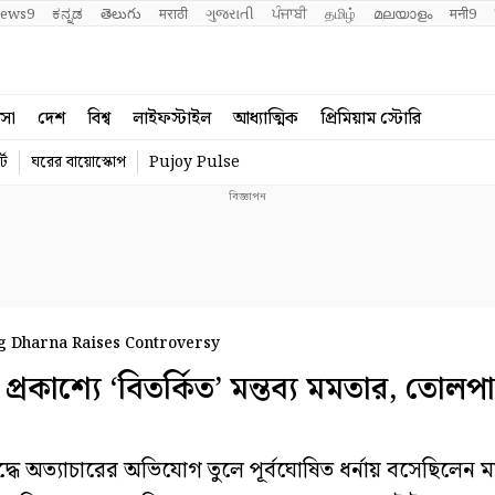
ews9
ಕನ್ನಡ
తెలుగు
मराठी
ગુજરાતી
ਪੰਜਾਬੀ
தமிழ்
മലയാളം
मनी9
বসা
দেশ
বিশ্ব
লাইফস্টাইল
আধ্যাত্মিক
প্রিমিয়াম স্টোরি
্ট
ঘরের বায়োস্কোপ
Pujoy Pulse
 Dharna Raises Controversy
শ্যে ‘বিতর্কিত’ মন্তব্য মমতার, তোলপা
 অত্যাচারের অভিযোগ তুলে পূর্বঘোষিত ধর্নায় বসেছিলেন 