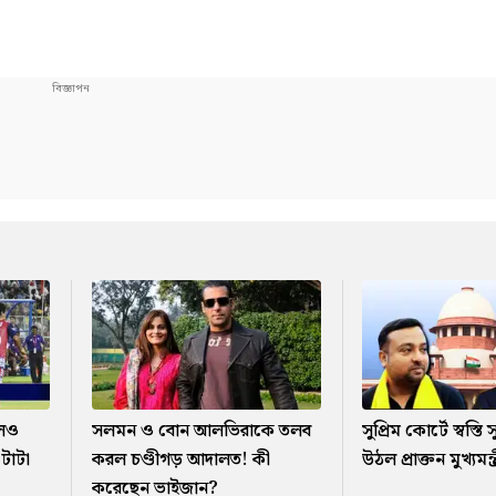
লেও
সলমন ও বোন আলভিরাকে তলব
সুপ্রিম কোর্টে স্বস্তি
 টাটা
করল চণ্ডীগড় আদালত! কী
উঠল প্রাক্তন মুখ্যমন্ত্
করেছেন ভাইজান?