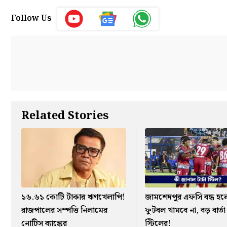
Follow Us
Related Stories
১৬.৬১ কোটি টাকার ঋণখেলাপি!
জামশেদপুর এফসি বন্ধ হ
রাজপালের সম্পত্তি নিলামের
ফুটবল থামবে না, বড় বার্তা
নোটিস ব্যাঙ্কের
স্টিলের!