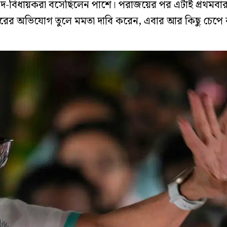
াংসদ-বিধায়করা বসেছিলেন পাশে। পরাজয়ের পর এটাই প্রথমবা
াচারের অভিযোগ তুলে মমতা দাবি করেন, এবার আর কিছু চেপে 