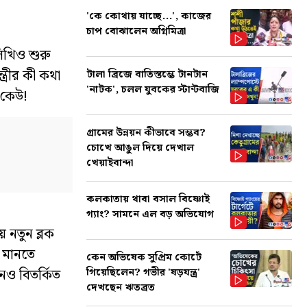
'কে কোথায় যাচ্ছে...', কাজের
চাপ বোঝালেন অগ্নিমিত্রা
িখিও শুরু
্ত্রীর কী কথা
টালা ব্রিজে বাতিস্তম্ভে টানটান
'নাটক', চলল যুবকের স্টান্টবাজি
 কেউ!
গ্রামের উন্নয়ন কীভাবে সম্ভব?
চোখে আঙুল দিয়ে দেখাল
খেয়াইবান্দা
কলকাতায় থাবা বসাল বিষ্ণোই
গ্যাং? সামনে এল বড় অভিযোগ
 নতুন ব্লক
ে মানতে
কেন অভিষেক সুপ্রিম কোর্টে
গিয়েছিলেন? গভীর 'ষড়যন্ত্র'
নও বিতর্কিত
দেখছেন ঋতব্রত