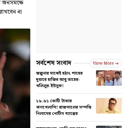
র জনসমক্ষে
রাখবেন না
সর্বশেষ সংবাদ
View More
জল্পনার মাঝেই হঠাৎ শাহের
দুয়ারে হাজির আবু তাহের-
খলিলুর-ইউসুফ!
১৬.৬১ কোটি টাকার
ঋণখেলাপি! রাজপালের সম্পত্তি
নিলামের নোটিস ব্যাঙ্কের