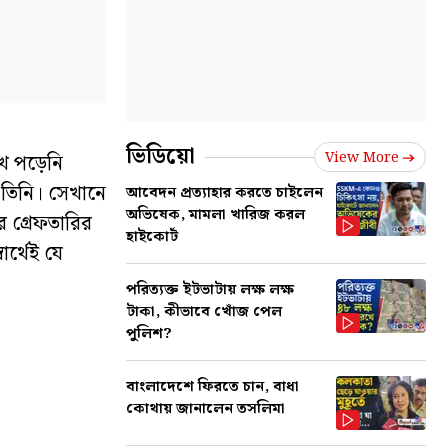
ভিডিয়ো
View More
ে পড়েনি
 তিনি। সেখানে
আবেদন প্রত্যাহার করতে চাইলেন
অভিষেক, মামলা খারিজ করল
 গ্রেফতারির
হাইকোর্ট
ার্থেই যে
পরিত্যক্ত ইটভাটায় লক্ষ লক্ষ
টাকা, কীভাবে খোঁজ পেল
পুলিশ?
বাংলাদেশে ফিরতে চান, বাধা
কোথায় জানালেন তসলিমা