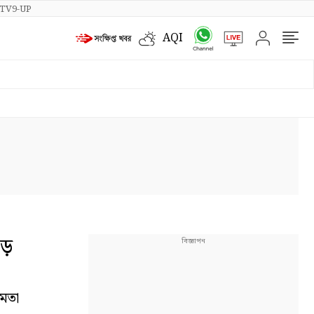
TV9-UP
AQI
ড়
মমতা