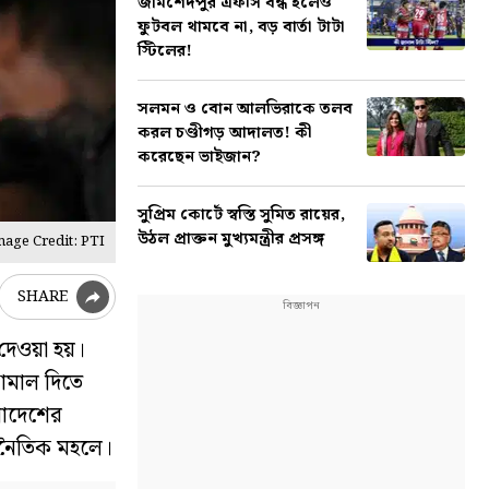
জামশেদপুর এফসি বন্ধ হলেও
ফুটবল থামবে না, বড় বার্তা টাটা
স্টিলের!
সলমন ও বোন আলভিরাকে তলব
করল চণ্ডীগড় আদালত! কী
করেছেন ভাইজান?
সুপ্রিম কোর্টে স্বস্তি সুমিত রায়ের,
উঠল প্রাক্তন মুখ্যমন্ত্রীর প্রসঙ্গ
mage Credit: PTI
SHARE
 দেওয়া হয়।
সামাল দিতে
লাদেশের
াজনৈতিক মহলে।