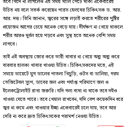
তবে খিদে না লাগলেও এই সময় খালি পেটে থাকা একেবারেই
উচিত নয় বলে সতর্ক করেছেন পারস হেলথের চিকিৎসক ড. আর.
আর. দত্ত। তিনি জানান, জ্বরের সঙ্গে লড়াই করতে শরীরের পুষ্টির
প্রয়োজন আগের চেয়ে অনেক বেড়ে যায়। দীর্ঘক্ষণ না খেয়ে থাকলে
শরীর আরও দুর্বল হয়ে পড়বে এবং সুস্থ হতে অনেক বেশি সময়
লাগবে।
তাই এই অবস্থায় জোর করে ভারী খাবার না খেয়ে অল্প অল্প করে
বারবার হালকা খাবার খাওয়া উচিত। চিকিৎসকদের মতে, এই
সময়ে ডায়েটে মুগ ডালের পাতলা খিচুড়ি, ওটস বা ডালিয়া, গরম
ভেজিটেবল স্যুপ, ডাবের জল এবং পর্যাপ্ত পরিমাণে জল ও
ইলেকট্রোলাইট রাখা জরুরি। যদি গলা ব্যথা না থাকে তবে দইও
খাওয়া যেতে পারে। তবে খেয়াল রাখবেন, যদি বেশ কয়েকদিন ধরে
জ্বর না কমে এবং খাওয়ার ইচ্ছা একেবারেই চলে যায়, তবে আর
দেরি না করে দ্রুত চিকিৎসকের পরামর্শ নেওয়া উচিত।