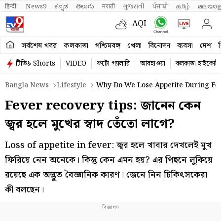
हिन्दी 
News9
ಕನ್ನಡ
తెలుగు
मराठी
ગુજરાતી
ਪੰਜਾਬੀ
தமிழ்
മലയാള
AQI
সর্বশেষ খবর
কলকাতা
পশ্চিমবঙ্গ
খেলা
বিনোদন
ব্যবসা
দেশ
ব
টিভি৯ Shorts
VIDEO
ফটো গ্যালারি
আবহাওয়া
কলকাতা হাইকোর্ট
Bangla News
Lifestyle
Why Do We Lose Appetite During Fev
Fever recovery tips: জানেন কেন
জ্বর হলে মুখের স্বাদ তেঁতো লাগে?
Loss of appetite in fever: জ্বর হলে খাবার দেখলেই মুখ
ফিরিয়ে নেন অনেকে। কিন্তু কেন এমন হয়? এর পিছনে লুকিয়ে
রয়েছে এক অদ্ভুত বৈজ্ঞানিক কারণ। জেনে নিন চিকিৎসকেরা
কী বলছেন।