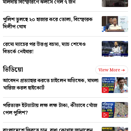
মালদায় বিস্ফোরণে ঝলসে গেল ৭ জন
পুলিশ তুলছে ২০ হাজার করে তোলা, বিস্ফোরক
দিলীপ ঘোষ
রেমো ম্যাচের পর উত্তপ্ত বচসা, ম্যাচ শেষেও
বিতর্কে নেইমার!
ভিডিয়ো
View More
আবেদন প্রত্যাহার করতে চাইলেন অভিষেক, মামলা
খারিজ করল হাইকোর্ট
পরিত্যক্ত ইটভাটায় লক্ষ লক্ষ টাকা, কীভাবে খোঁজ
পেল পুলিশ?
বাংলাদেশে ফিরতে চান, বাধা কোথায় জানালেন