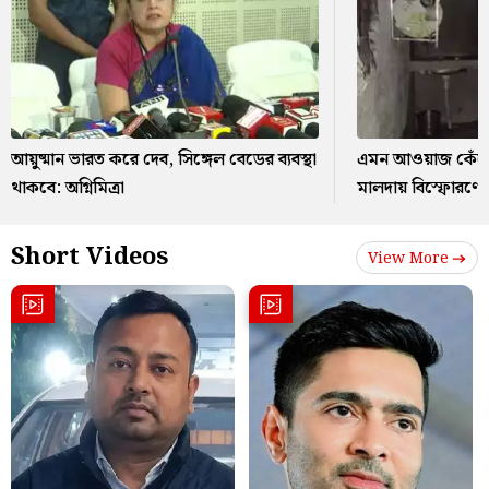
আয়ুষ্মান ভারত করে দেব, সিঙ্গেল বেডের ব্যবস্থা
এমন আওয়াজ কেঁপে
থাকবে: অগ্নিমিত্রা
মালদায় বিস্ফোরণ
Short Videos
View More