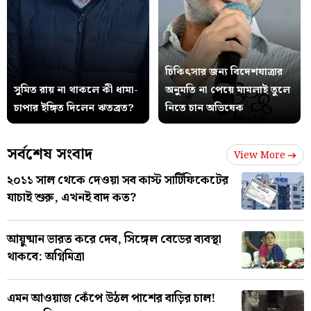
চিকিৎসার জন্য বিদেশযাত্রার
সুমিত রায় না থাকলে কী ধামা-
অনুমতি না পেয়ে মামলাই তুলে
চাপার ইঙ্গিত দিলেন ঋতব্রত?
নিতে চান অভিষেক
সর্বশেষ সংবাদ
View More
২০১১ সাল থেকে দেওয়া সব কাস্ট সার্টিফিকেটের
যাচাই শুরু, এখনই বাদ কত?
আয়ুষ্মান ভারত করে দেব, সিঙ্গেল বেডের ব্যবস্থা
থাকবে: অগ্নিমিত্রা
এমন আওয়াজ কেঁপে উঠল পাশের বাড়ির চাল!