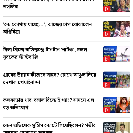
তসলিমা
'কে কোথায় যাচ্ছে...', কাজের চাপ বোঝালেন
অগ্নিমিত্রা
টালা ব্রিজে বাতিস্তম্ভে টানটান 'নাটক', চলল
যুবকের স্টান্টবাজি
গ্রামের উন্নয়ন কীভাবে সম্ভব? চোখে আঙুল দিয়ে
দেখাল খেয়াইবান্দা
কলকাতায় থাবা বসাল বিষ্ণোই গ্যাং? সামনে এল
বড় অভিযোগ
কেন অভিষেক সুপ্রিম কোর্টে গিয়েছিলেন? গভীর
'ষড়যন্ত্র' দেখছেন ঋতব্রত