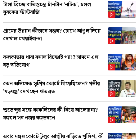
টালা ব্রিজে বাতিস্তম্ভে টানটান 'নাটক', চলল
যুবকের স্টান্টবাজি
গ্রামের উন্নয়ন কীভাবে সম্ভব? চোখে আঙুল দিয়ে
দেখাল খেয়াইবান্দা
কলকাতায় থাবা বসাল বিষ্ণোই গ্যাং? সামনে এল
বড় অভিযোগ
কেন অভিষেক সুপ্রিম কোর্টে গিয়েছিলেন? গভীর
'ষড়যন্ত্র' দেখছেন ঋতব্রত
শুভেন্দুর সঙ্গে কাকলিদের কী নিয়ে আলোচনা?
মঙ্গলে সব নজর বঙ্গভবনে
এবার মঙ্গলকোটে টুলুর আত্মীয় বাড়িতে পুলিশ, কী