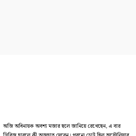
অজি অধিনায়ক অবশ্য মজার ছলে জানিয়ে রেখেছেন, এ বার
সিরিজ হারলে কী অজুহাত দেবেন। পুরনো চোট ছিল অস্ট্রেলিয়ার