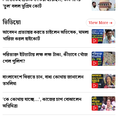
'ভুল' বলল সুপ্রিম কোর্ট
ভিডিয়ো
View More
আবেদন প্রত্যাহার করতে চাইলেন অভিষেক, মামলা
খারিজ করল হাইকোর্ট
পরিত্যক্ত ইটভাটায় লক্ষ লক্ষ টাকা, কীভাবে খোঁজ
পেল পুলিশ?
বাংলাদেশে ফিরতে চান, বাধা কোথায় জানালেন
তসলিমা
'কে কোথায় যাচ্ছে...', কাজের চাপ বোঝালেন
অগ্নিমিত্রা