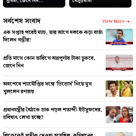
সুবিধা, জেনে নিন...
বেলুড়বাসী
সর্বশেষ সংবাদ
View More
এক সপ্তাহ পরেই ম্যাচ, তার আগে দলকে কড়া বার্তা
দিলেন গম্ভীর!
প্রতি মাসে কোন তারিখে অন্নপূর্ণার টাকা ঢুকবে,
জেনে নিন
অবশেষে শ্যামৌপ্তির সঙ্গে 'ডিভোর্স' নিয়ে মুখ
খুললেন রণজয়
প্রধানমন্ত্রীর বৈঠকে ডাক পড়ল শতাব্দী-ইউসুফদের,
ভবিষ্যৎ লেখা হচ্ছে?
শিন্ডেকেই প্রতীক দেওয়া হয়েছিল, কমিশনের