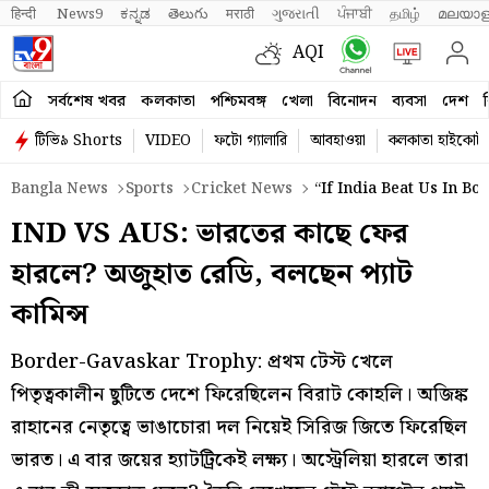
हिन्दी 
News9
ಕನ್ನಡ
తెలుగు
मराठी
ગુજરાતી
ਪੰਜਾਬੀ
தமிழ்
മലയാള
AQI
সর্বশেষ খবর
কলকাতা
পশ্চিমবঙ্গ
খেলা
বিনোদন
ব্যবসা
দেশ
ব
টিভি৯ Shorts
VIDEO
ফটো গ্যালারি
আবহাওয়া
কলকাতা হাইকোর্ট
Bangla News
Sports
Cricket News
“If India Beat Us In B
IND VS AUS: ভারতের কাছে ফের
হারলে? অজুহাত রেডি, বলছেন প্যাট
কামিন্স
Border-Gavaskar Trophy: প্রথম টেস্ট খেলে
পিতৃত্বকালীন ছুটিতে দেশে ফিরেছিলেন বিরাট কোহলি। অজিঙ্ক
রাহানের নেতৃত্বে ভাঙাচোরা দল নিয়েই সিরিজ জিতে ফিরেছিল
ভারত। এ বার জয়ের হ্যাটট্রিকেই লক্ষ্য। অস্ট্রেলিয়া হারলে তারা