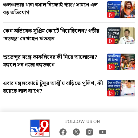
কলকাতায় থাবা বসাল বিষ্ণোই গ্যাং? সামনে এল
বড় অভিযোগ
কেন অভিষেক সুপ্রিম কোর্টে গিয়েছিলেন? গভীর
'ষড়যন্ত্র' দেখছেন ঋতব্রত
শুভেন্দুর সঙ্গে কাকলিদের কী নিয়ে আলোচনা?
মঙ্গলে সব নজর বঙ্গভবনে
এবার মঙ্গলকোটে টুলুর আত্মীয় বাড়িতে পুলিশ, কী
রয়েছে লাল ব্যাগে?
FOLLOW US ON