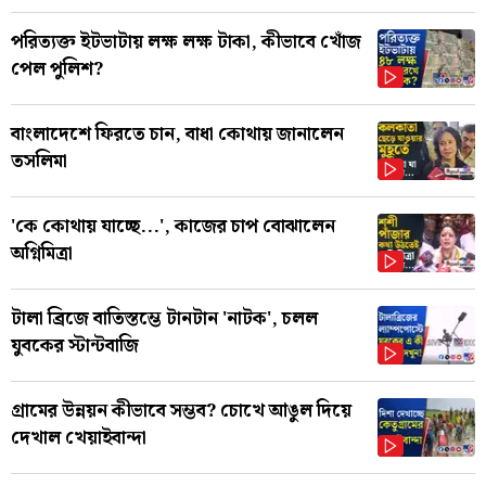
পরিত্যক্ত ইটভাটায় লক্ষ লক্ষ টাকা, কীভাবে খোঁজ
পেল পুলিশ?
বাংলাদেশে ফিরতে চান, বাধা কোথায় জানালেন
তসলিমা
'কে কোথায় যাচ্ছে...', কাজের চাপ বোঝালেন
অগ্নিমিত্রা
টালা ব্রিজে বাতিস্তম্ভে টানটান 'নাটক', চলল
যুবকের স্টান্টবাজি
গ্রামের উন্নয়ন কীভাবে সম্ভব? চোখে আঙুল দিয়ে
দেখাল খেয়াইবান্দা