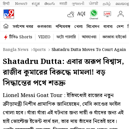
हिन्दी 
News9
ಕನ್ನಡ
తెలుగు
मराठी
ગુજરાતી
ਪੰਜਾਬੀ
தமிழ்
മലയാള
AQI
সর্বশেষ খবর
কলকাতা
পশ্চিমবঙ্গ
খেলা
বিনোদন
ব্যবসা
দেশ
ব
টিভি৯ Shorts
VIDEO
ফটো গ্যালারি
আবহাওয়া
কলকাতা হাইকোর্ট
Bangla News
Sports
Shatadru Dutta Moves To Court Agains
Shatadru Dutta: এবার অরূপ বিশ্বাস,
রাজীব কুমারের বিরুদ্ধে মামলা! বড়
সিদ্ধান্তের পথে শতদ্রু
Lionel Messi Goat Tour : ইতিমধ্যেই রাজ্যের নতুন
ক্রীড়ামন্ত্রী নিশীথ প্রামাণিক জানিয়েছেন, মেসি কাণ্ডের ফাইল
খোলা হবে। যাঁরা যাঁরা এই ঘটনার জন্য দায়ী ও যাঁদের জন্য এই
হাই ভোল্টেজ ইভেন্ট ব্যর্থ হল, তার দায় তাঁদের নিতেই হবে।