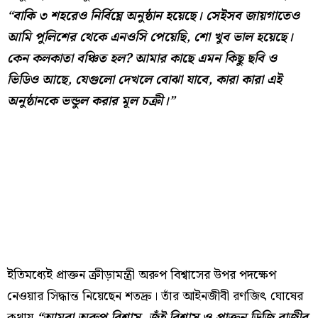
“বাকি ৩ শহরেও নির্বিঘ্নে অনুষ্ঠান হয়েছে। সেইসব জায়গাতেও
আমি পুলিশের থেকে এনওসি পেয়েছি, শো খুব ভাল হয়েছে।
কেন কলকাতা বঞ্চিত হল? আমার কাছে এমন কিছু ছবি ও
ভিডিও আছে, যেগুলো দেখলে বোঝা যাবে, কারা কারা এই
অনুষ্ঠানকে ভন্ডুল করার মূল চক্রী।”
ইতিমধ্যেই প্রাক্তন ক্রীড়ামন্ত্রী অরুপ বিশ্বাসের উপর পদক্ষেপ
নেওয়ার সিদ্ধান্ত নিয়েছেন শতদ্রু। তাঁর আইনজীবী রণজিৎ ঘোষের
কথায়,
“আমরা অরুপ বিশ্বাস, জুঁই বিশ্বাস ও প্রাক্তন ডিজি রাজীব