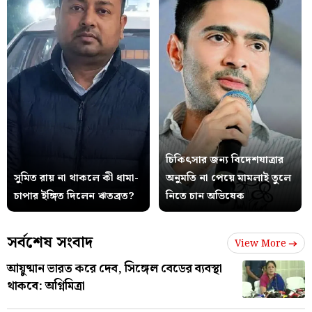
চিকিৎসার জন্য বিদেশযাত্রার
সুমিত রায় না থাকলে কী ধামা-
অনুমতি না পেয়ে মামলাই তুলে
চাপার ইঙ্গিত দিলেন ঋতব্রত?
নিতে চান অভিষেক
সর্বশেষ সংবাদ
View More
আয়ুষ্মান ভারত করে দেব, সিঙ্গেল বেডের ব্যবস্থা
থাকবে: অগ্নিমিত্রা