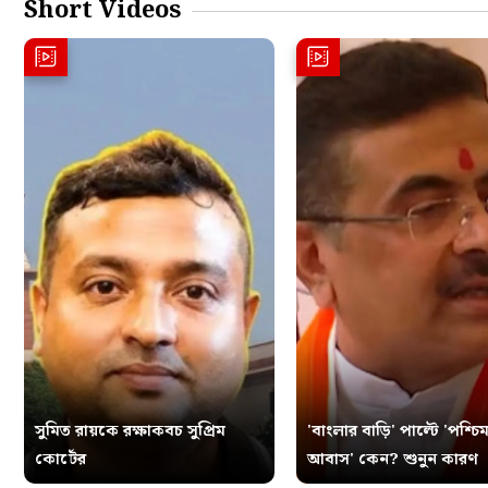
Short Videos
সুমিত রায়কে রক্ষাকবচ সুপ্রিম
'বাংলার বাড়ি' পাল্টে 'পশ্চিম
কোর্টের
আবাস' কেন? শুনুন কারণ