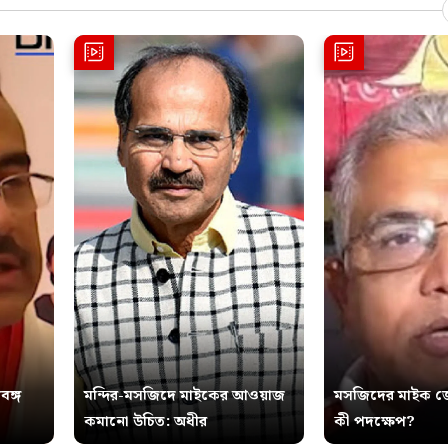
বঙ্গ
মন্দির-মসজিদে মাইকের আওয়াজ
মসজিদের মাইক জ
কমানো উচিত: অধীর
কী পদক্ষেপ?