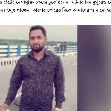
হেঁটেই নেশামুক্তি কেন্দ্রে ঢুকেছিলেন। ঘটনার দিন দুপুরেও নে
ন। ওষুধ খাচ্ছেন। তারপর ভোরের দিকে আমাদের জানানো হয়, দ