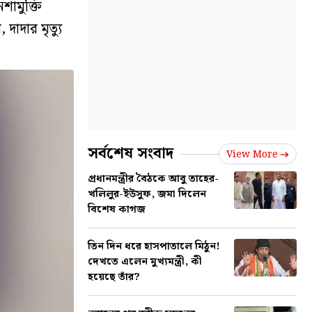
শামুক্তি
াদার মৃত্যু
সর্বশেষ সংবাদ
View More
প্রধানমন্ত্রীর বৈঠকে আবু তাহের-
খলিলুর-ইউসুফ, জমা দিলেন
বিশেষ কাগজ
তিন দিন ধরে হাসপাতালে মিঠুন!
দেখতে এলেন মুখ্যমন্ত্রী, কী
হয়েছে তাঁর?