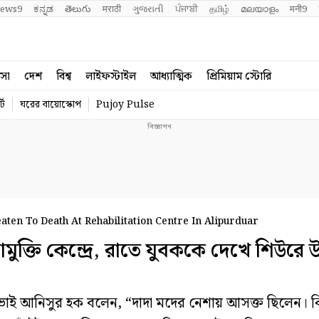
ews9
ಕನ್ನಡ
తెలుగు
मराठी
ગુજરાતી
ਪੰਜਾਬੀ
தமிழ்
മലയാളം
मनी9
বসা
দেশ
বিশ্ব
লাইফস্টাইল
আধ্যাত্মিক
প্রিমিয়াম স্টোরি
্ট
ঘরের বায়োস্কোপ
Pujoy Pulse
aten To Death At Rehabilitation Centre In Alipurduar
ুক্তি কেন্দ্রে, রাতে যুবককে দেখে শিউরে
াই আনিসুর হক বলেন, “দাদা মদের নেশায় আসক্ত ছিলেন। কিন্ত