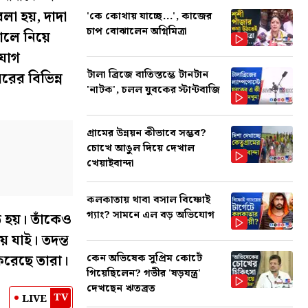
লা হয়, দাদা
'কে কোথায় যাচ্ছে...', কাজের
চাপ বোঝালেন অগ্নিমিত্রা
ালে নিয়ে
যোগ
টালা ব্রিজে বাতিস্তম্ভে টানটান
ের বিভিন্ন
'নাটক', চলল যুবকের স্টান্টবাজি
গ্রামের উন্নয়ন কীভাবে সম্ভব?
চোখে আঙুল দিয়ে দেখাল
খেয়াইবান্দা
কলকাতায় থাবা বসাল বিষ্ণোই
গ্যাং? সামনে এল বড় অভিযোগ
 হয়। তাঁকেও
 যাই। তদন্ত
কেন অভিষেক সুপ্রিম কোর্টে
রেছে তারা।
গিয়েছিলেন? গভীর 'ষড়যন্ত্র'
দেখছেন ঋতব্রত
TV
LIVE