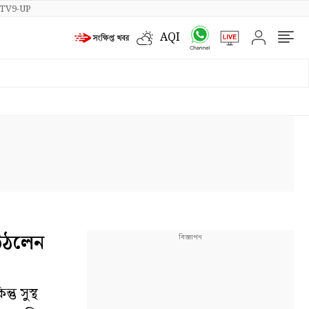
TV9-UP
AQI
 উঠলেন
ু সুস্থ