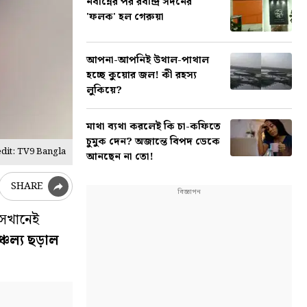
নবান্নের পর রবীন্দ্র সদনের
'ফলক' হল গেরুয়া
আপনা-আপনিই উথাল-পাথাল
হচ্ছে কুয়োর জল! কী রহস্য
লুকিয়ে?
মাথা ব্যথা করলেই কি চা-কফিতে
চুমুক দেন? অজান্তে বিপদ ডেকে
dit: TV9 Bangla
আনছেন না তো!
SHARE
 সেখানেই
্চল্য ছড়াল