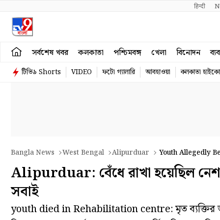
हिन्दी 
N
সর্বশেষ খবর
কলকাতা
পশ্চিমবঙ্গ
খেলা
বিনোদন
ব্য
টিভি৯ Shorts
VIDEO
ফটো গ্যালারি
আবহাওয়া
কলকাতা হাইকোর
Bangla News
West Bengal
Alipurduar
Youth Allegedly Be
Alipurduar: বেঁধে রাখা হয়েছিল নেশাম
সবাই
youth died in Rehabilitation centre: মৃত ব্যক্তির ভ