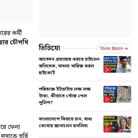
ের কর্মী
দুয়ার চৌপথি
ভিডিয়ো
View More
আবেদন প্রত্যাহার করতে চাইলেন
অভিষেক, মামলা খারিজ করল
হাইকোর্ট
পরিত্যক্ত ইটভাটায় লক্ষ লক্ষ
টাকা, কীভাবে খোঁজ পেল
পুলিশ?
বাংলাদেশে ফিরতে চান, বাধা
কোথায় জানালেন তসলিমা
েরে ফেলা
দাদাকে ভর্তি