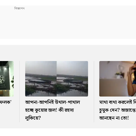
র 'ফলক'
আপনা-আপনিই উথাল-পাথাল
মাথা ব্যথা করলেই 
হচ্ছে কুয়োর জল! কী রহস্য
চুমুক দেন? অজান্ত
লুকিয়ে?
আনছেন না তো!