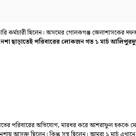
কারি কর্মচারী ছিলেন। অসমের গোলকগঞ্জ জেলাশাসকের দফতর
ের নেশা ছাড়াতেই পরিবারের লোকজন গত ১ মার্চ আলিপুর
হয়েছে। মৃতের পরিবারের অভিযোগ, মারধর করে আশরাফুল হককে ম
শায় আসক্ত ছিলেন। কিন্তু সুস্থ ছিলেন। আমরা ১ মার্চ এখানে 