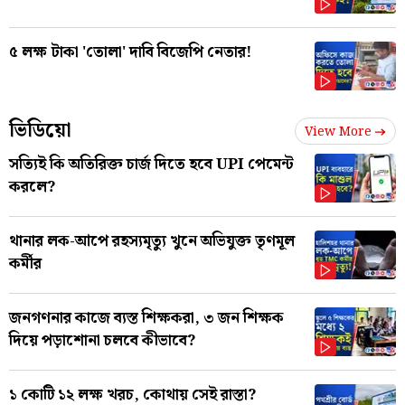
৫ লক্ষ টাকা 'তোলা' দাবি বিজেপি নেতার!
ভিডিয়ো
View More
সত্যিই কি অতিরিক্ত চার্জ দিতে হবে UPI পেমেন্ট
করলে?
থানার লক-আপে রহস্যমৃত্যু খুনে অভিযুক্ত তৃণমূল
কর্মীর
জনগণনার কাজে ব্যস্ত শিক্ষকরা, ৩ জন শিক্ষক
দিয়ে পড়াশোনা চলবে কীভাবে?
১ কোটি ১২ লক্ষ খরচ, কোথায় সেই রাস্তা?