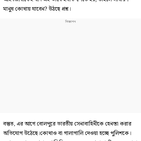
মানুষ কোথায় যাবেন? উঠছে প্রশ্ন।
বস্তুত, এর আগে বোলপুরে ভারতীয় সেনাবাহিনীকে হেনস্তা করার
অভিযোগ উঠেছে।কোথাও বা গালাগালি দেওয়া হচ্ছে পুলিশকে।