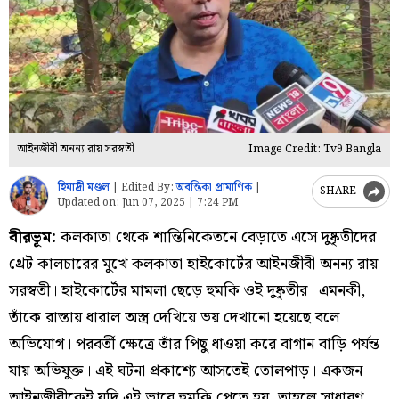
আইনজীবী অনন্য রায় সরস্বতী
Image Credit: Tv9 Bangla
হিমাদ্রী মণ্ডল
|
Edited By:
অবন্তিকা প্রামাণিক
|
SHARE
Updated on:
Jun 07, 2025 | 7:24 PM
বীরভূম:
কলকাতা থেকে শান্তিনিকেতনে বেড়াতে এসে দুষ্কৃতীদের
থ্রেট কালচারের মুখে কলকাতা হাইকোর্টের আইনজীবী অনন্য রায়
সরস্বতী। হাইকোর্টের মামলা ছেড়ে হুমকি ওই দুষ্কৃতীর। এমনকী,
তাঁকে রাস্তায় ধারাল অস্ত্র দেখিয়ে ভয় দেখানো হয়েছে বলে
অভিযোগ। পরবর্তী ক্ষেত্রে তাঁর পিছু ধাওয়া করে বাগান বাড়ি পর্যন্ত
যায় অভিযুক্ত। এই ঘটনা প্রকাশ্যে আসতেই তোলপাড়। একজন
আইনজীবীকেই যদি এই ভাবে হুমকি পেতে হয়, তাহলে সাধারণ