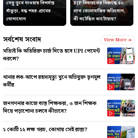
সেতু ডুবে যাওয়ায় বিপর্যস্ত
BJP বিধায়কের বিরুদ্ধে ৫০
বাঁকুড়া, বন্ধ শহর-গ্রামের
লাখ তোলাবাজির অভিযোগ,
যোগাযোগ
কী ঘটেছিল কাটোয়ায়?
সর্বশেষ সংবাদ
View More
সত্যিই কি অতিরিক্ত চার্জ দিতে হবে UPI পেমেন্ট
করলে?
থানার লক-আপে রহস্যমৃত্যু খুনে অভিযুক্ত তৃণমূল
কর্মীর
জনগণনার কাজে ব্যস্ত শিক্ষকরা, ৩ জন শিক্ষক
দিয়ে পড়াশোনা চলবে কীভাবে?
১ কোটি ১২ লক্ষ খরচ, কোথায় সেই রাস্তা?