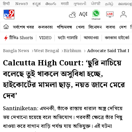
हिन्दी 
News9
ಕನ್ನಡ
తెలుగు
मराठी
ગુજરાતી
ਪੰਜਾਬੀ
தமிழ்
മലയാള
AQI
সর্বশেষ খবর
কলকাতা
পশ্চিমবঙ্গ
খেলা
বিনোদন
ব্যবসা
দেশ
ব
টিভি৯ Shorts
VIDEO
ফটো গ্যালারি
আবহাওয়া
কলকাতা হাইকোর্ট
Bangla News
West Bengal
Birbhum
Advocate Said That He
Calcutta High Court: ‘ছুরি নাচিয়ে
বলেছে তুই থাকলে অসুবিধা হচ্ছে,
হাইকোর্টের মামলা ছাড়, নয়ত জানে মেরে
দেব’
Santiniketan: এমনকী, তাঁকে রাস্তায় ধারাল অস্ত্র দেখিয়ে
ভয় দেখানো হয়েছে বলে অভিযোগ। পরবর্তী ক্ষেত্রে তাঁর পিছু
ধাওয়া করে বাগান বাড়ি পর্যন্ত যায় অভিযুক্ত। এই ঘটনা