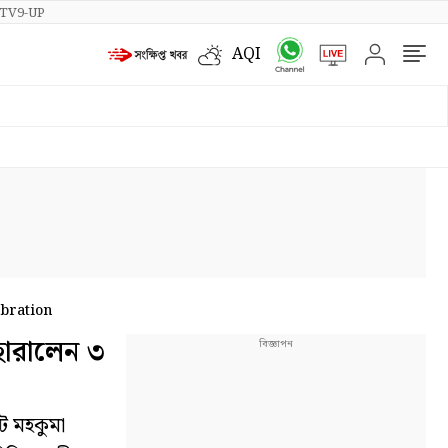
TV9-UP
AQI
ebration
হারালেন ৩
ট মহকুমা