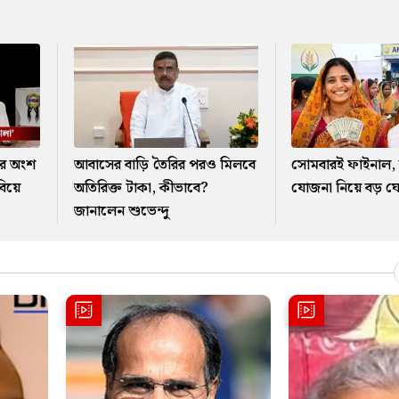
র অংশ
আবাসের বাড়ি তৈরির পরও মিলবে
সোমবারই ফাইনাল, অন
বিয়ে
অতিরিক্ত টাকা, কীভাবে?
যোজনা নিয়ে বড় ঘো
জানালেন শুভেন্দু