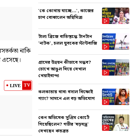
'কে কোথায় যাচ্ছে...', কাজের
চাপ বোঝালেন অগ্নিমিত্রা
টালা ব্রিজে বাতিস্তম্ভে টানটান
'নাটক', চলল যুবকের স্টান্টবাজি
সতর্কতা নাকি
মে এসেছে।
গ্রামের উন্নয়ন কীভাবে সম্ভব?
চোখে আঙুল দিয়ে দেখাল
খেয়াইবান্দা
TV
LIVE
কলকাতায় থাবা বসাল বিষ্ণোই
গ্যাং? সামনে এল বড় অভিযোগ
কেন অভিষেক সুপ্রিম কোর্টে
গিয়েছিলেন? গভীর 'ষড়যন্ত্র'
দেখছেন ঋতব্রত