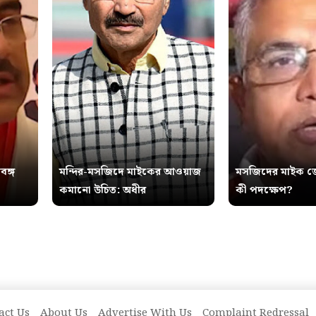
বঙ্গ
মন্দির-মসজিদে মাইকের আওয়াজ
মসজিদের মাইক জ
কমানো উচিত: অধীর
কী পদক্ষেপ?
act Us
About Us
Advertise With Us
Complaint Redressal