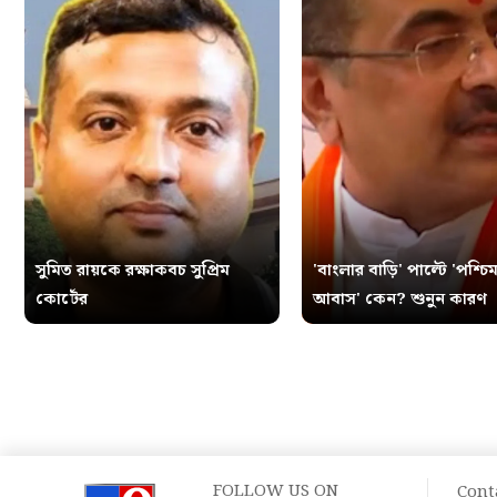
সুমিত রায়কে রক্ষাকবচ সুপ্রিম
'বাংলার বাড়ি' পাল্টে 'পশ্চিম
কোর্টের
আবাস' কেন? শুনুন কারণ
FOLLOW US ON
Cont