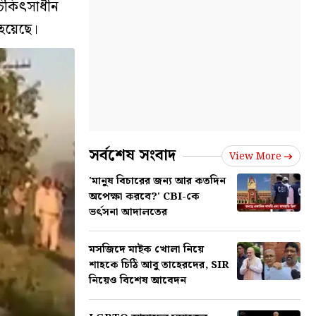
চিকিৎসাধীন
হয়েছে।
সর্বশেষ সংবাদ
View More
'মানুষ বিচারের জন্য আর কতদিন
অপেক্ষা করবে?' CBI-কে
ভর্ৎসনা আদালতের
মসজিদে মাইক খোলা নিয়ে
শাহকে চিঠি আবু তাহেরদের, SIR
নিয়েও বিশেষ আবেদন