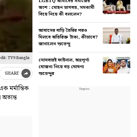
LGBTQ আমাদের সমাজের
অংশ : মোহন ভাগবত, সমকামী
বিয়ে নিয়ে কী বললেন?
আবাসের বাড়ি তৈরির পরও
মিলবে অতিরিক্ত টাকা, কীভাবে?
জানালেন শুভেন্দু
dit: TV9 Bangla
সোমবারই ফাইনাল, অন্নপূর্ণা
যোজনা নিয়ে বড় ঘোষণা
শুভেন্দুর
SHARE
ক মর্মান্তিক
অত্যন্ত