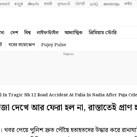
ews9
ಕನ್ನಡ
తెలుగు
मराठी
ગુજરાતી
ਪੰਜਾਬੀ
தமிழ்
മലയാളം
मनी9
বসা
দেশ
বিশ্ব
লাইফস্টাইল
আধ্যাত্মিক
প্রিমিয়াম স্টোরি
্ট
ঘরের বায়োস্কোপ
Pujoy Pulse
al In Tragic Nh 12 Road Accident At Fulia In Nadia After Puja Cel
েখে আর ফেরা হল না, রাস্তাতেই প্রাণ 
খবর পেয়ে পুলিশ দ্রুত পৌঁছে হতাহতদের উদ্ধার করে রানাঘা