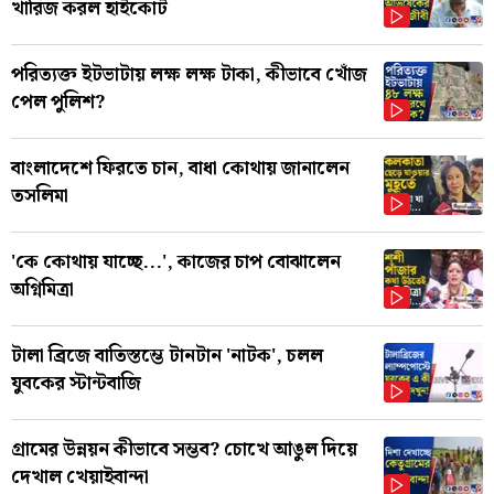
খারিজ করল হাইকোর্ট
পরিত্যক্ত ইটভাটায় লক্ষ লক্ষ টাকা, কীভাবে খোঁজ
পেল পুলিশ?
বাংলাদেশে ফিরতে চান, বাধা কোথায় জানালেন
তসলিমা
'কে কোথায় যাচ্ছে...', কাজের চাপ বোঝালেন
অগ্নিমিত্রা
টালা ব্রিজে বাতিস্তম্ভে টানটান 'নাটক', চলল
যুবকের স্টান্টবাজি
গ্রামের উন্নয়ন কীভাবে সম্ভব? চোখে আঙুল দিয়ে
দেখাল খেয়াইবান্দা