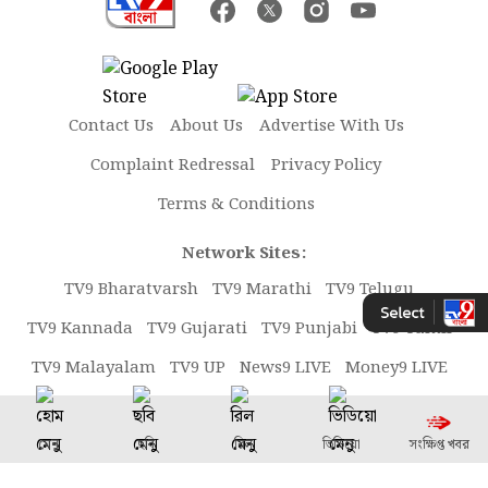
Contact Us
About Us
Advertise With Us
Complaint Redressal
Privacy Policy
Terms & Conditions
Network Sites:
TV9 Bharatvarsh
TV9 Marathi
TV9 Telugu
TV9 Kannada
TV9 Gujarati
TV9 Punjabi
TV9 Tamil
TV9 Malayalam
TV9 UP
News9 LIVE
Money9 LIVE
Copyright © 2026 TV9 Bangla. All rights reserved.
মেনু
ছবি
রিল
ভিডিয়ো
সংক্ষিপ্ত খবর