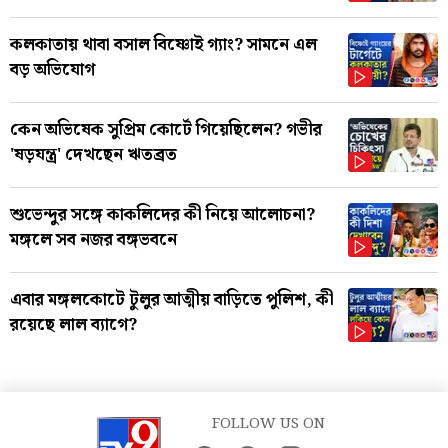
কলকাতায় থাবা বসাল বিষ্ণোই গ্যাং? সামনে এল
বড় অভিযোগ
কেন অভিষেক সুপ্রিম কোর্টে গিয়েছিলেন? গভীর
'ষড়যন্ত্র' দেখছেন ঋতব্রত
শুভেন্দুর সঙ্গে কাকলিদের কী নিয়ে আলোচনা?
মঙ্গলে সব নজর বঙ্গভবনে
এবার মঙ্গলকোটে টুলুর আত্মীয় বাড়িতে পুলিশ, কী
রয়েছে লাল ব্যাগে?
FOLLOW US ON