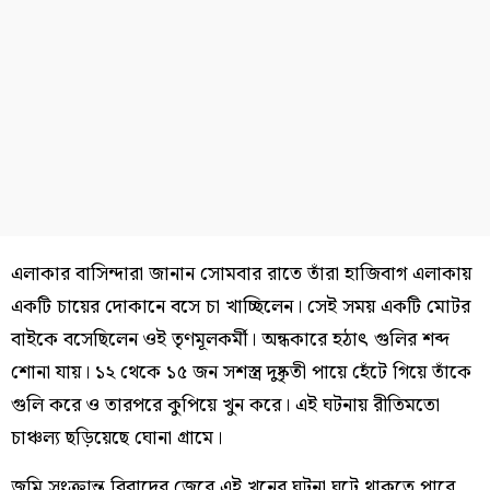
এলাকার বাসিন্দারা জানান সোমবার রাতে তাঁরা হাজিবাগ এলাকায়
একটি চায়ের দোকানে বসে চা খাচ্ছিলেন। সেই সময় একটি মোটর
বাইকে বসেছিলেন ওই তৃণমূলকর্মী। অন্ধকারে হঠাৎ গুলির শব্দ
শোনা যায়। ১২ থেকে ১৫ জন সশস্ত্র দুষ্কৃতী পায়ে হেঁটে গিয়ে তাঁকে
গুলি করে ও তারপরে কুপিয়ে খুন করে। এই ঘটনায় রীতিমতো
চাঞ্চল্য ছড়িয়েছে ঘোনা গ্রামে।
জমি সংক্রান্ত বিবাদের জেরে এই খুনের ঘটনা ঘটে থাকতে পারে