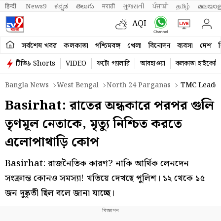
हिन्दी 
News9
ಕನ್ನಡ
తెలుగు
मराठी
ગુજરાતી
ਪੰਜਾਬੀ
தமிழ்
മലയാള
AQI
সর্বশেষ খবর
কলকাতা
পশ্চিমবঙ্গ
খেলা
বিনোদন
ব্যবসা
দেশ
ব
টিভি৯ Shorts
VIDEO
ফটো গ্যালারি
আবহাওয়া
কলকাতা হাইকোর্ট
Bangla News
West Bengal
North 24 Parganas
TMC Leader 
Basirhat: রাতের অন্ধকারে পরপর গুলি
তৃণমূল নেতাকে, মৃত্যু নিশ্চিত করতে
এলোপাথাড়ি কোপ
Basirhat: রাজনৈতিক কারণ? নাকি আর্থিক লেনদেন
সংক্রান্ত কোনও সমস্যা! খতিয়ে দেখছে পুলিশ। ১২ থেকে ১৫
জন দুষ্কৃতী ছিল বলে জানা যাচ্ছে।