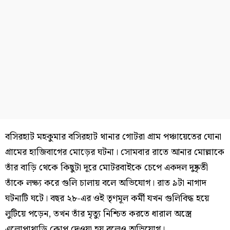
বসিরহাট মহকুমার বসিরহাট থানার গোটরা গ্রাম পঞ্চায়েতের ঘোনা
গ্রামের হাজিবাগের মোড়ের ঘটনা। সোমবার রাতে আনার মোল্লাকে
তাঁর বাড়ি থেকে কিছুটা দূরে মোটরবাইকে চেপে একদল দুষ্কৃতী
তাঁকে লক্ষ্য করে গুলি চালায় বলে অভিযোগ। রাত ৯টা নাগাদ
ঘটনাটি ঘটে। বছর ২৮-এর ওই তৃণমূল কর্মী যখন গুলিবিদ্ধ হয়ে
লুটিয়ে পড়েন, তখন তাঁর মৃত্যু নিশ্চিত করতে ধারাল অস্ত্রে
এলোপাথাড়ি কোপ দেওয়া হয় বলেও অভিযোগ।