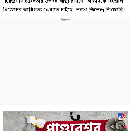
নরেন্দ্রনাথ চক্রবর্তীর উপরই আস্থা রাখছে। অন্যদিকে বিজেপি
নিজেদের আধিপত্য ফেরাতে চাইছে। ভরসা জিতেন্দ্র তিওয়ারি।