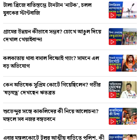
টালা ব্রিজে বাতিস্তম্ভে টানটান 'নাটক', চলল
যুবকের স্টান্টবাজি
গ্রামের উন্নয়ন কীভাবে সম্ভব? চোখে আঙুল দিয়ে
দেখাল খেয়াইবান্দা
কলকাতায় থাবা বসাল বিষ্ণোই গ্যাং? সামনে এল
বড় অভিযোগ
কেন অভিষেক সুপ্রিম কোর্টে গিয়েছিলেন? গভীর
'ষড়যন্ত্র' দেখছেন ঋতব্রত
শুভেন্দুর সঙ্গে কাকলিদের কী নিয়ে আলোচনা?
মঙ্গলে সব নজর বঙ্গভবনে
এবার মঙ্গলকোটে টুলুর আত্মীয় বাড়িতে পুলিশ, কী