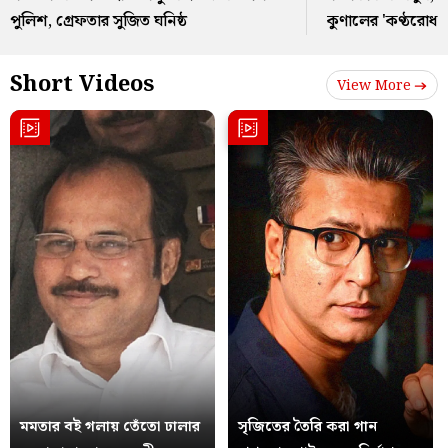
পুলিশ, গ্রেফতার সুজিত ঘনিষ্ঠ
কুণালের 'কণ্ঠরোধ'
Short Videos
View More
মমতার বই গলায় তেঁতো ঢালার
সৃজিতের তৈরি করা গান