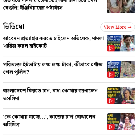
হাত ধরে গামলায় চোবাতেই সাদা জল হয়ে গেল
বেগুনি! ইঞ্জিনিয়ারের পর্দাফাঁস
ভিডিয়ো
View More
আবেদন প্রত্যাহার করতে চাইলেন অভিষেক, মামলা
খারিজ করল হাইকোর্ট
পরিত্যক্ত ইটভাটায় লক্ষ লক্ষ টাকা, কীভাবে খোঁজ
পেল পুলিশ?
বাংলাদেশে ফিরতে চান, বাধা কোথায় জানালেন
তসলিমা
'কে কোথায় যাচ্ছে...', কাজের চাপ বোঝালেন
অগ্নিমিত্রা