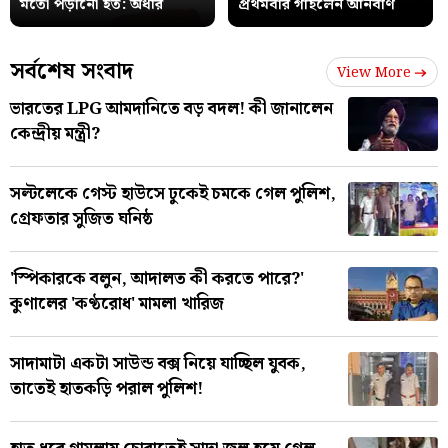
মতো পড়ানো হত: অধীর
প্রথমবার গাইলেন অনির্বাণ
সর্বশেষ সংবাদ
View More
ভারতের LPG আমদানিতে বড় বদল! কী জানালেন
কেন্দ্রীয় মন্ত্রী?
সল্টলেকে গেস্ট হাউসে ঢুকেই চমকে গেল পুলিশ,
গ্রেফতার সুজিত ঘনিষ্ঠ
'স্পিকারকে বলুন, আদালত কী করতে পারে?'
কুণালের 'কণ্ঠরোধ' মামলা খারিজ
সাদামাটা একটা সাউন্ড বক্স নিয়ে যাচ্ছিল যুবক,
তাতেই হাতকড়ি পরাল পুলিশ!