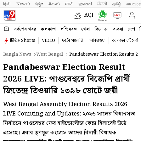
हिन्दी 
News9
ಕನ್ನಡ
తెలుగు
मराठी
ગુજરાતી
ਪੰਜਾਬੀ
தமிழ்
മലയാള
AQI
সর্বশেষ খবর
কলকাতা
পশ্চিমবঙ্গ
খেলা
বিনোদন
ব্যবসা
দেশ
ব
টিভি৯ Shorts
VIDEO
ফটো গ্যালারি
আবহাওয়া
কলকাতা হাইকোর্ট
Bangla News
West Bengal
Pandabeswar Election Results 20
Pandabeswar Election Result
2026 LIVE: পাণ্ডবেশ্বরে বিজেপি প্রার্থী
জিতেন্দ্র তিওয়ারি ১৩৯৮ ভোটে জয়ী
West Bengal Assembly Election Results 2026
LIVE Counting and Updates: ২০২৬ সালের বিধানসভা
নির্বাচনে পাণ্ডবেশ্বর ফের হাইভোল্টেজ কেন্দ্র হিসাবেই উঠে
এসেছে। এবার তৃণমূল কংগ্রেস তাদের বিদায়ী বিধায়ক