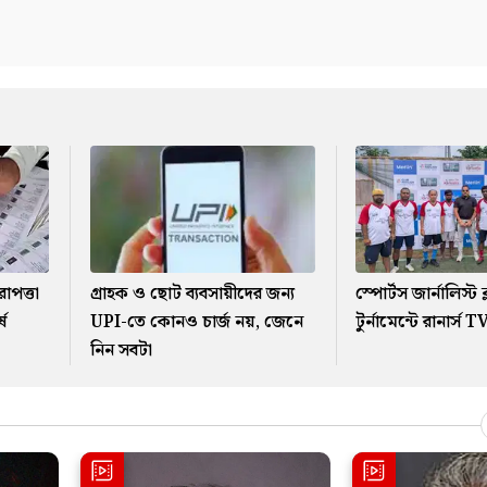
রাপত্তা
গ্রাহক ও ছোট ব্যবসায়ীদের জন্য
স্পোর্টস জার্নালিস্ট
ষ
UPI-তে কোনও চার্জ নয়, জেনে
টুর্নামেন্টে রানার্স 
নিন সবটা