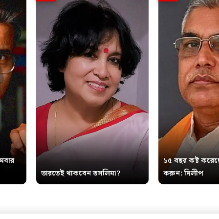
থমবার
১৫ বছর কষ্ট করেছ
ভারতেই থাকবেন তসলিমা?
করুন: দিলীপ