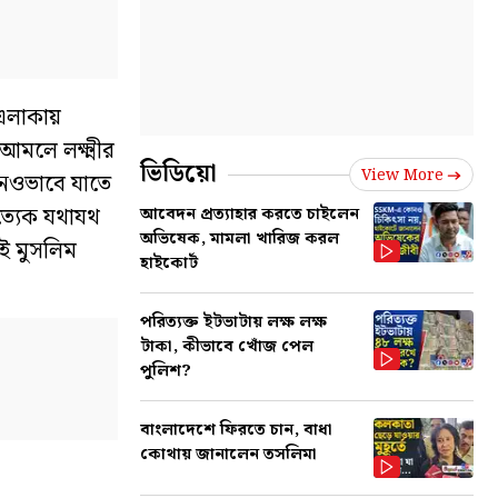
এলাকায়
আমলে লক্ষ্মীর
ভিডিয়ো
View More
োনওভাবে যাতে
রত্যেক যথাযথ
আবেদন প্রত্যাহার করতে চাইলেন
অভিষেক, মামলা খারিজ করল
শই মুসলিম
হাইকোর্ট
পরিত্যক্ত ইটভাটায় লক্ষ লক্ষ
টাকা, কীভাবে খোঁজ পেল
পুলিশ?
বাংলাদেশে ফিরতে চান, বাধা
কোথায় জানালেন তসলিমা