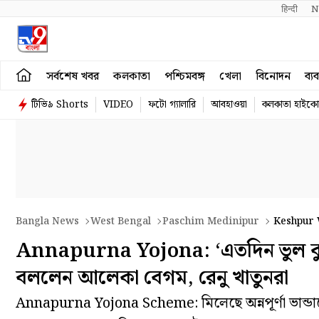
हिन्दी 
N
সর্বশেষ খবর
কলকাতা
পশ্চিমবঙ্গ
খেলা
বিনোদন
ব্য
টিভি৯ Shorts
VIDEO
ফটো গ্যালারি
আবহাওয়া
কলকাতা হাইকোর
Bangla News
West Bengal
Paschim Medinipur
Keshpur 
Regime
Annapurna Yojona: ‘এতদিন ভুল বুঝে
বললেন আলেকা বেগম, রেনু খাতুনরা
Annapurna Yojona Scheme: মিলেছে অন্নপূর্ণা ভান্ডা