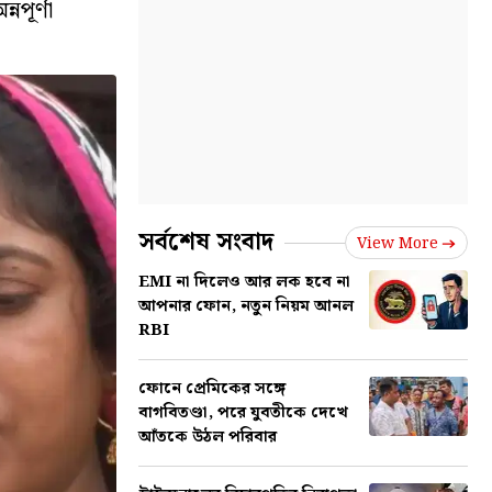
পূর্ণা
সর্বশেষ সংবাদ
View More
EMI না দিলেও আর লক হবে না
আপনার ফোন, নতুন নিয়ম আনল
RBI
ফোনে প্রেমিকের সঙ্গে
বাগবিতণ্ডা, পরে যুবতীকে দেখে
আঁতকে উঠল পরিবার