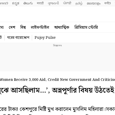
ews9
ಕನ್ನಡ
తెలుగు
मराठी
ગુજરાતી
ਪੰਜਾਬੀ
தமிழ்
മലയാളം
मनी9
বসা
দেশ
বিশ্ব
লাইফস্টাইল
আধ্যাত্মিক
প্রিমিয়াম স্টোরি
্ট
ঘরের বায়োস্কোপ
Pujoy Pulse
Women Receive 3,000 Aid, Credit New Government And Criticis
 আসছিলাম…’, অন্নপূর্ণার বিষয় উঠতেই
রের টাকা! কেশপুরে মিষ্টি মুখ করালেন মুসলিম মহিলারা।সক