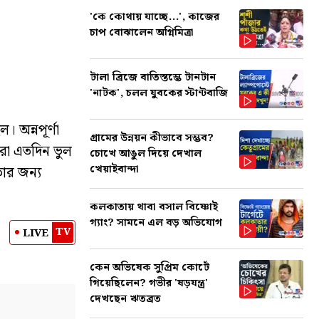
'কে কোথায় যাচ্ছে...', কাজের
চাপ বোঝালেন অগ্নিমিত্রা
টালা ব্রিজে বাতিস্তম্ভে টানটান
'নাটক', চলল যুবকের স্টান্টবাজি
অন্নপূর্ণা
গ্রামের উন্নয়ন কীভাবে সম্ভব?
রা এতদিন ভুল
চোখে আঙুল দিয়ে দেখাল
খেয়াইবান্দা
ার জন্য
কলকাতায় থাবা বসাল বিষ্ণোই
গ্যাং? সামনে এল বড় অভিযোগ
TV
LIVE
কেন অভিষেক সুপ্রিম কোর্টে
গিয়েছিলেন? গভীর 'ষড়যন্ত্র'
দেখছেন ঋতব্রত