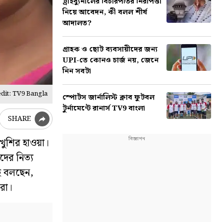
ট্রাইব্যুনালের বিচারপতির নিরাপত্তা
নিয়ে আবেদন, কী বলল শীর্ষ
আদালত?
গ্রাহক ও ছোট ব্যবসায়ীদের জন্য
UPI-তে কোনও চার্জ নয়, জেনে
নিন সবটা
dit: TV9 Bangla
স্পোর্টস জার্নালিস্ট ক্লাব ফুটবল
টুর্নামেন্টে রানার্স TV9 বাংলা
SHARE
খুশির হাওয়া।
দের নিত্য
াই বলছেন,
রা।