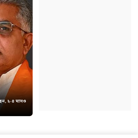
েন, ২-৪ মাসও