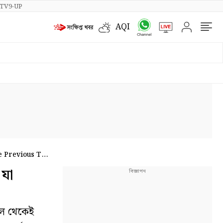
TV9-UP
AQI
e Previous TMC
 যা
াল থেকেই