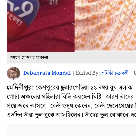
অন্নপূর্ণা যোজনার প্রাপকরা
Debabrata Mondal
|
Edited By:
শর্মিষ্ঠা চক্রবর্তী
|
মেদিনীপুর:
কেশপুরের ছুতারগেড়িয়া ১১ নম্বর বুথ এলাক
গোটা অঞ্চলের মহিলারা বিলি করছেন মিষ্টি। কারণ তাঁদের প
প্রয়োজনে আসবে। কেউ ওষুধ কেনেন, কেউ ছেলেমেয়ের টিউশন 
এতদিন তাঁরা ভুল বুঝে আসছিলেন। তাঁদের ভুল বোঝানো হয়